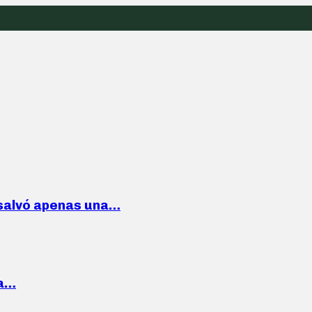
 salvó apenas una…
la…