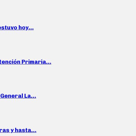
 estuvo hoy…
Atención Primaria…
e General La…
pras y hasta…