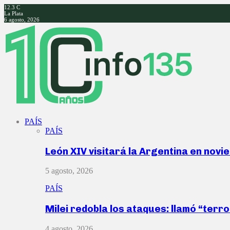
12.3
C
La Plata
6 agosto, 2026
Facebook
Twitter
Instagram
Youtube
PAÍS
PAÍS
León XIV visitará la Argentina en nov
5 agosto, 2026
PAÍS
Milei redobla los ataques: llamó “ter
4 agosto, 2026