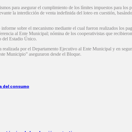
smos para asegurar el cumplimiento de los límites impuestos para los p
evante la interdicción de venta indefinida del loteo en cuestión, basán
o informe sobre el mecanismo mediante el cual fueron realizados los pag
sferencia al Ente Municipal; nómina de los cooperativistas que recibie
o del Estadio Único.
a realizada por el Departamento Ejecutivo al Ente Municipal y en segund
 este Municipio” aseguraron desde el Bloque.
da del consumo