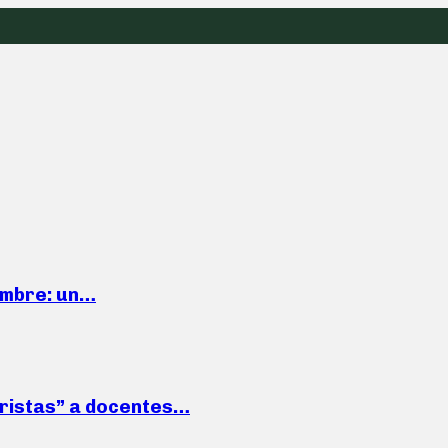
iembre: un…
roristas” a docentes…