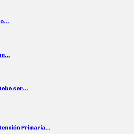
cto…
 un…
“Debe ser…
Atención Primaria…