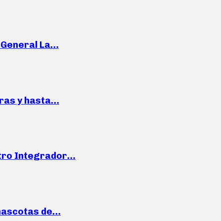
e General La…
pras y hasta…
ntro Integrador…
mascotas de…