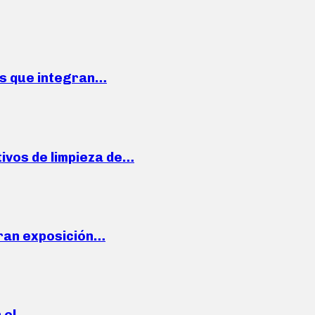
ses que integran…
ivos de limpieza de…
ran exposición…
n el…