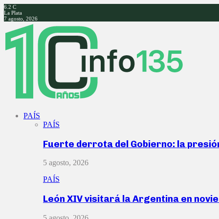
6.2
C
La Plata
7 agosto, 2026
Facebook
Twitter
Instagram
Youtube
PAÍS
PAÍS
Fuerte derrota del Gobierno: la presió
5 agosto, 2026
PAÍS
León XIV visitará la Argentina en nov
5 agosto, 2026