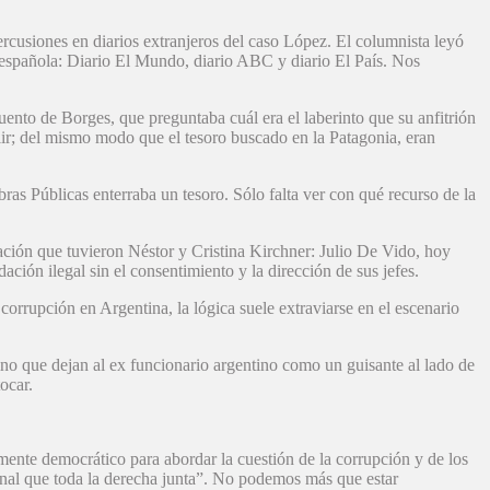
ercusiones en diarios extranjeros del caso López. El columnista leyó
 española: Diario El Mundo, diario ABC y diario El País. Nos
uento de Borges, que preguntaba cuál era el laberinto que su anfitrión
alir; del mismo modo que el tesoro buscado en la Patagonia, eran
bras Públicas enterraba un tesoro. Sólo falta ver con qué recurso de la
cación que tuvieron Néstor y Cristina Kirchner: Julio De Vido, hoy
ión ilegal sin el consentimiento y la dirección de sus jefes.
 corrupción en Argentina, la lógica suele extraviarse en el escenario
ino que dejan al ex funcionario argentino como un guisante al lado de
ocar.
ente democrático para abordar la cuestión de la corrupción y de los
ional que toda la derecha junta”. No podemos más que estar