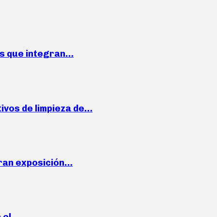
ses que integran…
ivos de limpieza de…
ran exposición…
n el…