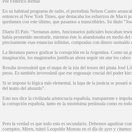
Por Federico Bernal
En su habitual programa de radio, el periodista Nelson Castro arrancab
entonces al New York Times, que destacaba los esfuerzos de Macri por
quedamos con este último, que pasamos a transcribirles. Su título “Jos
Diario El País: “Semanas antes, funcionarios judiciales buscaban tesor
había prometido mostrarle, mientras éste lo abandonaba en medio del d
precisamente esas estancias infinitas, compradas con dinero sustraído a
La literatura parece graficar la corrupción en la Argentina. Como un pi
imaginación, los magistrados justifican ahora seguir sin atar los cabo
Resulta inverosímil que el mapa de la isla del tesoro del pirata José
preso. Es también inverosímil que ese engranaje crucial del poder kir
Si se impone la lógica más elemental, la lupa de la justicia se posará 
del teatro del absurdo”.
Esto nos dice la civilizada aristocracia española, transparente e imp
la corrupción española, tanto en la mismísima península como en todos
Pero la verdad es que todo esto es secundario. Debemos agudizar como
corruptos. Miren, tuiteó Leopoldo Moreau en el día de ayer y citamos 