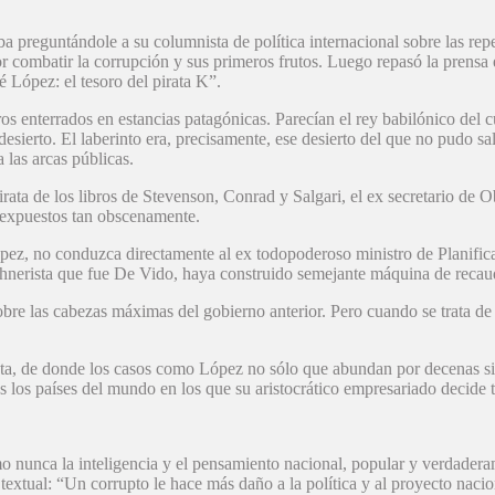
a preguntándole a su columnista de política internacional sobre las rep
 combatir la corrupción y sus primeros frutos. Luego repasó la prensa
é López: el tesoro del pirata K”.
os enterrados en estancias patagónicas. Parecían el rey babilónico del c
esierto. El laberinto era, precisamente, ese desierto del que no pudo s
 las arcas públicas.
rata de los libros de Stevenson, Conrad y Salgari, el ex secretario de O
s expuestos tan obscenamente.
 López, no conduzca directamente al ex todopoderoso ministro de Planifi
chnerista que fue De Vido, haya construido semejante máquina de recaudac
sobre las cabezas máximas del gobierno anterior. Pero cuando se trata de
oluta, de donde los casos como López no sólo que abundan por decenas s
 los países del mundo en los que su aristocrático empresariado decide t
 nunca la inteligencia y el pensamiento nacional, popular y verdaderam
textual: “Un corrupto le hace más daño a la política y al proyecto nac