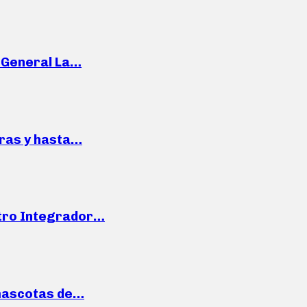
e General La…
pras y hasta…
ntro Integrador…
mascotas de…