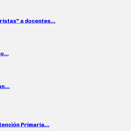
roristas” a docentes…
cto…
 un…
Atención Primaria…