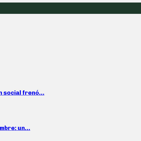
n social frenó…
iembre: un…