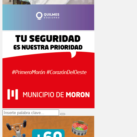
Search
Search
for: