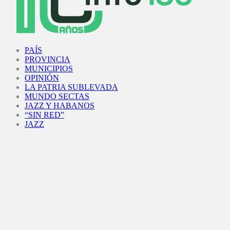
Facebook
Twitter
Instagram
Youtube
PAÍS
PROVINCIA
MUNICIPIOS
OPINIÓN
LA PATRIA SUBLEVADA
MUNDO SECTAS
JAZZ Y HABANOS
“SIN RED”
JAZZ