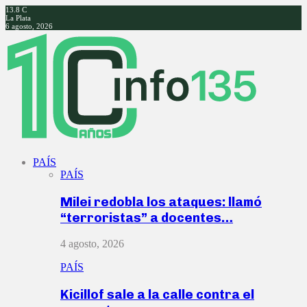
13.8
C
La Plata
6 agosto, 2026
Facebook
Twitter
Instagram
Youtube
PAÍS
PAÍS
Milei redobla los ataques: llamó
“terroristas” a docentes…
4 agosto, 2026
PAÍS
Kicillof sale a la calle contra el