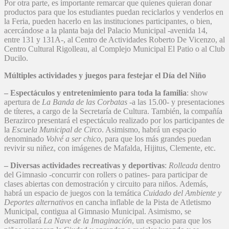
Por otra parte, es importante remarcar que quienes quieran donar
productos para que los estudiantes puedan reciclarlos y venderlos en
la Feria, pueden hacerlo en las instituciones participantes, o bien,
acercándose a la planta baja del Palacio Municipal -avenida 14,
entre 131 y 131A-, al Centro de Actividades Roberto De Vicenzo, al
Centro Cultural Rigolleau, al Complejo Municipal El Patio o al Club
Ducilo.
Múltiples actividades y juegos para festejar el Día del Niño
– Espectáculos y entretenimiento para toda la familia
: show
apertura de
La Banda de las Corbatas
-a las 15.00- y presentaciones
de títeres, a cargo de la Secretaría de Cultura. También, la compañía
Berazirco presentará el espectáculo realizado por los participantes de
la
Escuela Municipal de Circo
. Asimismo, habrá un espacio
denominado
Volvé a ser chico
, para que los más grandes puedan
revivir su niñez, con imágenes de Mafalda, Hijitus, Clemente, etc.
– Diversas actividades recreativas y deportivas
:
Rolleada
dentro
del Gimnasio -concurrir con rollers o patines- para participar de
clases abiertas con demostración y circuito para niños. Además,
habrá un espacio de juegos con la temática
Cuidado del Ambiente y
Deportes alternativos
en cancha inflable de la Pista de Atletismo
Municipal, contigua al Gimnasio Municipal. Asimismo, se
desarrollará
La Nave de la Imaginación
, un espacio para que los