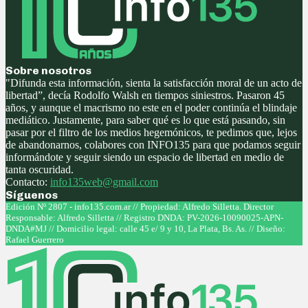
Sobre nosotros
"Difunda esta información, sienta la satisfacción moral de un acto de
libertad”, decía Rodolfo Walsh en tiempos siniestros. Pasaron 45
años, y aunque el macrismo no este en el poder continúa el blindaje
mediático. Justamente, para saber qué es lo que está pasando, sin
pasar por el filtro de los medios hegemónicos, te pedimos que, lejos
de abandonarnos, colabores con INFO135 para que podamos seguir
informándote y seguir siendo un espacio de libertad en medio de
tanta oscuridad.
Contacto:
info135web@gmail.com
Síguenos
Facebook
Twitter
Instagram
Youtube
Edición Nº 2807 - info135.com.ar // Propiedad: Alfredo Silletta. Director
Responsable: Alfredo Silletta // Registro DNDA: PV-2026-10090025-APN-
DNDA#MJ // Domicilio legal: calle 45 e/ 9 y 10, La Plata, Bs. As. // Diseño:
Rafael Guerrero