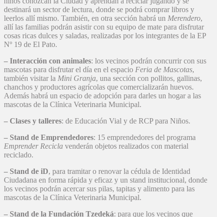
niños conozcan la Ciudad y aprendan a reciclar jugando y se
destinará un sector de lectura, donde se podrá comprar libros y
leerlos allí mismo. También, en otra sección habrá un
Merendero
,
allí las familias podrán asistir con su equipo de mate para disfrutar
cosas ricas dulces y saladas, realizadas por los integrantes de la EP
Nº 19 de El Pato.
– Interacción con animales
: los vecinos podrán concurrir con sus
mascotas para disfrutar el día en el espacio
Feria de Mascotas
,
también visitar la
Mini Granja
, una sección con pollitos, gallinas,
chanchos y productores agrícolas que comercializarán huevos.
Además habrá un espacio de adopción para darles un hogar a las
mascotas de la Clínica Veterinaria Municipal.
– Clases y talleres
: de Educación Vial y de RCP para Niños.
– Stand de Emprendedores
: 15 emprendedores del programa
Emprender Recicla
venderán objetos realizados con material
reciclado.
– Stand de iD
, para tramitar o renovar la cédula de Identidad
Ciudadana en forma rápida y eficaz y un stand institucional, donde
los vecinos podrán acercar sus pilas, tapitas y alimento para las
mascotas de la Clínica Veterinaria Municipal.
– Stand de la Fundación Tzedeká
: para que los vecinos que