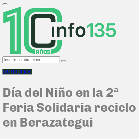
Search
for:
Primary
Menu
Search
Search
for:
MUNICIPIOS
Día del Niño en la 2ª
Feria Solidaria reciclo
en Berazategui