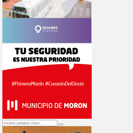
Search
Search
for: