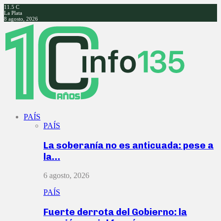
11.5
C
La Plata
8 agosto, 2026
Facebook
Twitter
Instagram
Youtube
PAÍS
PAÍS
La soberanía no es anticuada: pese a
la…
6 agosto, 2026
PAÍS
Fuerte derrota del Gobierno: la