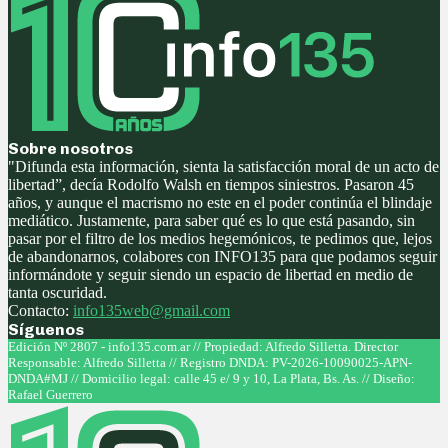
Sobre nosotros
"Difunda esta información, sienta la satisfacción moral de un acto de
libertad”, decía Rodolfo Walsh en tiempos siniestros. Pasaron 45
años, y aunque el macrismo no este en el poder continúa el blindaje
mediático. Justamente, para saber qué es lo que está pasando, sin
pasar por el filtro de los medios hegemónicos, te pedimos que, lejos
de abandonarnos, colabores con INFO135 para que podamos seguir
informándote y seguir siendo un espacio de libertad en medio de
tanta oscuridad.
Contacto:
info135web@gmail.com
Síguenos
Facebook
Twitter
Instagram
Youtube
Edición Nº 2807 - info135.com.ar // Propiedad: Alfredo Silletta. Director
Responsable: Alfredo Silletta // Registro DNDA: PV-2026-10090025-APN-
DNDA#MJ // Domicilio legal: calle 45 e/ 9 y 10, La Plata, Bs. As. // Diseño:
Rafael Guerrero