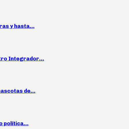
pras y hasta…
ntro Integrador…
mascotas de…
o política…