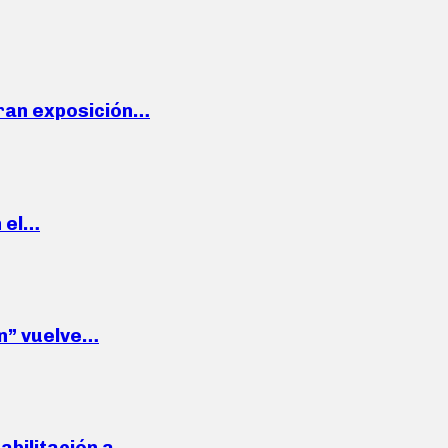
ran exposición…
n el…
wn” vuelve…
habilitación a…