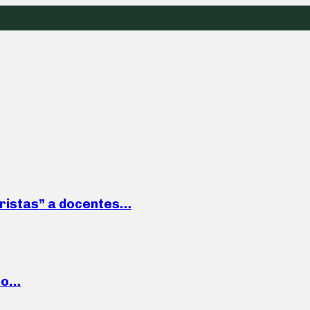
roristas” a docentes…
cto…