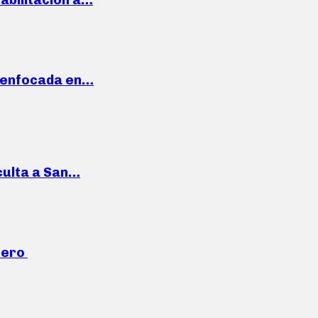
a enfocada en…
culta a San…
mero