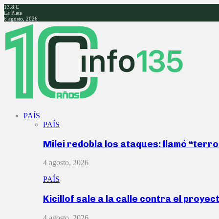
13.8
C
La Plata
6 agosto, 2026
Facebook
Twitter
Instagram
Youtube
PAÍS
PAÍS
Milei redobla los ataques: llamó “ter
4 agosto, 2026
PAÍS
Kicillof sale a la calle contra el proye
4 agosto, 2026