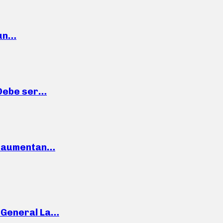
 un…
“Debe ser…
o: aumentan…
e General La…