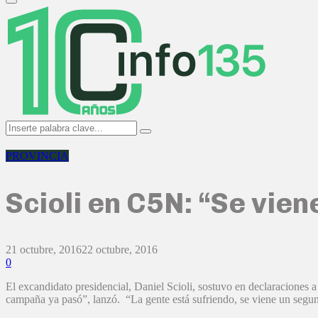
Primary
Menu
Search
Search
for:
PROVINCIA
Scioli en C5N: “Se vien
21 octubre, 2016
22 octubre, 2016
0
El excandidato presidencial, Daniel Scioli, sostuvo en declaraciones 
campaña ya pasó”, lanzó. “La gente está sufriendo, se viene un segund