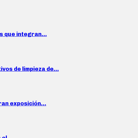
ses que integran…
ivos de limpieza de…
ran exposición…
n el…