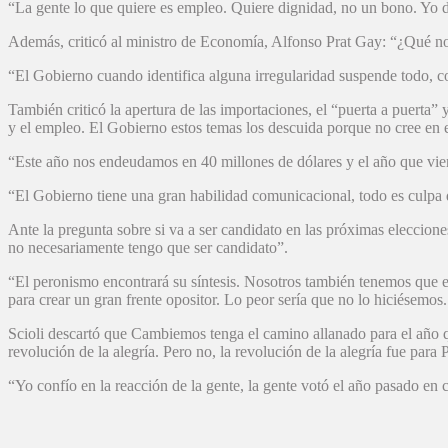
“La gente lo que quiere es empleo. Quiere dignidad, no un bono. Yo d
Además, criticó al ministro de Economía, Alfonso Prat Gay: “¿Qué nos 
“El Gobierno cuando identifica alguna irregularidad suspende todo, co
También criticó la apertura de las importaciones, el “puerta a puerta” y
y el empleo. El Gobierno estos temas los descuida porque no cree en e
“Este año nos endeudamos en 40 millones de dólares y el año que vien
“El Gobierno tiene una gran habilidad comunicacional, todo es culpa d
Ante la pregunta sobre si va a ser candidato en las próximas elecciones
no necesariamente tengo que ser candidato”.
“El peronismo encontrará su síntesis. Nosotros también tenemos que enc
para crear un gran frente opositor. Lo peor sería que no lo hiciésemo
Scioli descartó que Cambiemos tenga el camino allanado para el año q
revolución de la alegría. Pero no, la revolución de la alegría fue para 
“Yo confío en la reacción de la gente, la gente votó el año pasado en