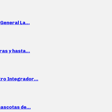
e General La…
pras y hasta…
ntro Integrador…
mascotas de…