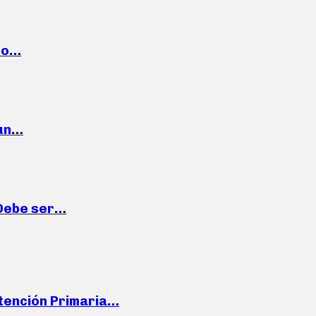
cto…
 un…
“Debe ser…
Atención Primaria…