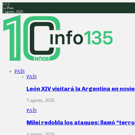
6.1
C
La Plata
7 agosto, 2026
Facebook
Twitter
Instagram
Youtube
PAÍS
PAÍS
León XIV visitará la Argentina en nov
5 agosto, 2026
PAÍS
Milei redobla los ataques: llamó “ter
4 agosto, 2026