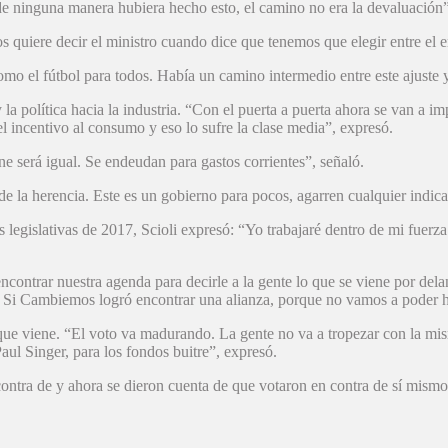
e ninguna manera hubiera hecho esto, el camino no era la devaluación”
quiere decir el ministro cuando dice que tenemos que elegir entre el em
mo el fútbol para todos. Había un camino intermedio entre este ajuste 
 la política hacia la industria. “Con el puerta a puerta ahora se van a im
l incentivo al consumo y eso lo sufre la clase media”, expresó.
e será igual. Se endeudan para gastos corrientes”, señaló.
e la herencia. Este es un gobierno para pocos, agarren cualquier indic
 legislativas de 2017, Scioli expresó: “Yo trabajaré dentro de mi fuerza
ontrar nuestra agenda para decirle a la gente lo que se viene por delan
s. Si Cambiemos logró encontrar una alianza, porque no vamos a poder h
ue viene. “El voto va madurando. La gente no va a tropezar con la mism
Paul Singer, para los fondos buitre”, expresó.
 contra de y ahora se dieron cuenta de que votaron en contra de sí mism