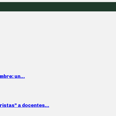
iembre: un…
roristas” a docentes…