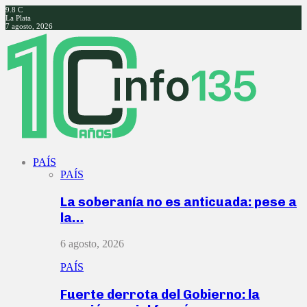
9.8
C
La Plata
7 agosto, 2026
Facebook
Twitter
Instagram
Youtube
PAÍS
PAÍS
La soberanía no es anticuada: pese a
la…
6 agosto, 2026
PAÍS
Fuerte derrota del Gobierno: la