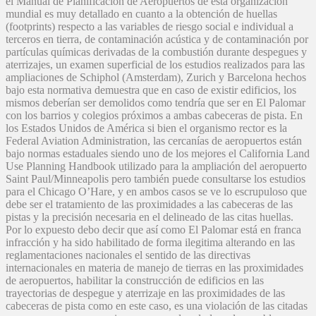
el Manual de Planificación de Aeropuertos de esta organización
mundial es muy detallado en cuanto a la obtención de huellas
(footprints) respecto a las variables de riesgo social e individual a
terceros en tierra, de contaminación acústica y de contaminación por
partículas químicas derivadas de la combustión durante despegues y
aterrizajes, un examen superficial de los estudios realizados para las
ampliaciones de Schiphol (Amsterdam), Zurich y Barcelona hechos
bajo esta normativa demuestra que en caso de existir edificios, los
mismos deberían ser demolidos como tendría que ser en El Palomar
con los barrios y colegios próximos a ambas cabeceras de pista. En
los Estados Unidos de América si bien el organismo rector es la
Federal Aviation Administration, las cercanías de aeropuertos están
bajo normas estaduales siendo uno de los mejores el California Land
Use Planning Handbook utilizado para la ampliación del aeropuerto
Saint Paul/Minneapolis pero también puede consultarse los estudios
para el Chicago O’Hare, y en ambos casos se ve lo escrupuloso que
debe ser el tratamiento de las proximidades a las cabeceras de las
pistas y la precisión necesaria en el delineado de las citas huellas.
Por lo expuesto debo decir que así como El Palomar está en franca
infracción y ha sido habilitado de forma ilegitima alterando en las
reglamentaciones nacionales el sentido de las directivas
internacionales en materia de manejo de tierras en las proximidades
de aeropuertos, habilitar la construcción de edificios en las
trayectorias de despegue y aterrizaje en las proximidades de las
cabeceras de pista como en este caso, es una violación de las citadas