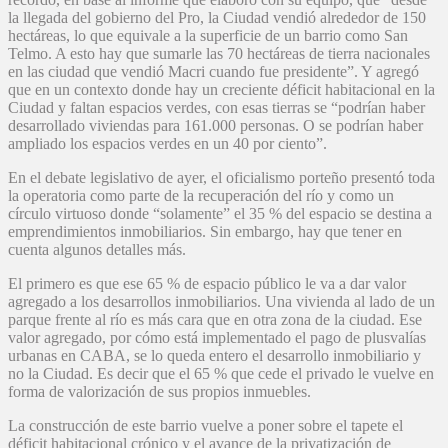
la llegada del gobierno del Pro, la Ciudad vendió alrededor de 150
hectáreas, lo que equivale a la superficie de un barrio como San
Telmo. A esto hay que sumarle las 70 hectáreas de tierra nacionales
en las ciudad que vendió Macri cuando fue presidente”. Y agregó
que en un contexto donde hay un creciente déficit habitacional en la
Ciudad y faltan espacios verdes, con esas tierras se “podrían haber
desarrollado viviendas para 161.000 personas. O se podrían haber
ampliado los espacios verdes en un 40 por ciento”.
En el debate legislativo de ayer, el oficialismo porteño presentó toda
la operatoria como parte de la recuperación del río y como un
círculo virtuoso donde “solamente” el 35 % del espacio se destina a
emprendimientos inmobiliarios. Sin embargo, hay que tener en
cuenta algunos detalles más.
El primero es que ese 65 % de espacio público le va a dar valor
agregado a los desarrollos inmobiliarios. Una vivienda al lado de un
parque frente al río es más cara que en otra zona de la ciudad. Ese
valor agregado, por cómo está implementado el pago de plusvalías
urbanas en CABA, se lo queda entero el desarrollo inmobiliario y
no la Ciudad. Es decir que el 65 % que cede el privado le vuelve en
forma de valorización de sus propios inmuebles.
La construcción de este barrio vuelve a poner sobre el tapete el
déficit habitacional crónico y el avance de la privatización de