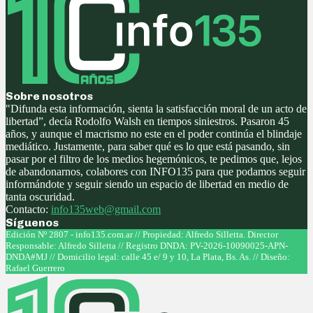
Sobre nosotros
"Difunda esta información, sienta la satisfacción moral de un acto de
libertad”, decía Rodolfo Walsh en tiempos siniestros. Pasaron 45
años, y aunque el macrismo no este en el poder continúa el blindaje
mediático. Justamente, para saber qué es lo que está pasando, sin
pasar por el filtro de los medios hegemónicos, te pedimos que, lejos
de abandonarnos, colabores con INFO135 para que podamos seguir
informándote y seguir siendo un espacio de libertad en medio de
tanta oscuridad.
Contacto:
info135web@gmail.com
Síguenos
Facebook
Twitter
Instagram
Youtube
Edición Nº 2807 - info135.com.ar // Propiedad: Alfredo Silletta. Director
Responsable: Alfredo Silletta // Registro DNDA: PV-2026-10090025-APN-
DNDA#MJ // Domicilio legal: calle 45 e/ 9 y 10, La Plata, Bs. As. // Diseño:
Rafael Guerrero