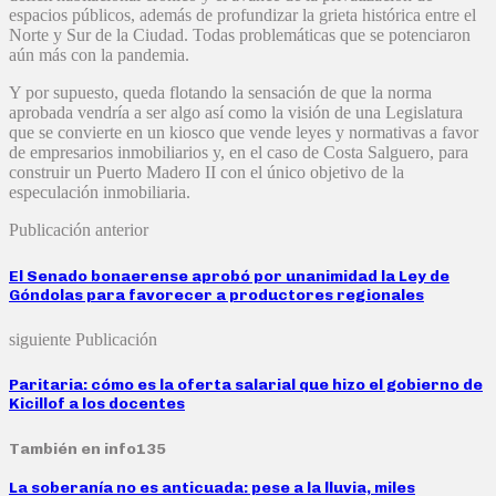
espacios públicos, además de profundizar la grieta histórica entre el
Norte y Sur de la Ciudad. Todas problemáticas que se potenciaron
aún más con la pandemia.
Y por supuesto, queda flotando la sensación de que la norma
aprobada vendría a ser algo así como la visión de una Legislatura
que se convierte en un kiosco que vende leyes y normativas a favor
de empresarios inmobiliarios y, en el caso de Costa Salguero, para
construir un Puerto Madero II con el único objetivo de la
especulación inmobiliaria.
Publicación anterior
El Senado bonaerense aprobó por unanimidad la Ley de
Góndolas para favorecer a productores regionales
siguiente Publicación
Paritaria: cómo es la oferta salarial que hizo el gobierno de
Kicillof a los docentes
También en info135
La soberanía no es anticuada: pese a la lluvia, miles