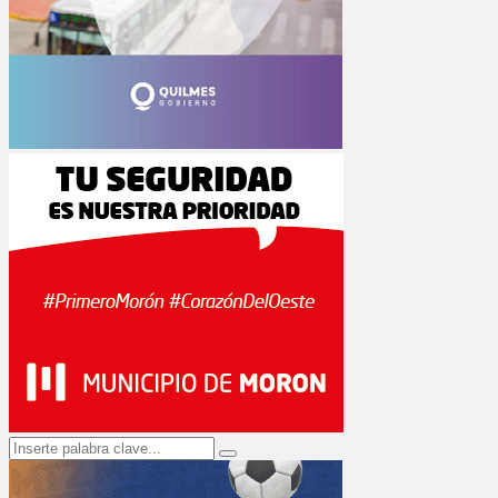
Search
Search
for: