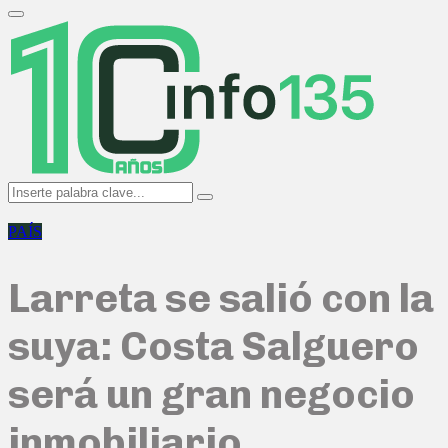
Search
for:
Primary
Menu
Search
Search
for:
PAÍS
Larreta se salió con la
suya: Costa Salguero
será un gran negocio
inmobiliario