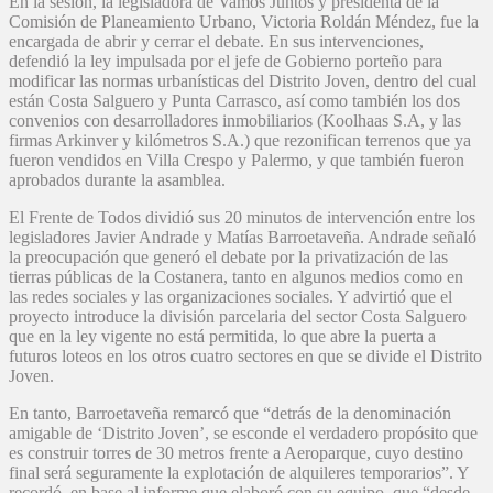
En la sesión, la legisladora de Vamos Juntos y presidenta de la
Comisión de Planeamiento Urbano, Victoria Roldán Méndez, fue la
encargada de abrir y cerrar el debate. En sus intervenciones,
defendió la ley impulsada por el jefe de Gobierno porteño para
modificar las normas urbanísticas del Distrito Joven, dentro del cual
están Costa Salguero y Punta Carrasco, así como también los dos
convenios con desarrolladores inmobiliarios (Koolhaas S.A, y las
firmas Arkinver y kilómetros S.A.) que rezonifican terrenos que ya
fueron vendidos en Villa Crespo y Palermo, y que también fueron
aprobados durante la asamblea.
El Frente de Todos dividió sus 20 minutos de intervención entre los
legisladores Javier Andrade y Matías Barroetaveña. Andrade señaló
la preocupación que generó el debate por la privatización de las
tierras públicas de la Costanera, tanto en algunos medios como en
las redes sociales y las organizaciones sociales. Y advirtió que el
proyecto introduce la división parcelaria del sector Costa Salguero
que en la ley vigente no está permitida, lo que abre la puerta a
futuros loteos en los otros cuatro sectores en que se divide el Distrito
Joven.
En tanto, Barroetaveña remarcó que “detrás de la denominación
amigable de ‘Distrito Joven’, se esconde el verdadero propósito que
es construir torres de 30 metros frente a Aeroparque, cuyo destino
final será seguramente la explotación de alquileres temporarios”. Y
recordó, en base al informe que elaboró con su equipo, que “desde