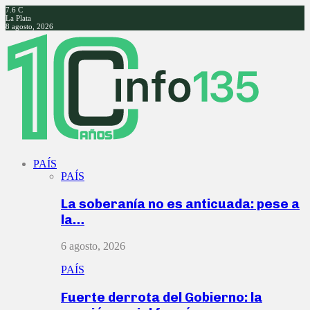
7.6
C
La Plata
8 agosto, 2026
Facebook
Twitter
Instagram
Youtube
PAÍS
PAÍS
La soberanía no es anticuada: pese a
la…
6 agosto, 2026
PAÍS
Fuerte derrota del Gobierno: la