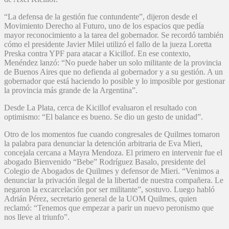
“La defensa de la gestión fue contundente”, dijeron desde el
Movimiento Derecho al Futuro, uno de los espacios que pedía
mayor reconocimiento a la tarea del gobernador. Se recordó también
cómo el presidente Javier Milei utilizó el fallo de la jueza Loretta
Preska contra YPF para atacar a Kicillof. En ese contexto,
Menéndez lanzó: “No puede haber un solo militante de la provincia
de Buenos Aires que no defienda al gobernador y a su gestión. A un
gobernador que está haciendo lo posible y lo imposible por gestionar
la provincia más grande de la Argentina”.
Desde La Plata, cerca de Kicillof evaluaron el resultado con
optimismo: “El balance es bueno. Se dio un gesto de unidad”.
Otro de los momentos fue cuando congresales de Quilmes tomaron
la palabra para denunciar la detención arbitraria de Eva Mieri,
concejala cercana a Mayra Mendoza. El primero en intervenir fue el
abogado Bienvenido “Bebe” Rodríguez Basalo, presidente del
Colegio de Abogados de Quilmes y defensor de Mieri. “Venimos a
denunciar la privación ilegal de la libertad de nuestra compañera. Le
negaron la excarcelación por ser militante”, sostuvo. Luego habló
Adrián Pérez, secretario general de la UOM Quilmes, quien
reclamó: “Tenemos que empezar a parir un nuevo peronismo que
nos lleve al triunfo”.