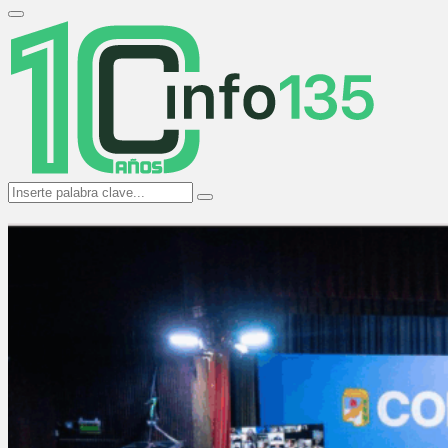
Search
for:
Primary
Menu
Search
Search
for: