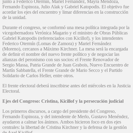
junto a Federico Otermín, Mariel Fernández, Mayra Mendoza,
Fernando Espinoza, Julio Alak y Gabriel Katopodis. El objetivo fue
acordar los ejes del encuentro y limar diferencias en la construcción
de la unidad.
Durante el congreso, se conformó una mesa política integrada por la
vicegobernadora Verónica Magario y el ministro de Obras Públicas
Gabriel Katopodis (referenciados con Kicillof), y los intendentes
Federico Otermín (Lomas de Zamora) y Mariel Fernández
(Moreno), cercanos a Máximo Kirchner. La mesa será la encargada
de definir el nombre del nuevo frente político y de negociar las
alianzas del peronismo con sus socios: el Frente Renovador de
Sergio Massa, Patria Grande de Juan Grabois, Nuevo Encuentro de
Martín Sabbatella, el Frente Grande de Mario Secco y el Partido
Solidario de Carlos Heller, entre otros.
El frente electoral deberá inscribirse antes del miércoles en la Justicia
Electoral.
Ejes del Congreso: Cristina, Kicillof y la persecución judicial
Los primeros discursos, a cargo del presidente del Congreso,
Fernando Espinoza, y del intendente de Merlo, Gustavo Menéndez,
ayudaron a calmar los ánimos. Ambos hicieron foco en dos ejes
centrales: la libertad de Cristina Kirchner y la defensa de la gestión
de Axel Kicillof.