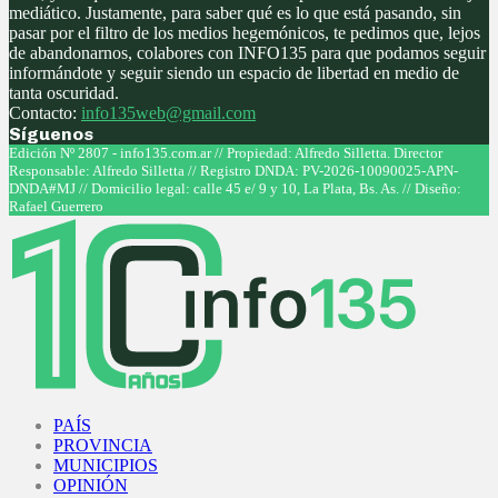
mediático. Justamente, para saber qué es lo que está pasando, sin
pasar por el filtro de los medios hegemónicos, te pedimos que, lejos
de abandonarnos, colabores con INFO135 para que podamos seguir
informándote y seguir siendo un espacio de libertad en medio de
tanta oscuridad.
Contacto:
info135web@gmail.com
Síguenos
Facebook
Twitter
Instagram
Youtube
Edición Nº 2807 - info135.com.ar // Propiedad: Alfredo Silletta. Director
Responsable: Alfredo Silletta // Registro DNDA: PV-2026-10090025-APN-
DNDA#MJ // Domicilio legal: calle 45 e/ 9 y 10, La Plata, Bs. As. // Diseño:
Rafael Guerrero
Facebook
Twitter
Instagram
Youtube
PAÍS
PROVINCIA
MUNICIPIOS
OPINIÓN