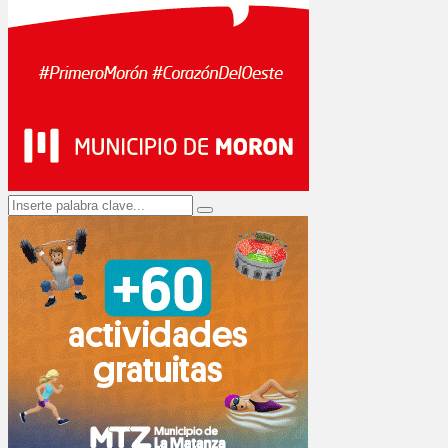
Search
Search
for: