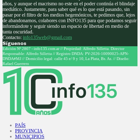
años, y aunque el macrismo no este en el poder continúa el blindaje
mediático. Justamente, para saber qué es lo que está pasando, sin
pasar por el filtro de los medios hegemónicos, te pedimos que, lejos
de abandonarnos, colabores con INFO135 para que podamos seguir
informándote y seguir siendo un espacio de libertad en medio de
tanta oscuridad.
Contacto:
info135web@gmail.com
Síguenos
Facebook
Twitter
Instagram
Youtube
Edición Nº 2807 - info135.com.ar // Propiedad: Alfredo Silletta. Director
Responsable: Alfredo Silletta // Registro DNDA: PV-2026-10090025-APN-
DNDA#MJ // Domicilio legal: calle 45 e/ 9 y 10, La Plata, Bs. As. // Diseño:
Rafael Guerrero
Facebook
Twitter
Instagram
Youtube
PAÍS
PROVINCIA
MUNICIPIOS