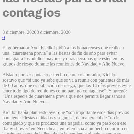
contagios
8 diciembre, 2020
8 diciembre, 2020
0
El gobernador Axel Kicillof pidió a los bonaerenses que realicen
una “cuarentena previa” a las fiestas de fin de año para evitar
contagiar a los adultos mayores y otras personas que estén en los
grupos de riesgo durante las reuniones de Navidad y Año Nuevo.
Aislado por ser contacto estrecho de un colaborador, Kicillof
sostuvo que “si uno ya sabe que se va a reunir con parientes de más
de 60 años, que es población de riesgo, que los 14 días previos evite
tener todo tipo de reuniones como para no contagiarse”. Y agregó:
“Una especie de cuarentena previa que nos permita llegar sanos a
Navidad y Año Nuevo”.
Kicillof había planteado ayer que “son importante esos días previos
para tener Fiestas cuidadas y seguras”, de manera tal de “no ir
contagiado y que se produzca una tragedia, como ya pasó con ese
‘baby shower’ en Necochea”, en referencia a un hecho ocurrido en
la primera etapa de la llegada de la pandemia al país, cuando se