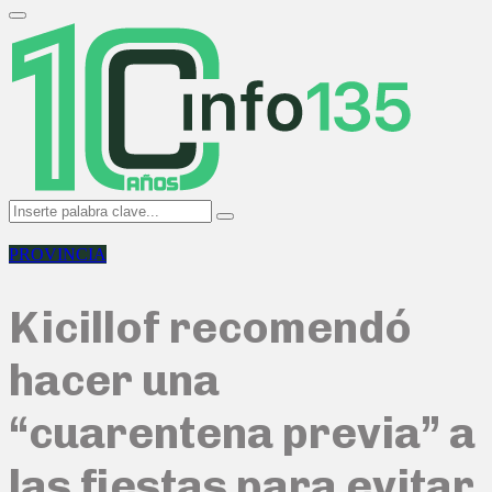
Search
for:
Primary
Menu
Search
Search
for:
PROVINCIA
Kicillof recomendó
hacer una
“cuarentena previa” a
las fiestas para evitar