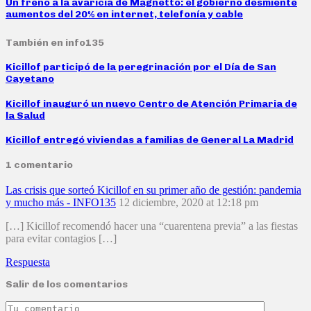
Un freno a la avaricia de Magnetto: el gobierno desmiente
aumentos del 20% en internet, telefonía y cable
También en info135
Kicillof participó de la peregrinación por el Día de San
Cayetano
Kicillof inauguró un nuevo Centro de Atención Primaria de
la Salud
Kicillof entregó viviendas a familias de General La Madrid
1 comentario
Las crisis que sorteó Kicillof en su primer año de gestión: pandemia
y mucho más - INFO135
12 diciembre, 2020 at 12:18 pm
[…] Kicillof recomendó hacer una “cuarentena previa” a las fiestas
para evitar contagios […]
Respuesta
Salir de los comentarios