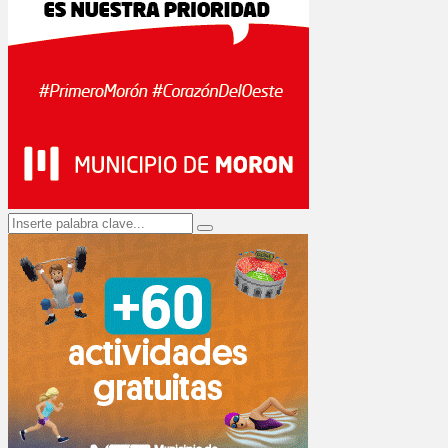
Search
Search
for: