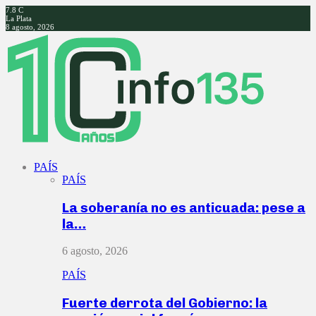
7.8
C
La Plata
8 agosto, 2026
Facebook
Twitter
Instagram
Youtube
PAÍS
PAÍS
La soberanía no es anticuada: pese a
la…
6 agosto, 2026
PAÍS
Fuerte derrota del Gobierno: la