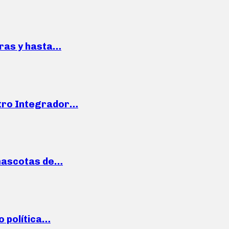
pras y hasta…
ntro Integrador…
mascotas de…
o política…