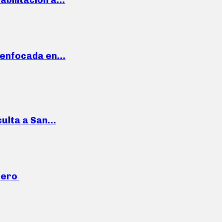
a enfocada en…
culta a San…
mero