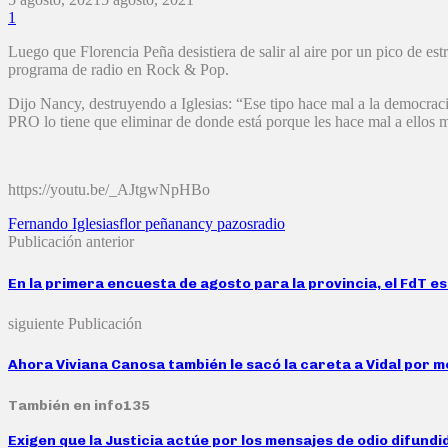
1
Luego que Florencia Peña desistiera de salir al aire por un pico de est
programa de radio en Rock & Pop.
Dijo Nancy, destruyendo a Iglesias: “Ese tipo hace mal a la democracia
PRO lo tiene que eliminar de donde está porque les hace mal a ellos 
https://youtu.be/_AJtgwNpHBo
Fernando Iglesias
flor peña
nancy pazos
radio
Publicación anterior
En la primera encuesta de agosto para la provincia, el FdT e
siguiente Publicación
Ahora Viviana Canosa también le sacó la careta a Vidal por me
También en info135
Exigen que la Justicia actúe por los mensajes de odio difund