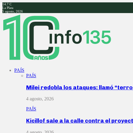
14.7
C
La Plata
5 agosto, 2026
Facebook
Twitter
Instagram
Youtube
PAÍS
PAÍS
Milei redobla los ataques: llamó “ter
4 agosto, 2026
PAÍS
Kicillof sale a la calle contra el proye
4 agosto, 2026