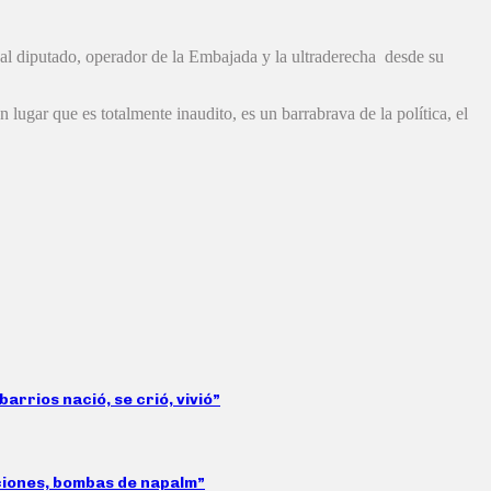
tó al diputado, operador de la Embajada y la ultraderecha desde su
lugar que es totalmente inaudito, es un barrabrava de la política, el
arrios nació, se crió, vivió”
aciones, bombas de napalm”