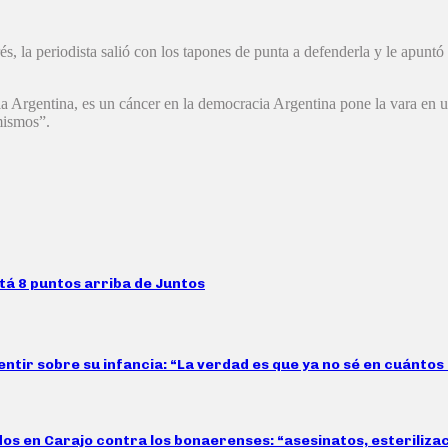
rés, la periodista salió con los tapones de punta a defenderla y le apun
 Argentina, es un cáncer en la democracia Argentina pone la vara en un 
mismos”.
stá 8 puntos arriba de Juntos
ntir sobre su infancia: “La verdad es que ya no sé en cuántos b
idos en Carajo contra los bonaerenses: “asesinatos, esteriliz