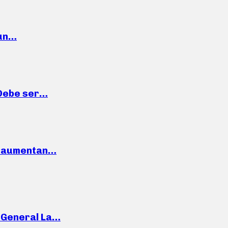
 un…
“Debe ser…
o: aumentan…
e General La…