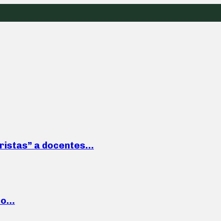
roristas” a docentes…
cto…