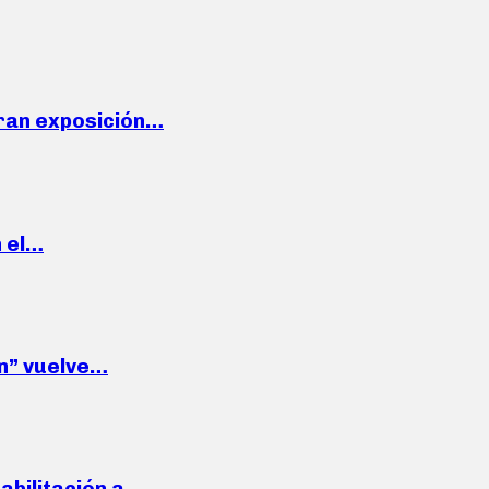
ran exposición…
n el…
wn” vuelve…
habilitación a…