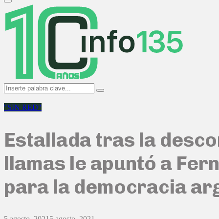
Primary
Menu
Search
Search
for:
"SIN RED"
Estallada tras la desc
llamas le apuntó a Fern
para la democracia ar
5 agosto, 2021
5 agosto, 2021