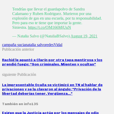
Tendrías que llevar el guardapolvo de Sandra
Calamano y Ruben Rodriguez. Murieron por una
explosión de gas en una escuela, por tu responsabilidad.
Pero para eso te tiene que importar la gente.
Siniestra.
https://t.co/OM166MjUuN
— Natalia Salvo (@NataliaBSalvo)
August 19, 2021
campaña sucia
natalia salvo
redes
Vidal
Publicación anterior
Rachid le apuntó a Clarín por otra tapa mentirosa y los
prendió fuego: “Son criminales. Mienten y ocultan”
siguiente Publicación
La impresentable Ocaña se victimizó en TN al hablar de
privaciones y se la clavaron al ángulo: “Privación de la
libertad deberías tener. Vergüenza…”
También en info135
Exigen que la Justicia actúe por los mensajes de odio