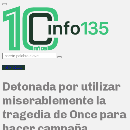
Search
for:
Primary
Menu
Search
Search
for:
"SIN RED"
Detonada por utilizar
miserablemente la
tragedia de Once para
hacer campaña,