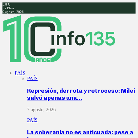
5.8
C
La Plata
9 agosto, 2026
Facebook
Twitter
Instagram
Youtube
PAÍS
PAÍS
Represión, derrota y retroceso: Milei
salvó apenas una…
7 agosto, 2026
PAÍS
La soberanía no es anticuada: pese a