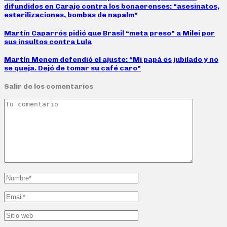
difundidos en Carajo contra los bonaerenses: “asesinatos,
esterilizaciones, bombas de napalm”
Martín Caparrós pidió que Brasil “meta preso” a Milei por
sus insultos contra Lula
Martín Menem defendió el ajuste: “Mi papá es jubilado y no
se queja. Dejó de tomar su café caro”
Salir de los comentarios