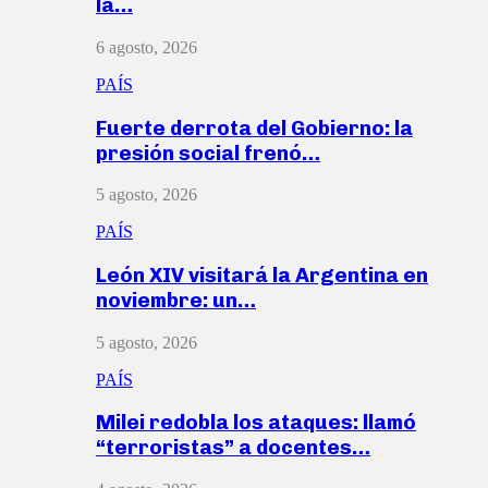
la…
6 agosto, 2026
PAÍS
Fuerte derrota del Gobierno: la
presión social frenó…
5 agosto, 2026
PAÍS
León XIV visitará la Argentina en
noviembre: un…
5 agosto, 2026
PAÍS
Milei redobla los ataques: llamó
“terroristas” a docentes…