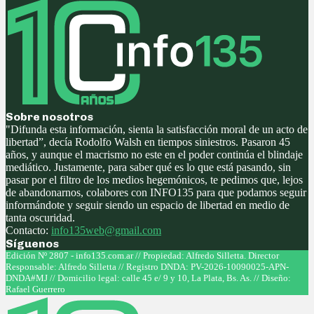
Sobre nosotros
"Difunda esta información, sienta la satisfacción moral de un acto de
libertad”, decía Rodolfo Walsh en tiempos siniestros. Pasaron 45
años, y aunque el macrismo no este en el poder continúa el blindaje
mediático. Justamente, para saber qué es lo que está pasando, sin
pasar por el filtro de los medios hegemónicos, te pedimos que, lejos
de abandonarnos, colabores con INFO135 para que podamos seguir
informándote y seguir siendo un espacio de libertad en medio de
tanta oscuridad.
Contacto:
info135web@gmail.com
Síguenos
Facebook
Twitter
Instagram
Youtube
Edición Nº 2807 - info135.com.ar // Propiedad: Alfredo Silletta. Director
Responsable: Alfredo Silletta // Registro DNDA: PV-2026-10090025-APN-
DNDA#MJ // Domicilio legal: calle 45 e/ 9 y 10, La Plata, Bs. As. // Diseño:
Rafael Guerrero