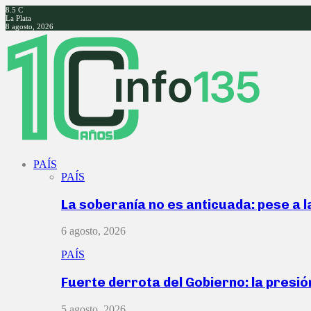
8.5
C
La Plata
8 agosto, 2026
Facebook
Twitter
Instagram
Youtube
PAÍS
PAÍS
La soberanía no es anticuada: pese a 
6 agosto, 2026
PAÍS
Fuerte derrota del Gobierno: la presió
5 agosto, 2026