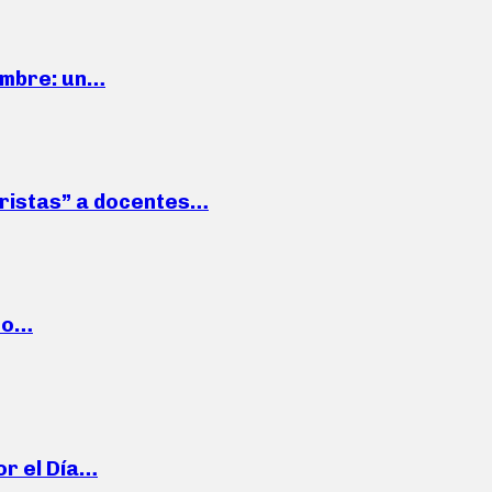
iembre: un…
roristas” a docentes…
cto…
or el Día…