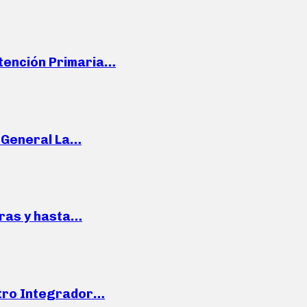
Atención Primaria…
e General La…
pras y hasta…
ntro Integrador…