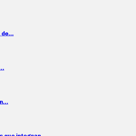
a de…
,…
ón…
ses que integran…