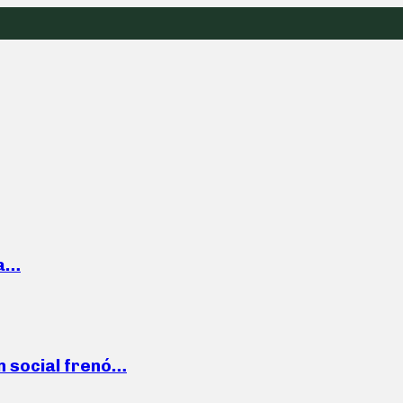
la…
n social frenó…