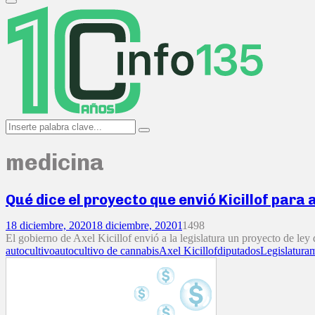
Primary
Menu
Search
Search
for:
medicina
Qué dice el proyecto que envió Kicillof para 
18 diciembre, 2020
18 diciembre, 2020
1
1498
El gobierno de Axel Kicillof envió a la legislatura un proyecto de ley 
autocultivo
autocultivo de cannabis
Axel Kicillof
diputados
Legislatura
m