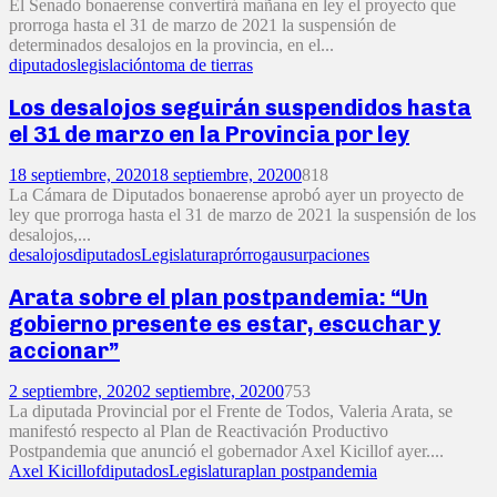
El Senado bonaerense convertirá mañana en ley el proyecto que
prorroga hasta el 31 de marzo de 2021 la suspensión de
determinados desalojos en la provincia, en el...
diputados
legislación
toma de tierras
Los desalojos seguirán suspendidos hasta
el 31 de marzo en la Provincia por ley
18 septiembre, 2020
18 septiembre, 2020
0
818
La Cámara de Diputados bonaerense aprobó ayer un proyecto de
ley que prorroga hasta el 31 de marzo de 2021 la suspensión de los
desalojos,...
desalojos
diputados
Legislatura
prórroga
usurpaciones
Arata sobre el plan postpandemia: “Un
gobierno presente es estar, escuchar y
accionar”
2 septiembre, 2020
2 septiembre, 2020
0
753
La diputada Provincial por el Frente de Todos, Valeria Arata, se
manifestó respecto al Plan de Reactivación Productivo
Postpandemia que anunció el gobernador Axel Kicillof ayer....
Axel Kicillof
diputados
Legislatura
plan postpandemia