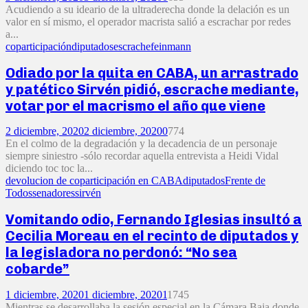
Acudiendo a su ideario de la ultraderecha donde la delación es un
valor en sí mismo, el operador macrista salió a escrachar por redes
a...
coparticipación
diputados
escrache
feinmann
Odiado por la quita en CABA, un arrastrado
y patético Sirvén pidió, escrache mediante,
votar por el macrismo el año que viene
2 diciembre, 2020
2 diciembre, 2020
0
774
En el colmo de la degradación y la decadencia de un personaje
siempre siniestro -sólo recordar aquella entrevista a Heidi Vidal
diciendo toc toc la...
devolucion de coparticipación en CABA
diputados
Frente de
Todos
senadores
sirvén
Vomitando odio, Fernando Iglesias insultó a
Cecilia Moreau en el recinto de diputados y
la legisladora no perdonó: “No sea
cobarde”
1 diciembre, 2020
1 diciembre, 2020
1
1745
Mientras se desarrollaba la sesión especial en la Cámara Baja donde