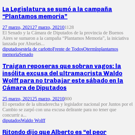
La Legislatura se sumó a la campaña
“Plantamos memoria”
27 marzo, 2021
27 marzo, 2021
0
1128
El Senado y la Cámara de Diputados de la provincia de Buenos
Aires se sumaron a la campaña “Plantamos Memoria”, la iniciativa
lanzada por Abuelas...
diputados
estela de carlotto
Frente de Todos
Otermín
plantamos
memoria
Senado
Traigan reposeras que sobran vagos: la
insólita excusa del ultramacrista Waldo
Wolff para no trabajar este sábado en la
Cámara de Diputados
25 marzo, 2021
25 marzo, 2021
0
800
El operador de la ultraderecha y legislador nacional por Juntos por el
Cambio se zarpó con una excusa delirante para no tener que
concurrir a...
diputados
Waldo Wolff
Ritondo dijo que Alberto es “el peor