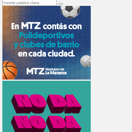
Search
Search
for: