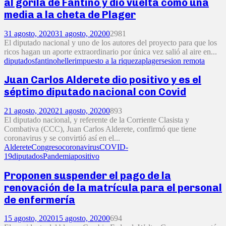
al gorila de Fantino y dio vuelta como una
media a la cheta de Plager
31 agosto, 2020
31 agosto, 2020
0
2981
El diputado nacional y uno de los autores del proyecto para que los
ricos hagan un aporte extraordinario por única vez salió al aire en...
diputados
fantino
heller
impuesto a la riqueza
plager
sesion remota
Juan Carlos Alderete dio positivo y es el
séptimo diputado nacional con Covid
21 agosto, 2020
21 agosto, 2020
0
893
El diputado nacional, y referente de la Corriente Clasista y
Combativa (CCC), Juan Carlos Alderete, confirmó que tiene
coronavirus y se convirtió así en el...
Alderete
Congreso
coronavirus
COVID-
19
diputados
Pandemia
positivo
Proponen suspender el pago de la
renovación de la matrícula para el personal
de enfermería
15 agosto, 2020
15 agosto, 2020
0
694