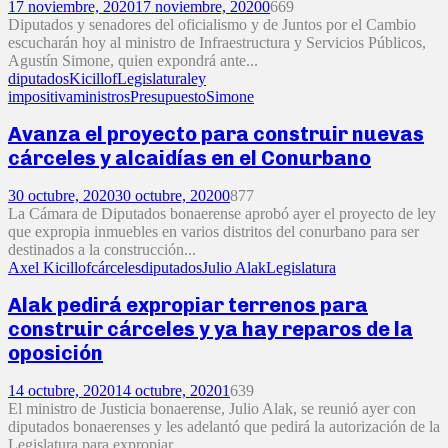
17 noviembre, 2020
17 noviembre, 2020
0
669
Diputados y senadores del oficialismo y de Juntos por el Cambio
escucharán hoy al ministro de Infraestructura y Servicios Públicos,
Agustín Simone, quien expondrá ante...
diputados
Kicillof
Legislatura
ley
impositiva
ministros
Presupuesto
Simone
Avanza el proyecto para construir nuevas
cárceles y alcaidías en el Conurbano
30 octubre, 2020
30 octubre, 2020
0
877
La Cámara de Diputados bonaerense aprobó ayer el proyecto de ley
que expropia inmuebles en varios distritos del conurbano para ser
destinados a la construcción...
Axel Kicillof
cárceles
diputados
Julio Alak
Legislatura
Alak pedirá expropiar terrenos para
construir cárceles y ya hay reparos de la
oposición
14 octubre, 2020
14 octubre, 2020
1
639
El ministro de Justicia bonaerense, Julio Alak, se reunió ayer con
diputados bonaerenses y les adelantó que pedirá la autorización de la
Legislatura para expropiar...