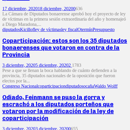
17 diciembre, 2020
18 diciembre, 2020
0
636
La Cámara de Diputados bonaerense aprobó hoy el proyecto de ley
de víctimas en la primera sesión extraordinaria del año y homenajeó
a Diego Maradona,...
diputados
Kicillof
ley de víctimas
ley fiscal
Otermín
Presupuesto
Coparticipación: estos son los 35 diputados
bonaerenses que votaron en contra de la
Provincia
3 diciembre, 2020
5 diciembre, 2020
2
1783
Pese a que se llenan la boca hablando de cuánto defienden a la
provincia, 35 diputados nacionales de la oposición que fueron
electos por la...
Congreso Nacional
coparticipacion
diputados
ocaña
Waldo Wolff
Odiado, Feinmann se puso la gorra y
escrachó a los diputados porteños que
votaron por la modificación de la ley de
coparticipación
3 diciembre, 2020
3 diciembre, 2020
0
655