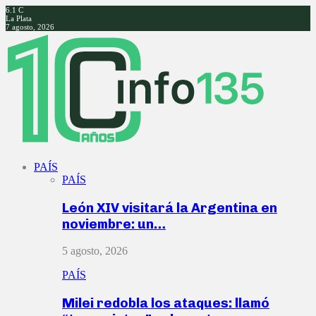
6.1
C
La Plata
7 agosto, 2026
Facebook
Twitter
Instagram
Youtube
PAÍS
PAÍS
León XIV visitará la Argentina en
noviembre: un…
5 agosto, 2026
PAÍS
Milei redobla los ataques: llamó