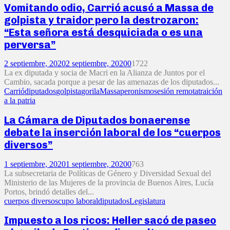
Vomitando odio, Carrió acusó a Massa de
golpista y traidor pero la destrozaron:
“Esta señora está desquiciada o es una
perversa”
2 septiembre, 2020
2 septiembre, 2020
0
1722
La ex diputada y socia de Macri en la Alianza de Juntos por el
Cambio, sacada porque a pesar de las amenazas de los diputados...
Carrió
diputados
golpista
gorila
Massa
peronismo
sesión remota
traición
a la patria
La Cámara de Diputados bonaerense
debate la inserción laboral de los “cuerpos
diversos”
1 septiembre, 2020
1 septiembre, 2020
0
763
La subsecretaria de Políticas de Género y Diversidad Sexual del
Ministerio de las Mujeres de la provincia de Buenos Aires, Lucía
Portos, brindó detalles del...
cuerpos diversos
cupo laboral
diputados
Legislatura
Impuesto a los ricos: Heller sacó de paseo