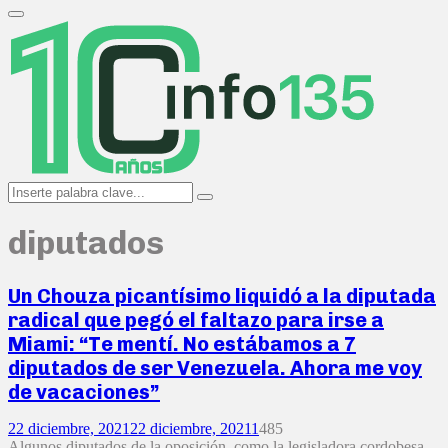
Search
for:
Primary
Menu
Search
Search
for:
diputados
Un Chouza picantísimo liquidó a la diputada
radical que pegó el faltazo para irse a
Miami: “Te mentí. No estábamos a 7
diputados de ser Venezuela. Ahora me voy
de vacaciones”
22 diciembre, 2021
22 diciembre, 2021
1
485
Algunos diputados de la oposición, como la legisladora cordobesa