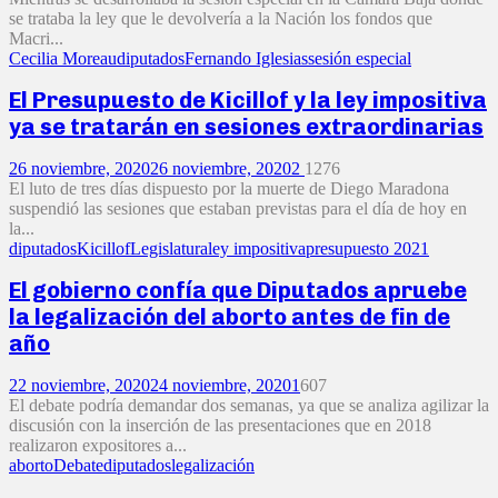
se trataba la ley que le devolvería a la Nación los fondos que
Macri...
Cecilia Moreau
diputados
Fernando Iglesias
sesión especial
El Presupuesto de Kicillof y la ley impositiva
ya se tratarán en sesiones extraordinarias
26 noviembre, 2020
26 noviembre, 2020
2
1276
El luto de tres días dispuesto por la muerte de Diego Maradona
suspendió las sesiones que estaban previstas para el día de hoy en
la...
diputados
Kicillof
Legislatura
ley impositiva
presupuesto 2021
El gobierno confía que Diputados apruebe
la legalización del aborto antes de fin de
año
22 noviembre, 2020
24 noviembre, 2020
1
607
El debate podría demandar dos semanas, ya que se analiza agilizar la
discusión con la inserción de las presentaciones que en 2018
realizaron expositores a...
aborto
Debate
diputados
legalización