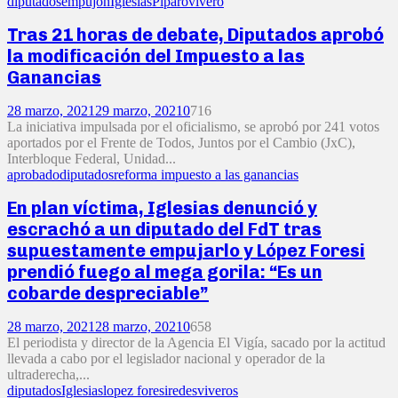
diputados
empujon
Iglesias
Piparo
vivero
Tras 21 horas de debate, Diputados aprobó
la modificación del Impuesto a las
Ganancias
28 marzo, 2021
29 marzo, 2021
0
716
La iniciativa impulsada por el oficialismo, se aprobó por 241 votos
aportados por el Frente de Todos, Juntos por el Cambio (JxC),
Interbloque Federal, Unidad...
aprobado
diputados
reforma impuesto a las ganancias
En plan víctima, Iglesias denunció y
escrachó a un diputado del FdT tras
supuestamente empujarlo y López Foresi
prendió fuego al mega gorila: “Es un
cobarde despreciable”
28 marzo, 2021
28 marzo, 2021
0
658
El periodista y director de la Agencia El Vigía, sacado por la actitud
llevada a cabo por el legislador nacional y operador de la
ultraderecha,...
diputados
Iglesias
lopez foresi
redes
viveros