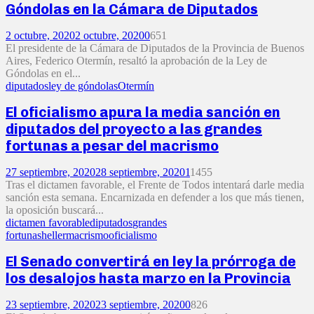
Góndolas en la Cámara de Diputados
2 octubre, 2020
2 octubre, 2020
0
651
El presidente de la Cámara de Diputados de la Provincia de Buenos
Aires, Federico Otermín, resaltó la aprobación de la Ley de
Góndolas en el...
diputados
ley de góndolas
Otermín
El oficialismo apura la media sanción en
diputados del proyecto a las grandes
fortunas a pesar del macrismo
27 septiembre, 2020
28 septiembre, 2020
1
1455
Tras el dictamen favorable, el Frente de Todos intentará darle media
sanción esta semana. Encarnizada en defender a los que más tienen,
la oposición buscará...
dictamen favorable
diputados
grandes
fortunas
heller
macrismo
oficialismo
El Senado convertirá en ley la prórroga de
los desalojos hasta marzo en la Provincia
23 septiembre, 2020
23 septiembre, 2020
0
826