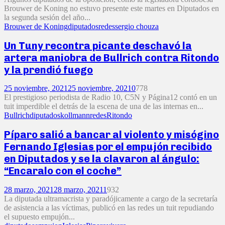
Brouwer de Koning no estuvo presente este martes en Diputados en
la segunda sesión del año...
Brouwer de Koning
diputados
redes
sergio chouza
Un Tuny recontra picante deschavó la
artera maniobra de Bullrich contra Ritondo
y la prendió fuego
25 noviembre, 2021
25 noviembre, 2021
0
778
El prestigioso periodista de Radio 10, C5N y Página12 contó en un
tuit imperdible el detrás de la escena de una de las internas en...
Bullrich
diputados
kollmann
redes
Ritondo
Píparo salió a bancar al violento y misógino
Fernando Iglesias por el empujón recibido
en Diputados y se la clavaron al ángulo:
“Encaralo con el coche”
28 marzo, 2021
28 marzo, 2021
1
932
La diputada ultramacrista y paradójicamente a cargo de la secretaría
de asistencia a las víctimas, publicó en las redes un tuit repudiando
el supuesto empujón...