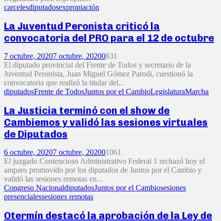
carceles
diputados
expropiación
La Juventud Peronista criticó la
convocatoria del PRO para el 12 de octubre
7 octubre, 2020
7 octubre, 2020
0
831
El diputado provincial del Frente de Todos y secretario de la
Juventud Peronista, Juan Miguel Gómez Parodi, cuestionó la
convocatoria que realizó la titular del...
diputados
Frente de Todos
Juntos por el Cambio
Legislatura
Marcha
La Justicia terminó con el show de
Cambiemos y validó las sesiones virtuales
de Diputados
6 octubre, 2020
7 octubre, 2020
0
1061
El juzgado Contencioso Administrativo Federal 1 rechazó hoy el
amparo promovido por los diputados de Juntos por el Cambio y
validó las sesiones remotas en...
Congreso Nacional
diputados
Juntos por el Cambio
sesiones
presenciales
sesiones remotas
Otermín destacó la aprobación de la Ley de