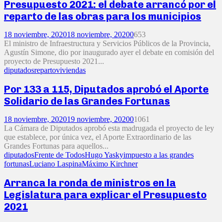
Presupuesto 2021: el debate arrancó por el
reparto de las obras para los municipios
18 noviembre, 2020
18 noviembre, 2020
0
653
El ministro de Infraestructura y Servicios Públicos de la Provincia,
Agustín Simone, dio por inaugurado ayer el debate en comisión del
proyecto de Presupuesto 2021...
diputados
reparto
viviendas
Por 133 a 115, Diputados aprobó el Aporte
Solidario de las Grandes Fortunas
18 noviembre, 2020
19 noviembre, 2020
0
1061
La Cámara de Diputados aprobó esta madrugada el proyecto de ley
que establece, por única vez, el Aporte Extraordinario de las
Grandes Fortunas para aquellos...
diputados
Frente de Todos
Hugo Yasky
impuesto a las grandes
fortunas
Luciano Laspina
Máximo Kirchner
Arranca la ronda de ministros en la
Legislatura para explicar el Presupuesto
2021