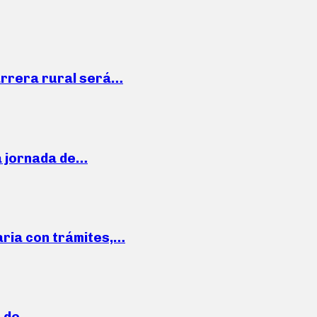
arrera rural será…
a jornada de…
aria con trámites,…
a de…