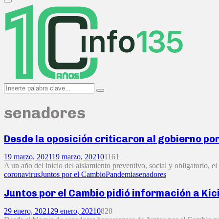
Primary
Menu
Search
Search
for:
senadores
Desde la oposición criticaron al gobierno p
19 marzo, 2021
19 marzo, 2021
0
1161
A un año del inicio del aislamiento preventivo, social y obligatorio, 
coronavirus
Juntos por el Cambio
Pandemia
senadores
Juntos por el Cambio pidió información a Ki
29 enero, 2021
29 enero, 2021
0
820