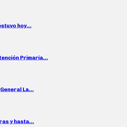
 estuvo hoy…
Atención Primaria…
e General La…
pras y hasta…