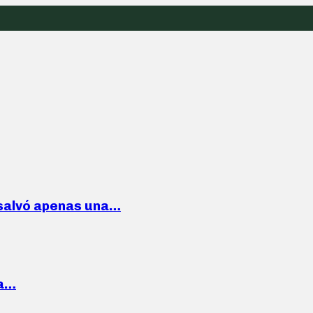
 salvó apenas una…
la…