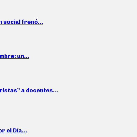
n social frenó…
iembre: un…
roristas” a docentes…
or el Día…