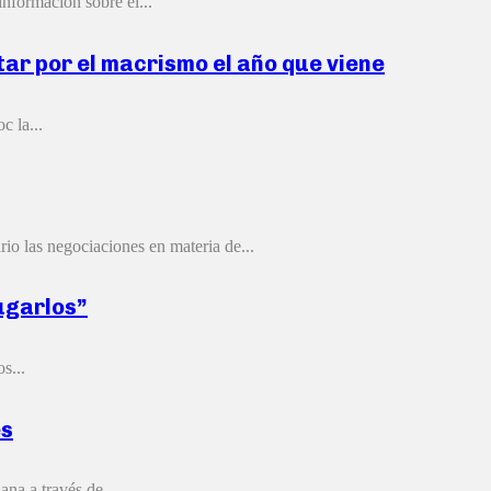
nformación sobre el...
tar por el macrismo el año que viene
c la...
io las negociaciones en materia de...
ugarlos”
s...
es
na a través de...