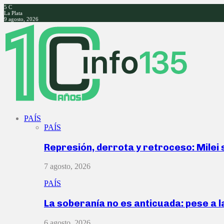
5
C
La Plata
9 agosto, 2026
Facebook
Twitter
Instagram
Youtube
PAÍS
PAÍS
Represión, derrota y retroceso: Milei
7 agosto, 2026
PAÍS
La soberanía no es anticuada: pese a 
6 agosto, 2026