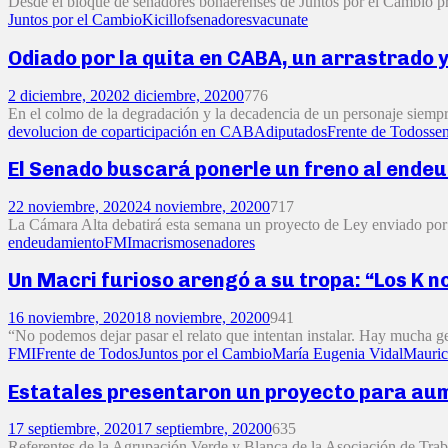
Desde el bloque de senadores bonaerenses de Juntos por el Cambio pre
Juntos por el Cambio
Kicillof
senadores
vacunate
Odiado por la quita en CABA, un arrastrado y
2 diciembre, 2020
2 diciembre, 2020
0
776
En el colmo de la degradación y la decadencia de un personaje siempre s
devolucion de coparticipación en CABA
diputados
Frente de Todos
se
El Senado buscará ponerle un freno al ende
22 noviembre, 2020
24 noviembre, 2020
0
717
La Cámara Alta debatirá esta semana un proyecto de Ley enviado por e
endeudamiento
FMI
macrismo
senadores
Un Macri furioso arengó a su tropa: “Los K 
16 noviembre, 2020
18 noviembre, 2020
0
941
“No podemos dejar pasar el relato que intentan instalar. Hay mucha gen
FMI
Frente de Todos
Juntos por el Cambio
María Eugenia Vidal
Mauric
Estatales presentaron un proyecto para aum
17 septiembre, 2020
17 septiembre, 2020
0
635
Referentes de la Agrupación Verde y Blanca de la Asociación de Trab