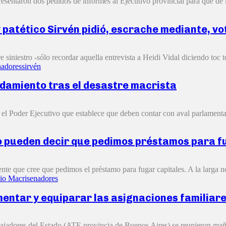
sentaron dos pedidos de informes al Ejecutivo provincial para que dé i
 patético Sirvén pidió, escrache mediante, vo
iniestro -sólo recordar aquella entrevista a Heidi Vidal diciendo toc to
nadores
sirvén
udamiento tras el desastre macrista
l Poder Ejecutivo que establece que deben contar con aval parlamentar
no pueden decir que pedimos préstamos para f
te que cree que pedimos el préstamo para fugar capitales. A la larga no
io Macri
senadores
entar y equiparar las asignaciones familiar
ajadores del Estado (ATE provincia de Buenos Aires) se reunieron maña