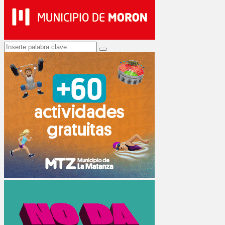
Search
Search
for: