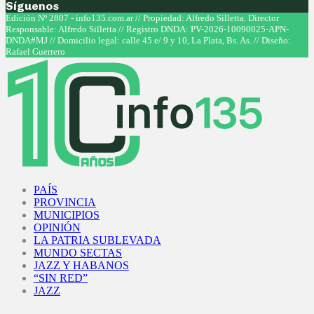
Síguenos
Facebook
Twitter
Instagram
Youtube
Edición Nº 2807 - info135.com.ar // Propiedad: Alfredo Silletta. Director
Responsable: Alfredo Silletta // Registro DNDA: PV-2026-10090025-APN-
DNDA#MJ // Domicilio legal: calle 45 e/ 9 y 10, La Plata, Bs. As. // Diseño:
Rafael Guerrero
Facebook
Twitter
Instagram
Youtube
PAÍS
PROVINCIA
MUNICIPIOS
OPINIÓN
LA PATRIA SUBLEVADA
MUNDO SECTAS
JAZZ Y HABANOS
“SIN RED”
JAZZ