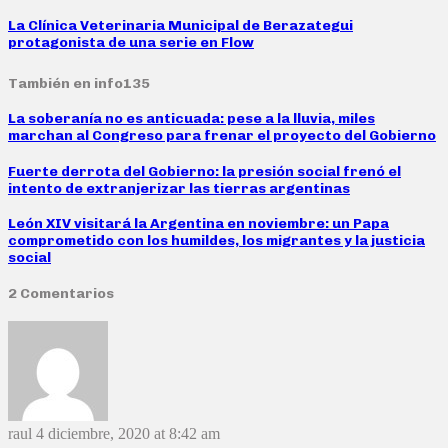
La Clínica Veterinaria Municipal de Berazategui
protagonista de una serie en Flow
También en info135
La soberanía no es anticuada: pese a la lluvia, miles
marchan al Congreso para frenar el proyecto del Gobierno
Fuerte derrota del Gobierno: la presión social frenó el
intento de extranjerizar las tierras argentinas
León XIV visitará la Argentina en noviembre: un Papa
comprometido con los humildes, los migrantes y la justicia
social
2 Comentarios
raul
4 diciembre, 2020 at 8:42 am