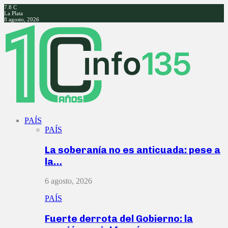
7.8
C
La Plata
8 agosto, 2026
Facebook
Twitter
Instagram
Youtube
PAÍS
PAÍS
La soberanía no es anticuada: pese a
la…
6 agosto, 2026
PAÍS
Fuerte derrota del Gobierno: la