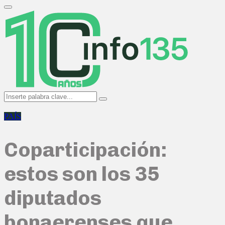
Search
for:
Primary
Menu
Search
Search
for:
PAÍS
Coparticipación:
estos son los 35
diputados
bonaerenses que