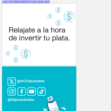
carceles
diputados
expropiación