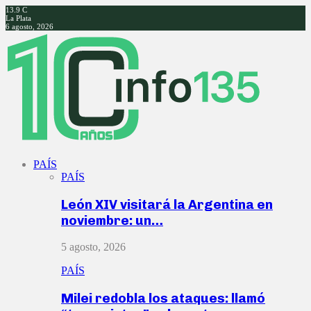
13.9
C
La Plata
6 agosto, 2026
Facebook
Twitter
Instagram
Youtube
PAÍS
PAÍS
León XIV visitará la Argentina en
noviembre: un…
5 agosto, 2026
PAÍS
Milei redobla los ataques: llamó