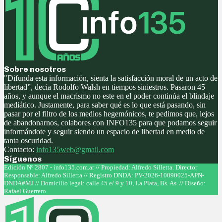
Sobre nosotros
"Difunda esta información, sienta la satisfacción moral de un acto de
libertad”, decía Rodolfo Walsh en tiempos siniestros. Pasaron 45
años, y aunque el macrismo no este en el poder continúa el blindaje
mediático. Justamente, para saber qué es lo que está pasando, sin
pasar por el filtro de los medios hegemónicos, te pedimos que, lejos
de abandonarnos, colabores con INFO135 para que podamos seguir
informándote y seguir siendo un espacio de libertad en medio de
tanta oscuridad.
Contacto:
info135web@gmail.com
Síguenos
Facebook
Twitter
Instagram
Youtube
Edición Nº 2807 - info135.com.ar // Propiedad: Alfredo Silletta. Director
Responsable: Alfredo Silletta // Registro DNDA: PV-2026-10090025-APN-
DNDA#MJ // Domicilio legal: calle 45 e/ 9 y 10, La Plata, Bs. As. // Diseño:
Rafael Guerrero