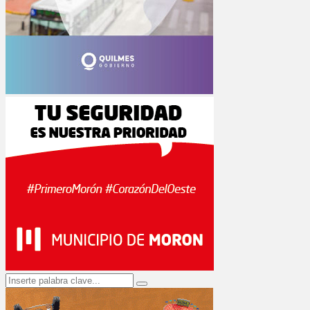
Search
Search
for: