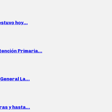
 estuvo hoy…
Atención Primaria…
e General La…
pras y hasta…