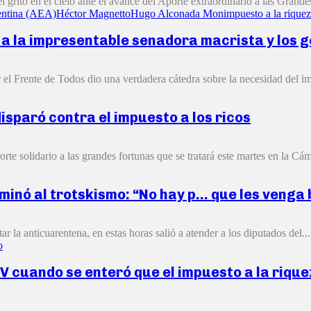
grito en el cielo ante el avance del Aporte extraordinario a las Grandes
entina (AEA)
Héctor Magnetto
Hugo Alconada Mon
impuesto a la rique
 a la impresentable senadora macrista y los 
 el Frente de Todos dio una verdadera cátedra sobre la necesidad del imp
isparó contra el impuesto a los ricos
te solidario a las grandes fortunas que se tratará este martes en la Cá
minó al trotskismo: “No hay p… que les venga 
la anticuarentena, en estas horas salió a atender a los diputados del...
o
V cuando se enteró que el impuesto a la rique