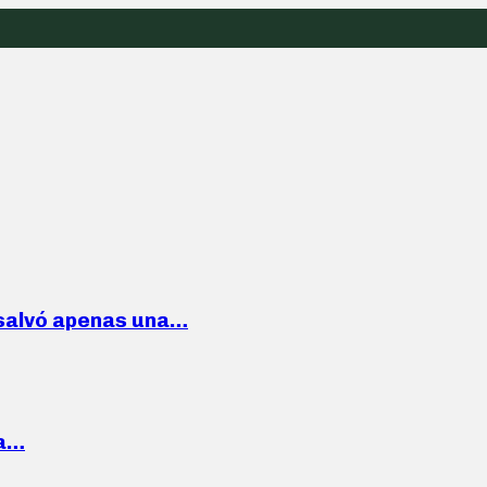
 salvó apenas una…
la…