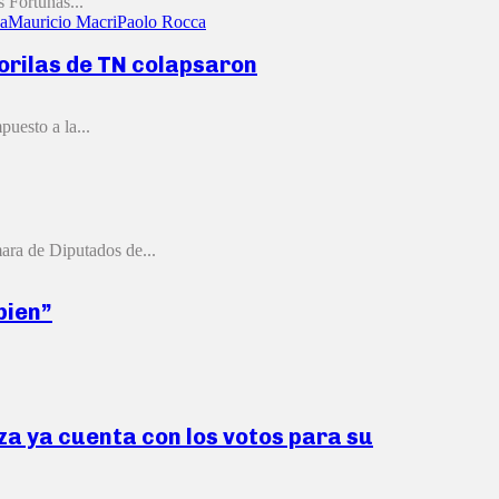
 Fortunas...
za
Mauricio Macri
Paolo Rocca
gorilas de TN colapsaron
uesto a la...
mara de Diputados de...
bien”
za ya cuenta con los votos para su