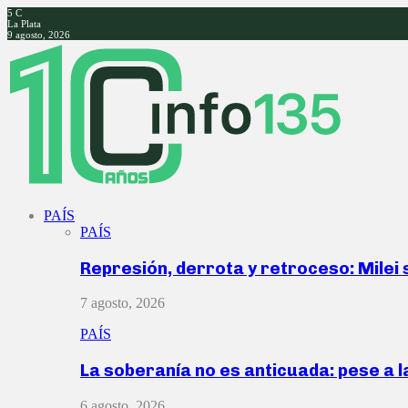
5
C
La Plata
9 agosto, 2026
Facebook
Twitter
Instagram
Youtube
PAÍS
PAÍS
Represión, derrota y retroceso: Milei
7 agosto, 2026
PAÍS
La soberanía no es anticuada: pese a 
6 agosto, 2026