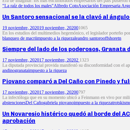
Era de imaginar: los más encumbrados empresarios del país pusieron el 
"La raíz de todos los males"
Alfredo Coto
Asociación Empresaria Arg
Un Santoro sensacional se la clavó al ángulo
19 noviembre, 2020
19 noviembre, 2020
0
1065
En los estudios del multimedios hegemónico, el legislador porteño por
blanqueo de macri
impuesto a la riqueza
leandro santoro
offshore
tn
Siempre del lado de los poderosos, Granata d
17 noviembre, 2020
17 noviembre, 2020
2
1323
La diputada provincial provida manifestó su disconformidad con el apor
andino
granata
impuesto a la riqueza
Piovano comparó a Del Caño con Pinedo y ful
17 noviembre, 2020
17 noviembre, 2020
0
797
La infectóloga que en su momento ubicó a Feinmann en vivo por militar 
abstenciones
Del Caño
gabriela piovano
impuesto a la riqueza
trotskism
Un Novaresio histérico quedó al borde del AC
aprobación