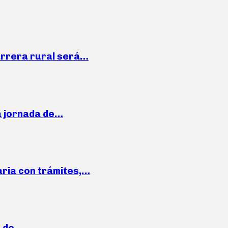
arrera rural será…
a jornada de…
aria con trámites,…
a de…