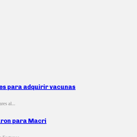
nes para adquirir vacunas
res al...
aron para Macri