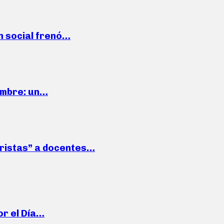
n social frenó…
iembre: un…
roristas” a docentes…
or el Día…