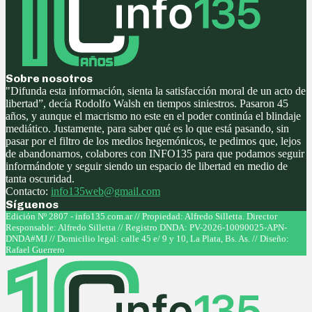
Sobre nosotros
"Difunda esta información, sienta la satisfacción moral de un acto de
libertad”, decía Rodolfo Walsh en tiempos siniestros. Pasaron 45
años, y aunque el macrismo no este en el poder continúa el blindaje
mediático. Justamente, para saber qué es lo que está pasando, sin
pasar por el filtro de los medios hegemónicos, te pedimos que, lejos
de abandonarnos, colabores con INFO135 para que podamos seguir
informándote y seguir siendo un espacio de libertad en medio de
tanta oscuridad.
Contacto:
info135web@gmail.com
Síguenos
Facebook
Twitter
Instagram
Youtube
Edición Nº 2807 - info135.com.ar // Propiedad: Alfredo Silletta. Director
Responsable: Alfredo Silletta // Registro DNDA: PV-2026-10090025-APN-
DNDA#MJ // Domicilio legal: calle 45 e/ 9 y 10, La Plata, Bs. As. // Diseño:
Rafael Guerrero