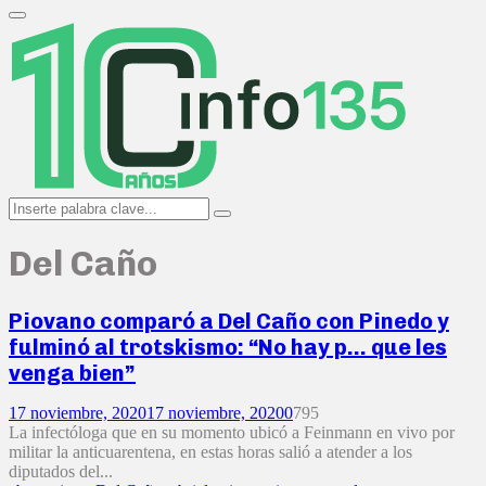
Search
for:
Primary
Menu
Search
Search
for:
Del Caño
Piovano comparó a Del Caño con Pinedo y
fulminó al trotskismo: “No hay p… que les
venga bien”
17 noviembre, 2020
17 noviembre, 2020
0
795
La infectóloga que en su momento ubicó a Feinmann en vivo por
militar la anticuarentena, en estas horas salió a atender a los
diputados del...