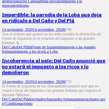
abstenciones
Del Caño
gabriela piovano
impuesto a la
riqueza
trotskismo
Imperdible: la parodia de la Loba que deja
en ridículo a Del Caño y Del Plá
14 noviembre, 2020
14 noviembre, 2020
0
780
Tras el rechazo que generó en las redes sociales la abstención del
Frente de Izquierda en la votación del impuesto a las grandes
fortunas, la...
Del Caño
Del Plá
fit
Frente de Izquierda
impuesto a las grandes
fortunas
impuesto a los ricos
La Loba
Incoherencia al palo: Del Caño anunció que
no votará el impuesto a los ricos y lo
demolieron
14 noviembre, 2020
14 noviembre, 2020
0
733
El Frente de Izquierda de los Trabajadores anunció ayer que no
votará a favor del impuesto a las grandes fortunas que impulsa el
diputado Máximo...
Del Caño
Del Plá
derecha
drecha
grandes fortunas
impuesto
Juntos por
el Cambio
macrismo