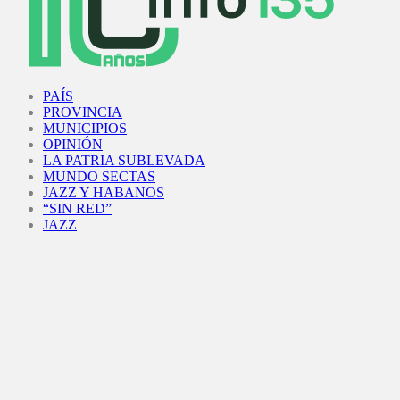
Facebook
Twitter
Instagram
Youtube
PAÍS
PROVINCIA
MUNICIPIOS
OPINIÓN
LA PATRIA SUBLEVADA
MUNDO SECTAS
JAZZ Y HABANOS
“SIN RED”
JAZZ