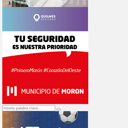
Search
Search
for: