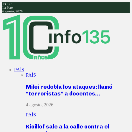
13.8
C
La Plata
6 agosto, 2026
Facebook
Twitter
Instagram
Youtube
PAÍS
PAÍS
Milei redobla los ataques: llamó
“terroristas” a docentes…
4 agosto, 2026
PAÍS
Kicillof sale a la calle contra el