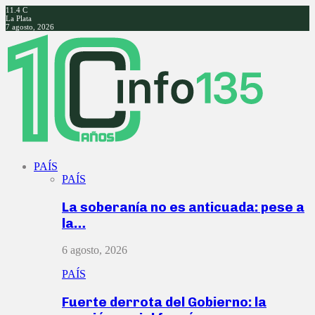
11.4
C
La Plata
7 agosto, 2026
Facebook
Twitter
Instagram
Youtube
PAÍS
PAÍS
La soberanía no es anticuada: pese a
la…
6 agosto, 2026
PAÍS
Fuerte derrota del Gobierno: la