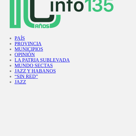
Facebook
Twitter
Instagram
Youtube
PAÍS
PROVINCIA
MUNICIPIOS
OPINIÓN
LA PATRIA SUBLEVADA
MUNDO SECTAS
JAZZ Y HABANOS
“SIN RED”
JAZZ