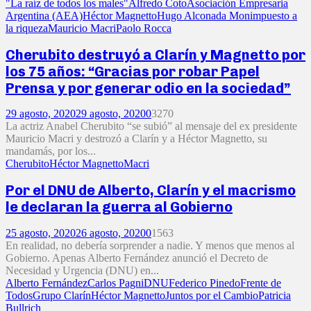
"La raíz de todos los males"
Alfredo Coto
Asociación Empresaria
Argentina (AEA)
Héctor Magnetto
Hugo Alconada Mon
impuesto a
la riqueza
Mauricio Macri
Paolo Rocca
Cherubito destruyó a Clarín y Magnetto por
los 75 años: “Gracias por robar Papel
Prensa y por generar odio en la sociedad”
29 agosto, 2020
29 agosto, 2020
0
3270
La actriz Anabel Cherubito “se subió” al mensaje del ex presidente
Mauricio Macri y destrozó a Clarín y a Héctor Magnetto, su
mandamás, por los...
Cherubito
Héctor Magnetto
Macri
Por el DNU de Alberto, Clarín y el macrismo
le declaran la guerra al Gobierno
25 agosto, 2020
26 agosto, 2020
0
1563
En realidad, no debería sorprender a nadie. Y menos que menos al
Gobierno. Apenas Alberto Fernández anunció el Decreto de
Necesidad y Urgencia (DNU) en...
Alberto Fernández
Carlos Pagni
DNU
Federico Pinedo
Frente de
Todos
Grupo Clarín
Héctor Magnetto
Juntos por el Cambio
Patricia
Bullrich