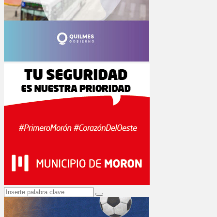
Search
Search
for: