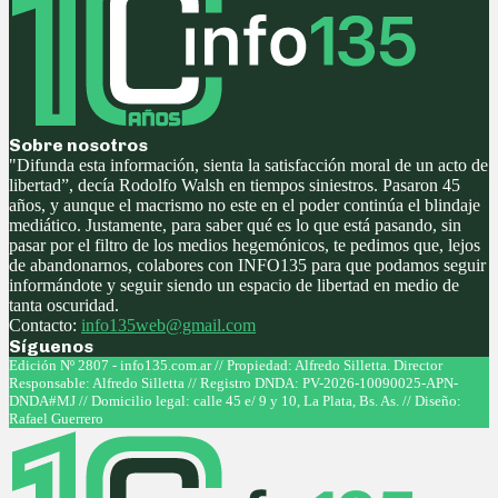
Sobre nosotros
"Difunda esta información, sienta la satisfacción moral de un acto de
libertad”, decía Rodolfo Walsh en tiempos siniestros. Pasaron 45
años, y aunque el macrismo no este en el poder continúa el blindaje
mediático. Justamente, para saber qué es lo que está pasando, sin
pasar por el filtro de los medios hegemónicos, te pedimos que, lejos
de abandonarnos, colabores con INFO135 para que podamos seguir
informándote y seguir siendo un espacio de libertad en medio de
tanta oscuridad.
Contacto:
info135web@gmail.com
Síguenos
Facebook
Twitter
Instagram
Youtube
Edición Nº 2807 - info135.com.ar // Propiedad: Alfredo Silletta. Director
Responsable: Alfredo Silletta // Registro DNDA: PV-2026-10090025-APN-
DNDA#MJ // Domicilio legal: calle 45 e/ 9 y 10, La Plata, Bs. As. // Diseño:
Rafael Guerrero