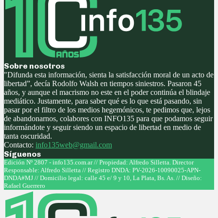
Sobre nosotros
"Difunda esta información, sienta la satisfacción moral de un acto de
libertad”, decía Rodolfo Walsh en tiempos siniestros. Pasaron 45
años, y aunque el macrismo no este en el poder continúa el blindaje
mediático. Justamente, para saber qué es lo que está pasando, sin
pasar por el filtro de los medios hegemónicos, te pedimos que, lejos
de abandonarnos, colabores con INFO135 para que podamos seguir
informándote y seguir siendo un espacio de libertad en medio de
tanta oscuridad.
Contacto:
info135web@gmail.com
Síguenos
Facebook
Twitter
Instagram
Youtube
Edición Nº 2807 - info135.com.ar // Propiedad: Alfredo Silletta. Director
Responsable: Alfredo Silletta // Registro DNDA: PV-2026-10090025-APN-
DNDA#MJ // Domicilio legal: calle 45 e/ 9 y 10, La Plata, Bs. As. // Diseño:
Rafael Guerrero