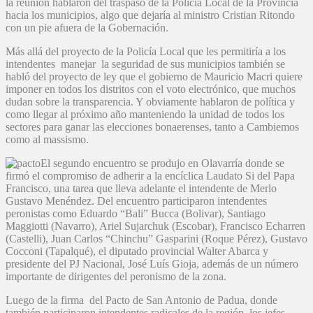
la reunión hablaron del traspaso de la Policía Local de la Provincia
hacia los municipios, algo que dejaría al ministro Cristian Ritondo
con un pie afuera de la Gobernación.
Más allá del proyecto de la Policía Local que les permitiría a los
intendentes manejar la seguridad de sus municipios también se
habló del proyecto de ley que el gobierno de Mauricio Macri quiere
imponer en todos los distritos con el voto electrónico, que muchos
dudan sobre la transparencia. Y obviamente hablaron de política y
como llegar al próximo año manteniendo la unidad de todos los
sectores para ganar las elecciones bonaerenses, tanto a Cambiemos
como al massismo.
El segundo encuentro se produjo en Olavarría donde se
firmó el compromiso de adherir a la encíclica Laudato Si del Papa
Francisco, una tarea que lleva adelante el intendente de Merlo
Gustavo Menéndez. Del encuentro participaron intendentes
peronistas como Eduardo “Bali” Bucca (Bolivar), Santiago
Maggiotti (Navarro), Ariel Sujarchuk (Escobar), Francisco Echarren
(Castelli), Juan Carlos “Chinchu” Gasparini (Roque Pérez), Gustavo
Cocconi (Tapalqué), el diputado provincial Walter Abarca y
presidente del PJ Nacional, José Luís Gioja, además de un número
importante de dirigentes del peronismo de la zona.
Luego de la firma del Pacto de San Antonio de Padua, donde
también participaron intendentes radicales de la región, los jefes