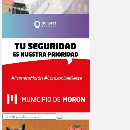
Search
Search
for: