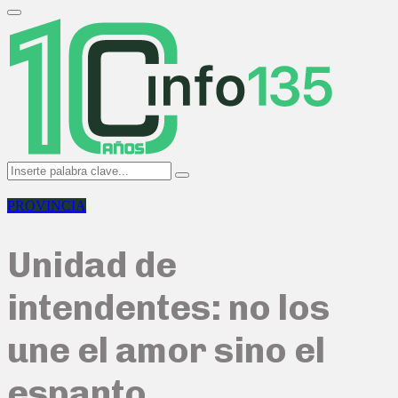
Search
for:
Primary
Menu
Search
Search
for:
PROVINCIA
Unidad de
intendentes: no los
une el amor sino el
espanto