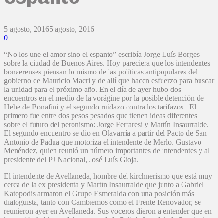
5 agosto, 2016
5 agosto, 2016
0
“No los une el amor sino el espanto” escribía Jorge Luís Borges
sobre la ciudad de Buenos Aires. Hoy pareciera que los intendentes
bonaerenses piensan lo mismo de las políticas antipopulares del
gobierno de Mauricio Macri y de allí que hacen esfuerzo para buscar
la unidad para el próximo año. En el día de ayer hubo dos
encuentros en el medio de la vorágine por la posible detención de
Hebe de Bonafini y el segundo ruidazo contra los tarifazos. El
primero fue entre dos pesos pesados que tienen ideas diferentes
sobre el futuro del peronismo: Jorge Ferraresi y Martín Insaurralde.
El segundo encuentro se dio en Olavarría a partir del Pacto de San
Antonio de Padua que motoriza el intendente de Merlo, Gustavo
Menéndez, quien reunió un número importantes de intendentes y al
presidente del PJ Nacional, José Luís Gioja.
El intendente de Avellaneda, hombre del kirchnerismo que está muy
cerca de la ex presidenta y Martín Insaurralde que junto a Gabriel
Katopodis armaron el Grupo Esmeralda con una posición más
dialoguista, tanto con Cambiemos como el Frente Renovador, se
reunieron ayer en Avellaneda. Sus voceros dieron a entender que en