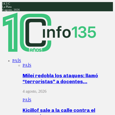
14.3
C
La Plata
6 agosto, 2026
Facebook
Twitter
Instagram
Youtube
PAÍS
PAÍS
Milei redobla los ataques: llamó
“terroristas” a docentes…
4 agosto, 2026
PAÍS
Kicillof sale a la calle contra el