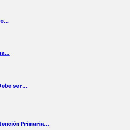
cto…
 un…
“Debe ser…
Atención Primaria…