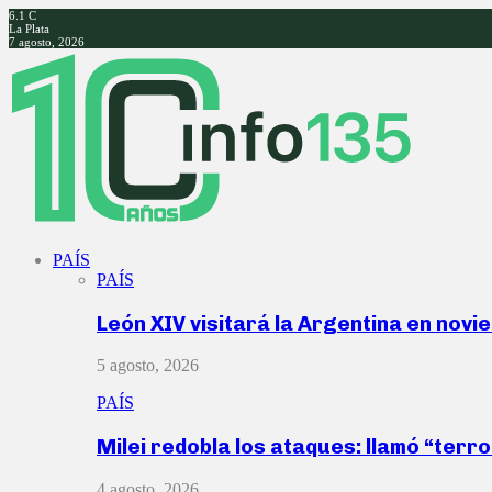
6.1
C
La Plata
7 agosto, 2026
Facebook
Twitter
Instagram
Youtube
PAÍS
PAÍS
León XIV visitará la Argentina en nov
5 agosto, 2026
PAÍS
Milei redobla los ataques: llamó “ter
4 agosto, 2026