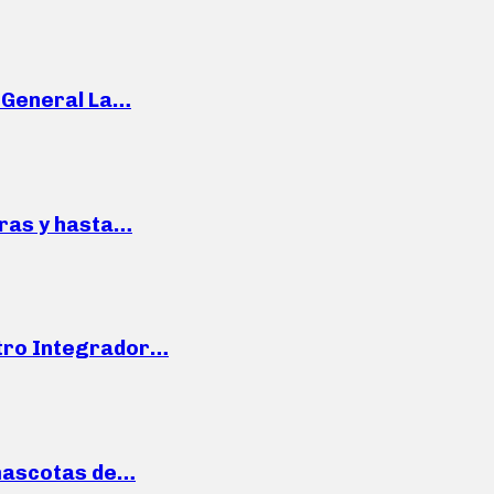
e General La…
pras y hasta…
ntro Integrador…
mascotas de…