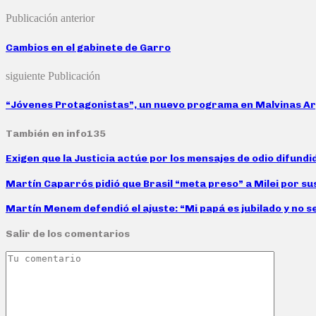
Publicación anterior
Cambios en el gabinete de Garro
siguiente Publicación
“Jóvenes Protagonistas”, un nuevo programa en Malvinas A
También en info135
Exigen que la Justicia actúe por los mensajes de odio difund
Martín Caparrós pidió que Brasil “meta preso” a Milei por su
Martín Menem defendió el ajuste: “Mi papá es jubilado y no s
Salir de los comentarios