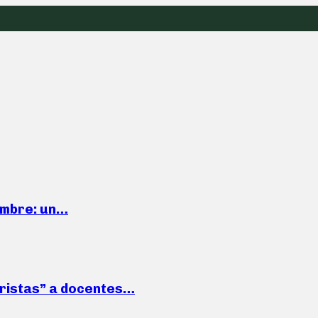
iembre: un…
roristas” a docentes…