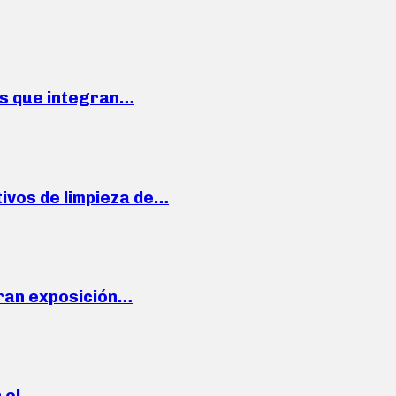
ses que integran…
ivos de limpieza de…
ran exposición…
n el…