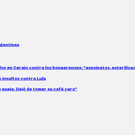
rgentinas
idos en Carajo contra los bonaerenses: “asesinatos, esteriliz
s insultos contra Lula
e queja. Dejó de tomar su café caro”