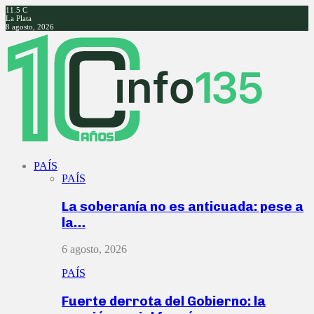
11.5
C
La Plata
8 agosto, 2026
Facebook
Twitter
Instagram
Youtube
PAÍS
PAÍS
La soberanía no es anticuada: pese a
la…
6 agosto, 2026
PAÍS
Fuerte derrota del Gobierno: la