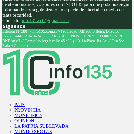
de abandonarnos, colabores con INFO135 para que podamos seguir
informándote y seguir siendo un espacio de libertad en medio de
tanta oscuridad.
Contacto:
info135web@gmail.com
Síguenos
Facebook
Twitter
Instagram
Youtube
Edición Nº 2807 - info135.com.ar // Propiedad: Alfredo Silletta. Director
Responsable: Alfredo Silletta // Registro DNDA: PV-2026-10090025-APN-
DNDA#MJ // Domicilio legal: calle 45 e/ 9 y 10, La Plata, Bs. As. // Diseño:
Rafael Guerrero
Facebook
Twitter
Instagram
Youtube
PAÍS
PROVINCIA
MUNICIPIOS
OPINIÓN
LA PATRIA SUBLEVADA
MUNDO SECTAS