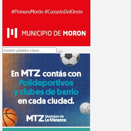
Search
Search
for: