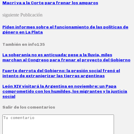
Macri va a la Corte para frenar los amparos
siguiente Publicación
Piden informes sobre el funcionamiento de las políticas de
género en La Plata
También en info135
La soberanía no es anticuada: pese a la lluvia, miles
marchan al Congreso para frenar el proyecto del Gobierno
Fuerte derrota del Gobierno: la presión social frenó el
intento de extranjerizar las tierras argentinas
León XIV visitará la Argentina en noviembre: un Papa
comprometido con los humildes, los migrantes y la justicia
social
Salir de los comentarios