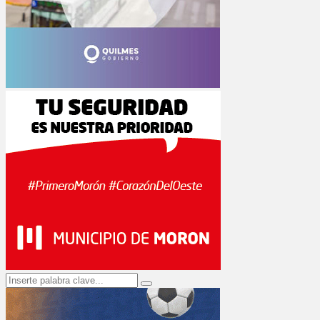
Search
Search
for: