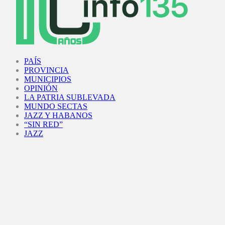
Facebook
Twitter
Instagram
Youtube
PAÍS
PROVINCIA
MUNICIPIOS
OPINIÓN
LA PATRIA SUBLEVADA
MUNDO SECTAS
JAZZ Y HABANOS
“SIN RED”
JAZZ