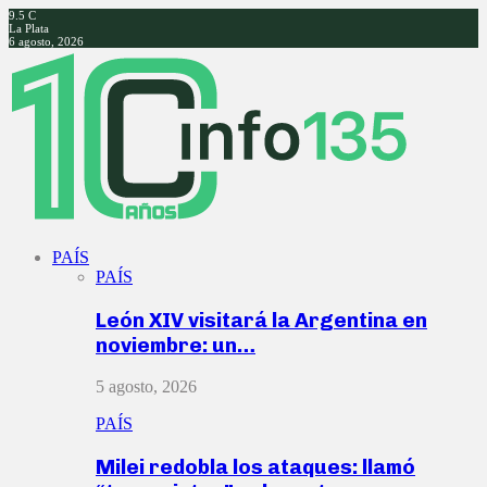
9.5
C
La Plata
6 agosto, 2026
Facebook
Twitter
Instagram
Youtube
PAÍS
PAÍS
León XIV visitará la Argentina en
noviembre: un…
5 agosto, 2026
PAÍS
Milei redobla los ataques: llamó