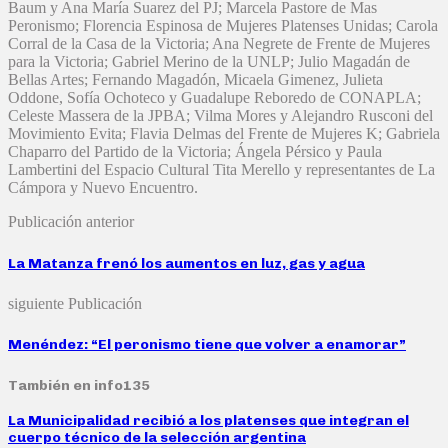
Baum y Ana María Suarez del PJ; Marcela Pastore de Mas
Peronismo; Florencia Espinosa de Mujeres Platenses Unidas; Carola
Corral de la Casa de la Victoria; Ana Negrete de Frente de Mujeres
para la Victoria; Gabriel Merino de la UNLP; Julio Magadán de
Bellas Artes; Fernando Magadón, Micaela Gimenez, Julieta
Oddone, Sofía Ochoteco y Guadalupe Reboredo de CONAPLA;
Celeste Massera de la JPBA; Vilma Mores y Alejandro Rusconi del
Movimiento Evita; Flavia Delmas del Frente de Mujeres K; Gabriela
Chaparro del Partido de la Victoria; Ángela Pérsico y Paula
Lambertini del Espacio Cultural Tita Merello y representantes de La
Cámpora y Nuevo Encuentro.
Publicación anterior
La Matanza frenó los aumentos en luz, gas y agua
siguiente Publicación
Menéndez: “El peronismo tiene que volver a enamorar”
También en info135
La Municipalidad recibió a los platenses que integran el
cuerpo técnico de la selección argentina