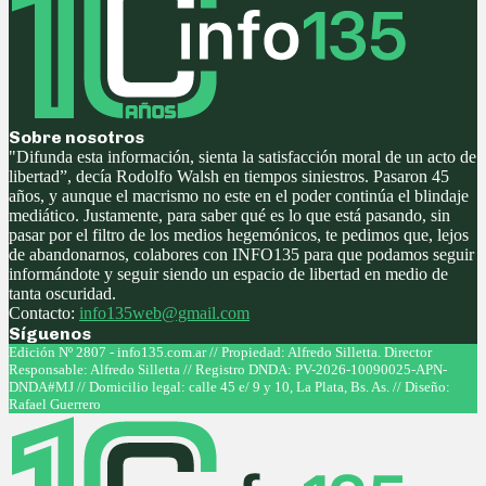
Sobre nosotros
"Difunda esta información, sienta la satisfacción moral de un acto de
libertad”, decía Rodolfo Walsh en tiempos siniestros. Pasaron 45
años, y aunque el macrismo no este en el poder continúa el blindaje
mediático. Justamente, para saber qué es lo que está pasando, sin
pasar por el filtro de los medios hegemónicos, te pedimos que, lejos
de abandonarnos, colabores con INFO135 para que podamos seguir
informándote y seguir siendo un espacio de libertad en medio de
tanta oscuridad.
Contacto:
info135web@gmail.com
Síguenos
Facebook
Twitter
Instagram
Youtube
Edición Nº 2807 - info135.com.ar // Propiedad: Alfredo Silletta. Director
Responsable: Alfredo Silletta // Registro DNDA: PV-2026-10090025-APN-
DNDA#MJ // Domicilio legal: calle 45 e/ 9 y 10, La Plata, Bs. As. // Diseño:
Rafael Guerrero