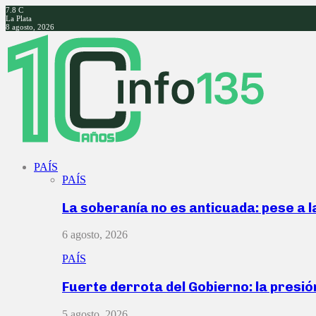
7.8
C
La Plata
8 agosto, 2026
Facebook
Twitter
Instagram
Youtube
PAÍS
PAÍS
La soberanía no es anticuada: pese a 
6 agosto, 2026
PAÍS
Fuerte derrota del Gobierno: la presió
5 agosto, 2026