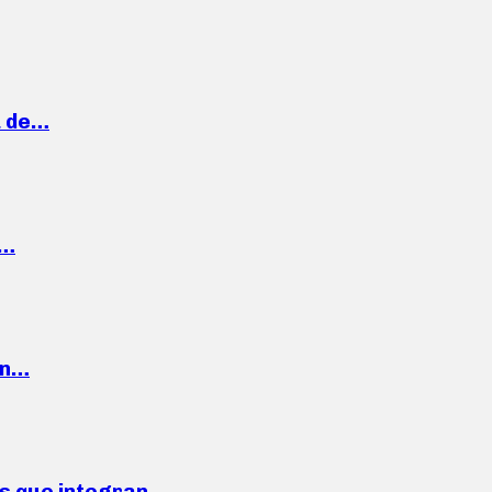
a de…
,…
ón…
ses que integran…