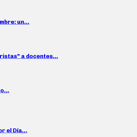
iembre: un…
roristas” a docentes…
cto…
or el Día…