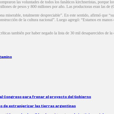
ompraron las voluntades de todos los fanáticos kirchneristas, porque l
 millones de pesos y 800 millones por año. Las productoras eran las de (
ona miserable, totalmente despreciable”. En este sentido, afirmó que “s
 construcción de la cultura nacional”. Luego agregó: “Estamos en manos 
ríticas también por haber negado la lista de 30 mil desaparecidos de la 
rgamino
n al Congreso para frenar el proyecto del Gobierno
to de extranjerizar las tierras argentinas