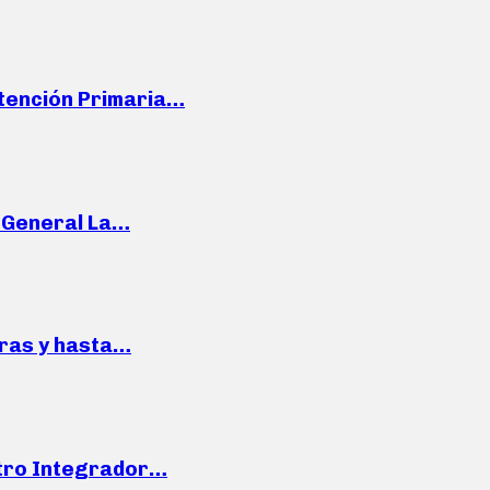
Atención Primaria…
e General La…
pras y hasta…
ntro Integrador…