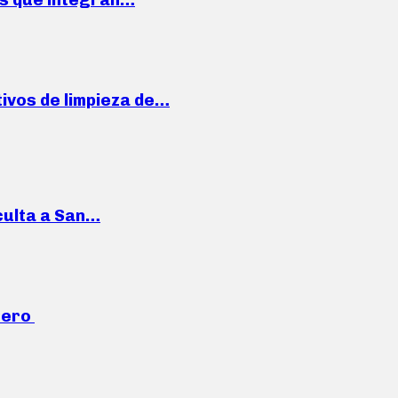
ivos de limpieza de…
culta a San…
mero