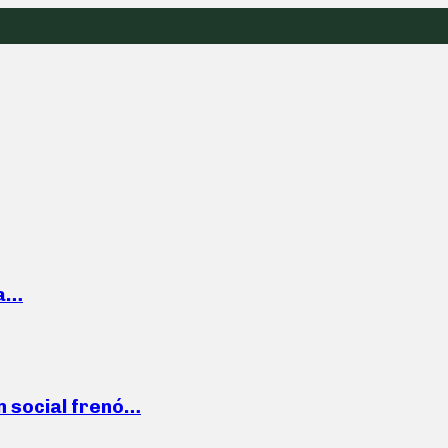
la…
n social frenó…