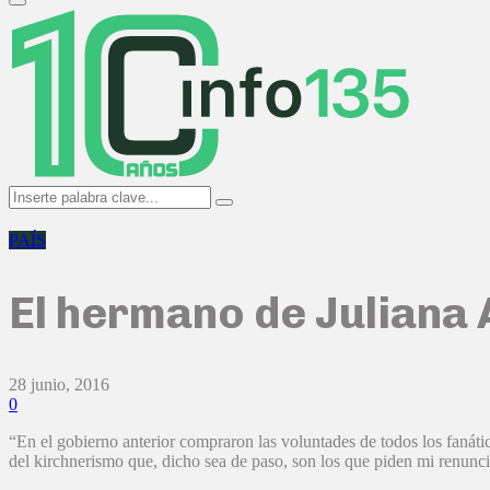
Primary
Menu
Search
Search
for:
PAÍS
El hermano de Juliana 
28 junio, 2016
0
“En el gobierno anterior compraron las voluntades de todos los faná
del kirchnerismo que, dicho sea de paso, son los que piden mi renuncia