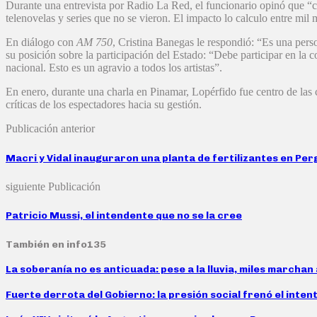
Durante una entrevista por Radio La Red, el funcionario opinó que “c
telenovelas y series que no se vieron. El impacto lo calculo entre mil
En diálogo con
AM 750
, Cristina Banegas le respondió: “Es una pers
su posición sobre la participación del Estado: “Debe participar en la
nacional. Esto es un agravio a todos los artistas”.
En enero, durante una charla en Pinamar, Lopérfido fue centro de las c
críticas de los espectadores hacia su gestión.
Publicación anterior
Macri y Vidal inauguraron una planta de fertilizantes en Pe
siguiente Publicación
Patricio Mussi, el intendente que no se la cree
También en info135
La soberanía no es anticuada: pese a la lluvia, miles marcha
Fuerte derrota del Gobierno: la presión social frenó el inten