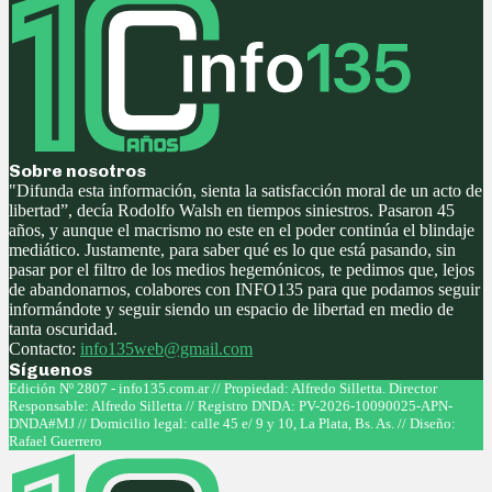
Sobre nosotros
"Difunda esta información, sienta la satisfacción moral de un acto de
libertad”, decía Rodolfo Walsh en tiempos siniestros. Pasaron 45
años, y aunque el macrismo no este en el poder continúa el blindaje
mediático. Justamente, para saber qué es lo que está pasando, sin
pasar por el filtro de los medios hegemónicos, te pedimos que, lejos
de abandonarnos, colabores con INFO135 para que podamos seguir
informándote y seguir siendo un espacio de libertad en medio de
tanta oscuridad.
Contacto:
info135web@gmail.com
Síguenos
Facebook
Twitter
Instagram
Youtube
Edición Nº 2807 - info135.com.ar // Propiedad: Alfredo Silletta. Director
Responsable: Alfredo Silletta // Registro DNDA: PV-2026-10090025-APN-
DNDA#MJ // Domicilio legal: calle 45 e/ 9 y 10, La Plata, Bs. As. // Diseño:
Rafael Guerrero