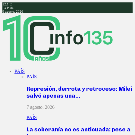
12.1
C
La Plata
8 agosto, 2026
Facebook
Twitter
Instagram
Youtube
PAÍS
PAÍS
Represión, derrota y retroceso: Milei
salvó apenas una…
7 agosto, 2026
PAÍS
La soberanía no es anticuada: pese a