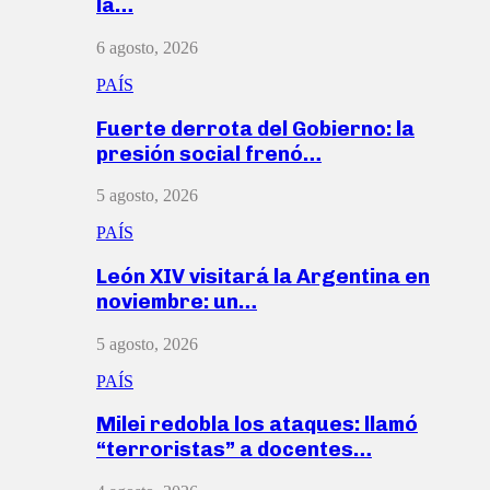
la…
6 agosto, 2026
PAÍS
Fuerte derrota del Gobierno: la
presión social frenó…
5 agosto, 2026
PAÍS
León XIV visitará la Argentina en
noviembre: un…
5 agosto, 2026
PAÍS
Milei redobla los ataques: llamó
“terroristas” a docentes…