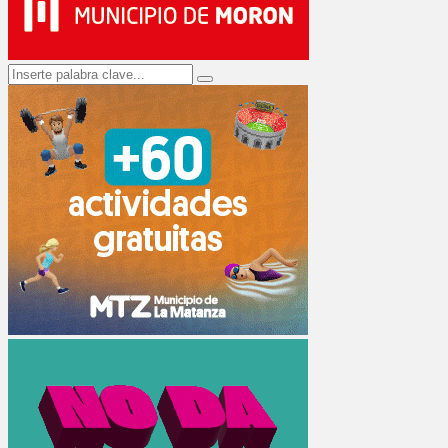
Search
Search
for: