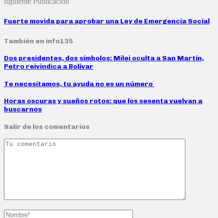
siguiente Publicación
Fuerte movida para aprobar una Ley de Emergencia Social
También en info135
Dos presidentes, dos símbolos: Milei oculta a San Martín,
Petro reivindica a Bolívar
Te necesitamos, tu ayuda no es un número
Horas oscuras y sueños rotos: que los sesenta vuelvan a
buscarnos
Salir de los comentarios