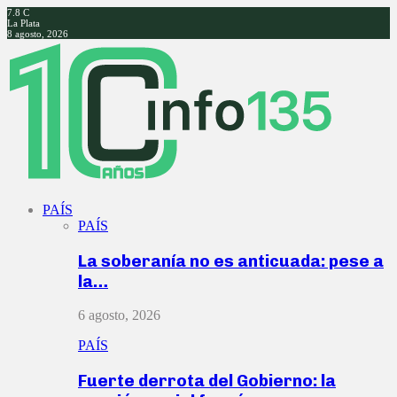
7.8
C
La Plata
8 agosto, 2026
Facebook
Twitter
Instagram
Youtube
PAÍS
PAÍS
La soberanía no es anticuada: pese a
la…
6 agosto, 2026
PAÍS
Fuerte derrota del Gobierno: la