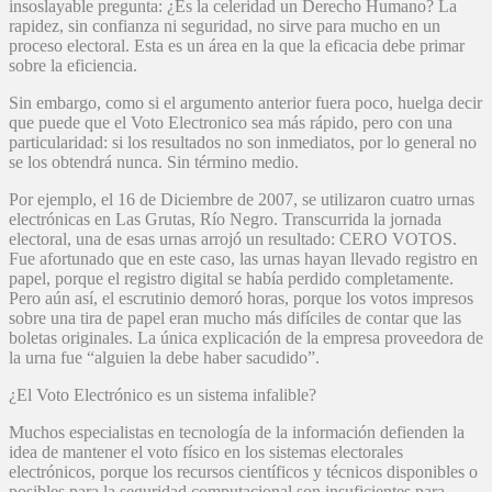
insoslayable pregunta: ¿Es la celeridad un Derecho Humano? La
rapidez, sin confianza ni seguridad, no sirve para mucho en un
proceso electoral. Esta es un área en la que la eficacia debe primar
sobre la eficiencia.
Sin embargo, como si el argumento anterior fuera poco, huelga decir
que puede que el Voto Electronico sea más rápido, pero con una
particularidad: si los resultados no son inmediatos, por lo general no
se los obtendrá nunca. Sin término medio.
Por ejemplo, el 16 de Diciembre de 2007, se utilizaron cuatro urnas
electrónicas en Las Grutas, Río Negro. Transcurrida la jornada
electoral, una de esas urnas arrojó un resultado: CERO VOTOS.
Fue afortunado que en este caso, las urnas hayan llevado registro en
papel, porque el registro digital se había perdido completamente.
Pero aún así, el escrutinio demoró horas, porque los votos impresos
sobre una tira de papel eran mucho más difíciles de contar que las
boletas originales. La única explicación de la empresa proveedora de
la urna fue “alguien la debe haber sacudido”.
¿El Voto Electrónico es un sistema infalible?
Muchos especialistas en tecnología de la información defienden la
idea de mantener el voto físico en los sistemas electorales
electrónicos, porque los recursos científicos y técnicos disponibles o
posibles para la seguridad computacional son insuficientes para