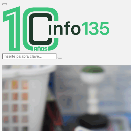
Search
for:
Primary
Menu
Search
Search
for: