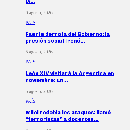
la…
6 agosto, 2026
PAÍS
Fuerte derrota del Gobierno: la
presión social frenó…
5 agosto, 2026
PAÍS
León XIV visitará la Argentina en
noviembre: un…
5 agosto, 2026
PAÍS
Milei redobla los ataques: llamó
“terroristas” a docentes…