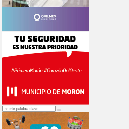
Search
Search
for: