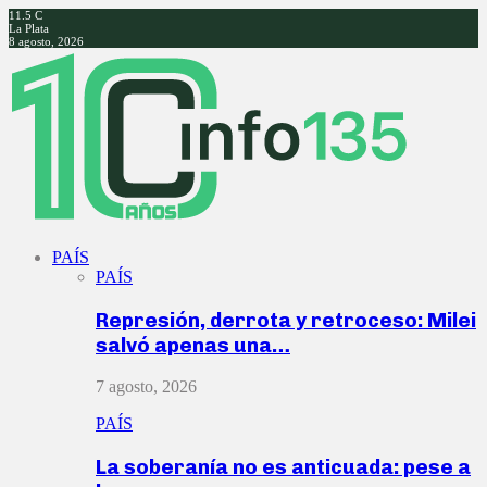
11.5
C
La Plata
8 agosto, 2026
Facebook
Twitter
Instagram
Youtube
PAÍS
PAÍS
Represión, derrota y retroceso: Milei
salvó apenas una…
7 agosto, 2026
PAÍS
La soberanía no es anticuada: pese a