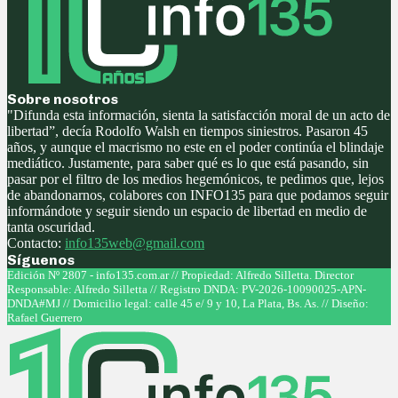
Sobre nosotros
"Difunda esta información, sienta la satisfacción moral de un acto de
libertad”, decía Rodolfo Walsh en tiempos siniestros. Pasaron 45
años, y aunque el macrismo no este en el poder continúa el blindaje
mediático. Justamente, para saber qué es lo que está pasando, sin
pasar por el filtro de los medios hegemónicos, te pedimos que, lejos
de abandonarnos, colabores con INFO135 para que podamos seguir
informándote y seguir siendo un espacio de libertad en medio de
tanta oscuridad.
Contacto:
info135web@gmail.com
Síguenos
Facebook
Twitter
Instagram
Youtube
Edición Nº 2807 - info135.com.ar // Propiedad: Alfredo Silletta. Director
Responsable: Alfredo Silletta // Registro DNDA: PV-2026-10090025-APN-
DNDA#MJ // Domicilio legal: calle 45 e/ 9 y 10, La Plata, Bs. As. // Diseño:
Rafael Guerrero