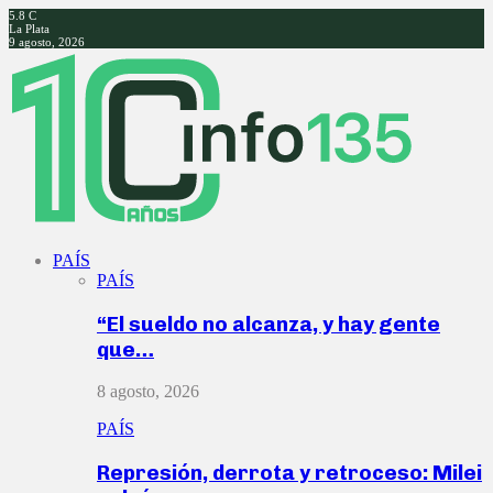
5.8
C
La Plata
9 agosto, 2026
Facebook
Twitter
Instagram
Youtube
PAÍS
PAÍS
“El sueldo no alcanza, y hay gente
que…
8 agosto, 2026
PAÍS
Represión, derrota y retroceso: Milei