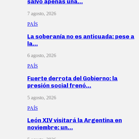
salvó apenas una…
7 agosto, 2026
PAÍS
La soberanía no es anticuada: pese a
la…
6 agosto, 2026
PAÍS
Fuerte derrota del Gobierno: la
presión social frenó…
5 agosto, 2026
PAÍS
León XIV visitará la Argentina en
noviembre: un…