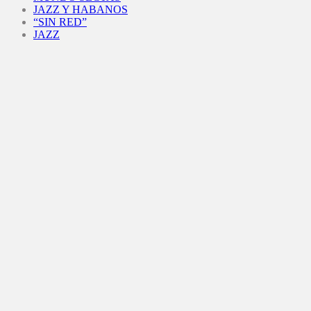
JAZZ Y HABANOS
“SIN RED”
JAZZ