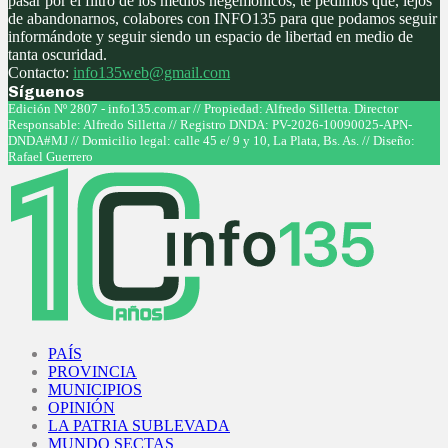
pasar por el filtro de los medios hegemónicos, te pedimos que, lejos
de abandonarnos, colabores con INFO135 para que podamos seguir
informándote y seguir siendo un espacio de libertad en medio de
tanta oscuridad.
Contacto:
info135web@gmail.com
Síguenos
Facebook
Twitter
Instagram
Youtube
Edición Nº 2807 - info135.com.ar // Propiedad: Alfredo Silletta. Director
Responsable: Alfredo Silletta // Registro DNDA: PV-2026-10090025-APN-
DNDA#MJ // Domicilio legal: calle 45 e/ 9 y 10, La Plata, Bs. As. // Diseño:
Rafael Guerrero
Facebook
Twitter
Instagram
Youtube
PAÍS
PROVINCIA
MUNICIPIOS
OPINIÓN
LA PATRIA SUBLEVADA
MUNDO SECTAS