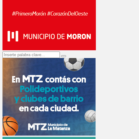
Search
Search
for: