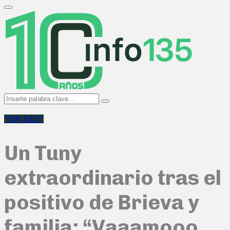
Search
for:
Primary
Menu
Search
Search
for:
"SIN RED"
Un Tuny
extraordinario tras el
positivo de Brieva y
familia: “Vaaamooo