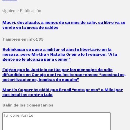
siguiente Publicación
Macri, devaluado: a menos de un mes de salir, su libro ya se
vende en la mesa de saldos
También en info135
Sehinkman se puso a militar el ajuste libertario en la
mesaza, pero Mirtha y Natalia Oreiro lo frenaron: “A la
gente no le alcanza para comer”
Exigen que la Justicia actúe por los mensajes de odio
difundidos en Carajo contra los bonaerenses: “asesinatos,
esterilizaciones, bombas de napalm”
Martín Caparrós pidió que Brasil “meta preso” a Milei por
sus insultos contra Lula
Salir de los comentarios