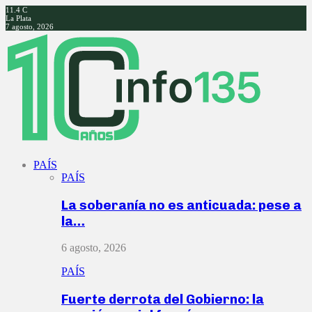
11.4
C
La Plata
7 agosto, 2026
Facebook
Twitter
Instagram
Youtube
PAÍS
PAÍS
La soberanía no es anticuada: pese a
la…
6 agosto, 2026
PAÍS
Fuerte derrota del Gobierno: la