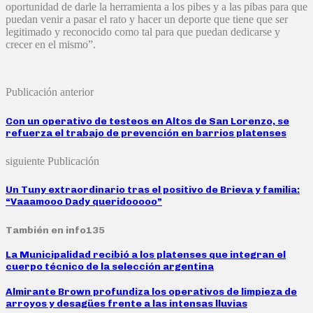
oportunidad de darle la herramienta a los pibes y a las pibas para que
puedan venir a pasar el rato y hacer un deporte que tiene que ser
legitimado y reconocido como tal para que puedan dedicarse y
crecer en el mismo”.
Publicación anterior
Con un operativo de testeos en Altos de San Lorenzo, se
refuerza el trabajo de prevención en barrios platenses
siguiente Publicación
Un Tuny extraordinario tras el positivo de Brieva y familia:
“Vaaamooo Dady queridooooo”
También en info135
La Municipalidad recibió a los platenses que integran el
cuerpo técnico de la selección argentina
Almirante Brown profundiza los operativos de limpieza de
arroyos y desagües frente a las intensas lluvias