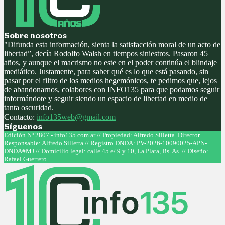
Sobre nosotros
"Difunda esta información, sienta la satisfacción moral de un acto de
libertad”, decía Rodolfo Walsh en tiempos siniestros. Pasaron 45
años, y aunque el macrismo no este en el poder continúa el blindaje
mediático. Justamente, para saber qué es lo que está pasando, sin
pasar por el filtro de los medios hegemónicos, te pedimos que, lejos
de abandonarnos, colabores con INFO135 para que podamos seguir
informándote y seguir siendo un espacio de libertad en medio de
tanta oscuridad.
Contacto:
info135web@gmail.com
Síguenos
Facebook
Twitter
Instagram
Youtube
Edición Nº 2807 - info135.com.ar // Propiedad: Alfredo Silletta. Director
Responsable: Alfredo Silletta // Registro DNDA: PV-2026-10090025-APN-
DNDA#MJ // Domicilio legal: calle 45 e/ 9 y 10, La Plata, Bs. As. // Diseño:
Rafael Guerrero