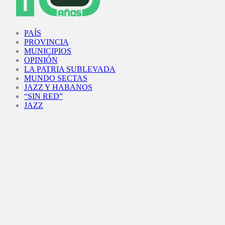
Facebook
Twitter
Instagram
Youtube
PAÍS
PROVINCIA
MUNICIPIOS
OPINIÓN
LA PATRIA SUBLEVADA
MUNDO SECTAS
JAZZ Y HABANOS
“SIN RED”
JAZZ