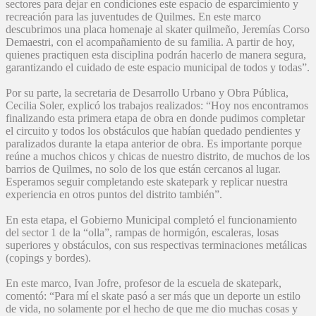
sectores para dejar en condiciones este espacio de esparcimiento y
recreación para las juventudes de Quilmes. En este marco
descubrimos una placa homenaje al skater quilmeño, Jeremías Corso
Demaestri, con el acompañamiento de su familia. A partir de hoy,
quienes practiquen esta disciplina podrán hacerlo de manera segura,
garantizando el cuidado de este espacio municipal de todos y todas”.
Por su parte, la secretaria de Desarrollo Urbano y Obra Pública,
Cecilia Soler, explicó los trabajos realizados: “Hoy nos encontramos
finalizando esta primera etapa de obra en donde pudimos completar
el circuito y todos los obstáculos que habían quedado pendientes y
paralizados durante la etapa anterior de obra. Es importante porque
reúne a muchos chicos y chicas de nuestro distrito, de muchos de los
barrios de Quilmes, no solo de los que están cercanos al lugar.
Esperamos seguir completando este skatepark y replicar nuestra
experiencia en otros puntos del distrito también”.
En esta etapa, el Gobierno Municipal completó el funcionamiento
del sector 1 de la “olla”, rampas de hormigón, escaleras, losas
superiores y obstáculos, con sus respectivas terminaciones metálicas
(copings y bordes).
En este marco, Ivan Jofre, profesor de la escuela de skatepark,
comentó: “Para mí el skate pasó a ser más que un deporte un estilo
de vida, no solamente por el hecho de que me dio muchas cosas y