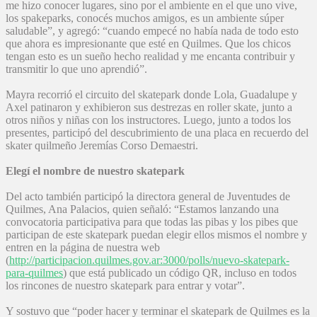
me hizo conocer lugares, sino por el ambiente en el que uno vive,
los spakeparks, conocés muchos amigos, es un ambiente súper
saludable”, y agregó: “cuando empecé no había nada de todo esto
que ahora es impresionante que esté en Quilmes. Que los chicos
tengan esto es un sueño hecho realidad y me encanta contribuir y
transmitir lo que uno aprendió”.
Mayra recorrió el circuito del skatepark donde Lola, Guadalupe y
Axel patinaron y exhibieron sus destrezas en roller skate, junto a
otros niños y niñas con los instructores. Luego, junto a todos los
presentes, participó del descubrimiento de una placa en recuerdo del
skater quilmeño Jeremías Corso Demaestri.
Elegí el nombre de nuestro skatepark
Del acto también participó la directora general de Juventudes de
Quilmes, Ana Palacios, quien señaló: “Estamos lanzando una
convocatoria participativa para que todas las pibas y los pibes que
participan de este skatepark puedan elegir ellos mismos el nombre y
entren en la página de nuestra web
(
http://participacion.quilmes.gov.ar:3000/polls/nuevo-skatepark-
para-quilmes
) que está publicado un código QR, incluso en todos
los rincones de nuestro skatepark para entrar y votar”.
Y sostuvo que “poder hacer y terminar el skatepark de Quilmes es la