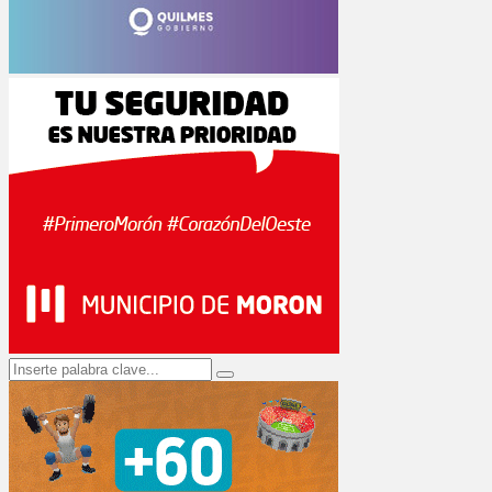
Search
Search
for: