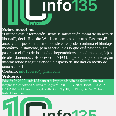
Sobre nosotros
"Difunda esta información, sienta la satisfacción moral de un acto de
libertad”, decía Rodolfo Walsh en tiempos siniestros. Pasaron 45
años, y aunque el macrismo no este en el poder continúa el blindaje
mediático. Justamente, para saber qué es lo que está pasando, sin
pasar por el filtro de los medios hegemónicos, te pedimos que, lejos
de abandonarnos, colabores con INFO135 para que podamos seguir
informándote y seguir siendo un espacio de libertad en medio de
tanta oscuridad.
Contacto:
info135web@gmail.com
Síguenos
Facebook
Twitter
Instagram
Youtube
Edición Nº 2807 - info135.com.ar // Propiedad: Alfredo Silletta. Director
Responsable: Alfredo Silletta // Registro DNDA: PV-2026-10090025-APN-
DNDA#MJ // Domicilio legal: calle 45 e/ 9 y 10, La Plata, Bs. As. // Diseño:
Rafael Guerrero