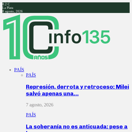
8.2
C
La Plata
8 agosto, 2026
Facebook
Twitter
Instagram
Youtube
PAÍS
PAÍS
Represión, derrota y retroceso: Milei
salvó apenas una…
7 agosto, 2026
PAÍS
La soberanía no es anticuada: pese a