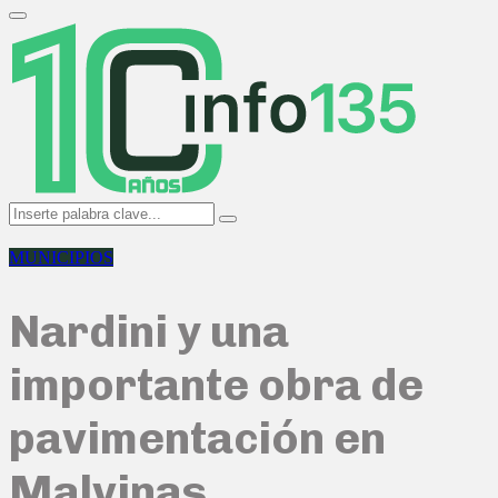
Search
for:
Primary
Menu
Search
Search
for:
MUNICIPIOS
Nardini y una
importante obra de
pavimentación en
Malvinas