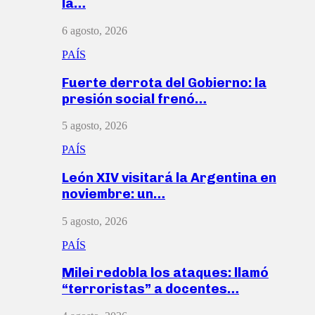
la…
6 agosto, 2026
PAÍS
Fuerte derrota del Gobierno: la
presión social frenó…
5 agosto, 2026
PAÍS
León XIV visitará la Argentina en
noviembre: un…
5 agosto, 2026
PAÍS
Milei redobla los ataques: llamó
“terroristas” a docentes…