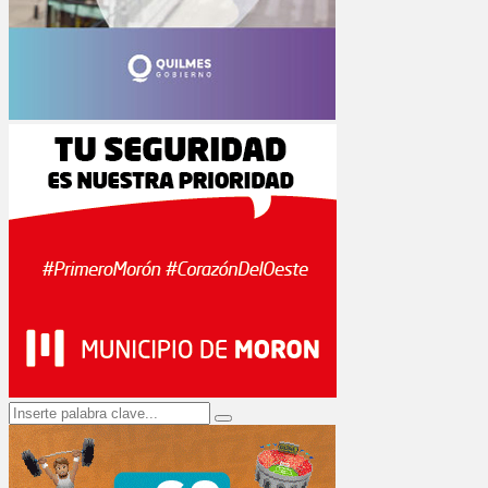
Search
Search
for: