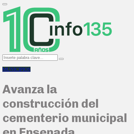
Search
for:
Primary
Menu
Search
Search
for:
MUNICIPIOS
Avanza la
construcción del
cementerio municipal
en Ensenada