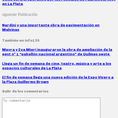
en La Plata
siguiente Publicación
Nardini y una importante obra de pavimentación en
Malvinas
También en info135
Mayra y Eva Mieri inauguraron la obra de ampliación de la
eest nº 1 “pabellón nacional argentino” de Quilmes oeste
Llega un fin de semana de cine, teatro, música y arte a los
espacios culturales de La Plata
El fin de semana llega una nueva edición de la Expo Vivero a
la Plaza Guillermo Brown
Salir de los comentarios