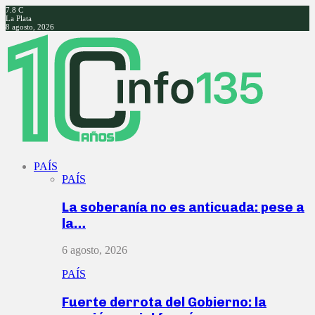
7.8
C
La Plata
8 agosto, 2026
Facebook
Twitter
Instagram
Youtube
PAÍS
PAÍS
La soberanía no es anticuada: pese a
la…
6 agosto, 2026
PAÍS
Fuerte derrota del Gobierno: la