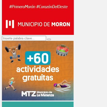
Search
Search
for: