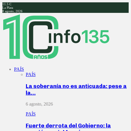
11.5
C
La Plata
8 agosto, 2026
Facebook
Twitter
Instagram
Youtube
PAÍS
PAÍS
La soberanía no es anticuada: pese a
la…
6 agosto, 2026
PAÍS
Fuerte derrota del Gobierno: la