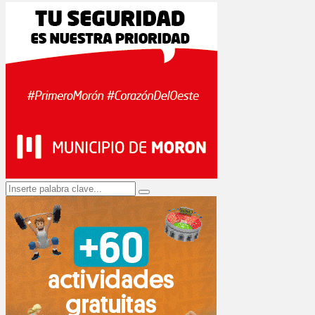
Search
Search
for: