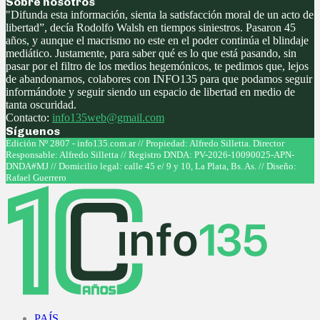
Sobre nosotros
"Difunda esta información, sienta la satisfacción moral de un acto de
libertad”, decía Rodolfo Walsh en tiempos siniestros. Pasaron 45
años, y aunque el macrismo no este en el poder continúa el blindaje
mediático. Justamente, para saber qué es lo que está pasando, sin
pasar por el filtro de los medios hegemónicos, te pedimos que, lejos
de abandonarnos, colabores con INFO135 para que podamos seguir
informándote y seguir siendo un espacio de libertad en medio de
tanta oscuridad.
Contacto:
info135web@gmail.com
Síguenos
Facebook
Twitter
Instagram
Youtube
Edición Nº 2807 - info135.com.ar // Propiedad: Alfredo Silletta. Director
Responsable: Alfredo Silletta // Registro DNDA: PV-2026-10090025-APN-
DNDA#MJ // Domicilio legal: calle 45 e/ 9 y 10, La Plata, Bs. As. // Diseño:
Rafael Guerrero
Facebook
Twitter
Instagram
Youtube
PAÍS