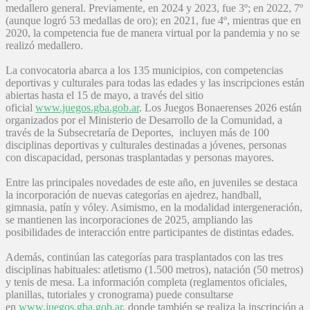
medallero general. Previamente, en 2024 y 2023, fue 3º; en 2022, 7º
(aunque logró 53 medallas de oro); en 2021, fue 4º, mientras que en
2020, la competencia fue de manera virtual por la pandemia y no se
realizó medallero.
La convocatoria abarca a los 135 municipios, con competencias
deportivas y culturales para todas las edades y las inscripciones están
abiertas hasta el 15 de mayo, a través del sitio
oficial
www.juegos.gba.gob.ar
. Los Juegos Bonaerenses 2026 están
organizados por el Ministerio de Desarrollo de la Comunidad, a
través de la Subsecretaría de Deportes, incluyen más de 100
disciplinas deportivas y culturales destinadas a jóvenes, personas
con discapacidad, personas trasplantadas y personas mayores.
Entre las principales novedades de este año, en juveniles se destaca
la incorporación de nuevas categorías en ajedrez, handball,
gimnasia, patín y vóley. Asimismo, en la modalidad intergeneración,
se mantienen las incorporaciones de 2025, ampliando las
posibilidades de interacción entre participantes de distintas edades.
Además, continúan las categorías para trasplantados con las tres
disciplinas habituales: atletismo (1.500 metros), natación (50 metros)
y tenis de mesa. La información completa (reglamentos oficiales,
planillas, tutoriales y cronograma) puede consultarse
en
www.juegos.gba.gob.ar
, donde también se realiza la inscripción a