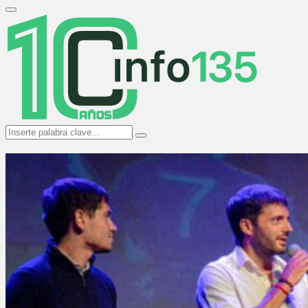
Search
for:
Primary
Menu
Search
Search
for: