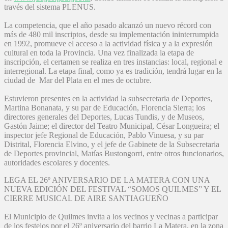
través del sistema PLENUS.
La competencia, que el año pasado alcanzó un nuevo récord con
más de 480 mil inscriptos, desde su implementación ininterrumpida
en 1992, promueve el acceso a la actividad física y a la expresión
cultural en toda la Provincia. Una vez finalizada la etapa de
inscripción, el certamen se realiza en tres instancias: local, regional e
interregional. La etapa final, como ya es tradición, tendrá lugar en la
ciudad de Mar del Plata en el mes de octubre.
Estuvieron presentes en la actividad la subsecretaria de Deportes,
Martina Bonanata, y su par de Educación, Florencia Sierra; los
directores generales del Deportes, Lucas Tundis, y de Museos,
Gastón Jaime; el director del Teatro Municipal, César Longueira; el
inspector jefe Regional de Educación, Pablo Vinuesa, y su par
Distrital, Florencia Elvino, y el jefe de Gabinete de la Subsecretaria
de Deportes provincial, Matías Bustongorri, entre otros funcionarios,
autoridades escolares y docentes.
LEGA EL 26º ANIVERSARIO DE LA MATERA CON UNA
NUEVA EDICIÓN DEL FESTIVAL “SOMOS QUILMES” Y EL
CIERRE MUSICAL DE AIRE SANTIAGUEÑO
El Municipio de Quilmes invita a los vecinos y vecinas a participar
de los festejos por el 26º aniversario del barrio La Matera, en la zona