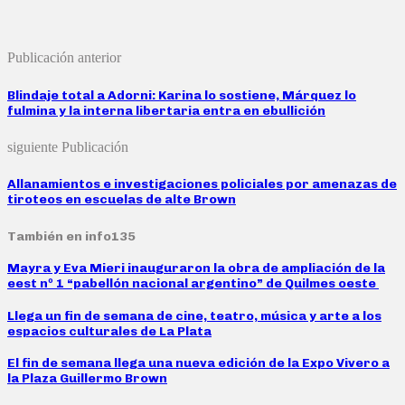
Publicación anterior
Blindaje total a Adorni: Karina lo sostiene, Márquez lo
fulmina y la interna libertaria entra en ebullición
siguiente Publicación
Allanamientos e investigaciones policiales por amenazas de
tiroteos en escuelas de alte Brown
También en info135
Mayra y Eva Mieri inauguraron la obra de ampliación de la
eest nº 1 “pabellón nacional argentino” de Quilmes oeste
Llega un fin de semana de cine, teatro, música y arte a los
espacios culturales de La Plata
El fin de semana llega una nueva edición de la Expo Vivero a
la Plaza Guillermo Brown