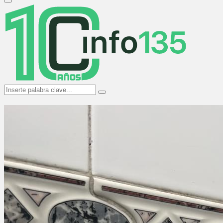
Primary
Menu
Search
Search
for: