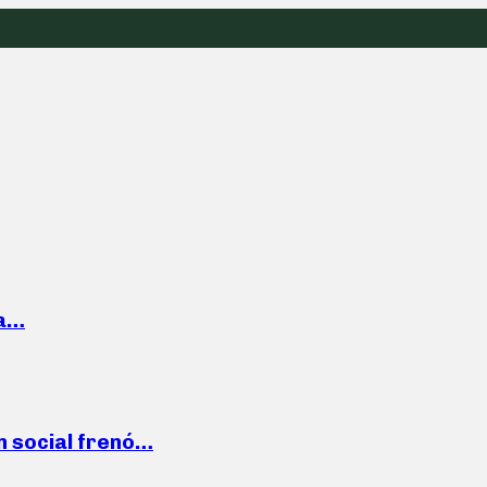
la…
n social frenó…