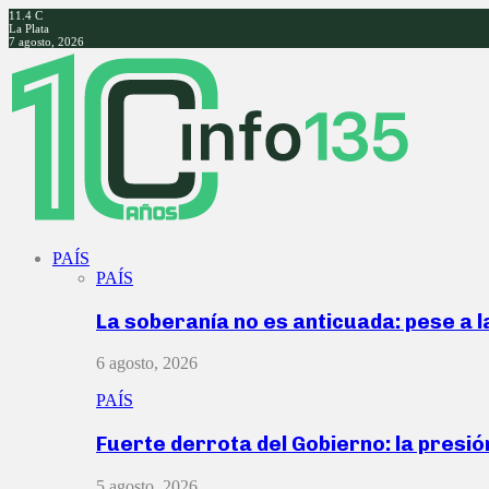
11.4
C
La Plata
7 agosto, 2026
Facebook
Twitter
Instagram
Youtube
PAÍS
PAÍS
La soberanía no es anticuada: pese a 
6 agosto, 2026
PAÍS
Fuerte derrota del Gobierno: la presió
5 agosto, 2026