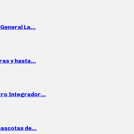
e General La…
pras y hasta…
ntro Integrador…
mascotas de…