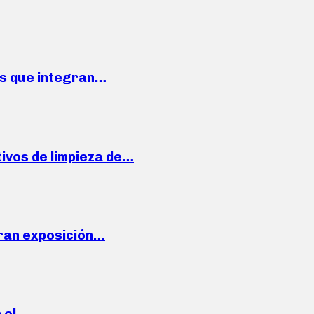
ses que integran…
ivos de limpieza de…
ran exposición…
n el…