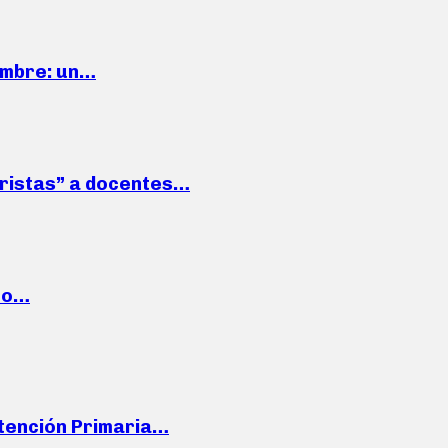
iembre: un…
roristas” a docentes…
cto…
Atención Primaria…