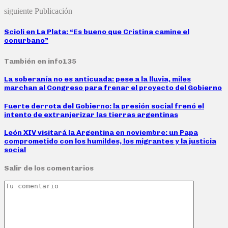
siguiente Publicación
Scioli en La Plata: “Es bueno que Cristina camine el
conurbano”
También en info135
La soberanía no es anticuada: pese a la lluvia, miles
marchan al Congreso para frenar el proyecto del Gobierno
Fuerte derrota del Gobierno: la presión social frenó el
intento de extranjerizar las tierras argentinas
León XIV visitará la Argentina en noviembre: un Papa
comprometido con los humildes, los migrantes y la justicia
social
Salir de los comentarios