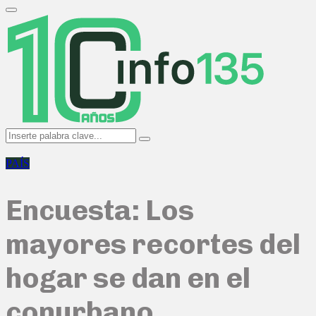
Search
for:
Primary
Menu
Search
Search
for:
PAÍS
Encuesta: Los
mayores recortes del
hogar se dan en el
conurbano