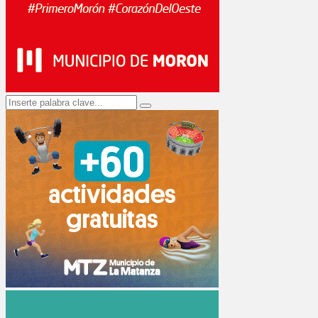
Search
Search
for: