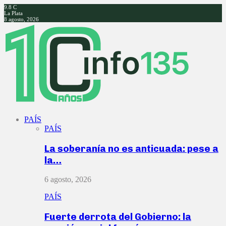
9.8
C
La Plata
8 agosto, 2026
Facebook
Twitter
Instagram
Youtube
PAÍS
PAÍS
La soberanía no es anticuada: pese a
la…
6 agosto, 2026
PAÍS
Fuerte derrota del Gobierno: la