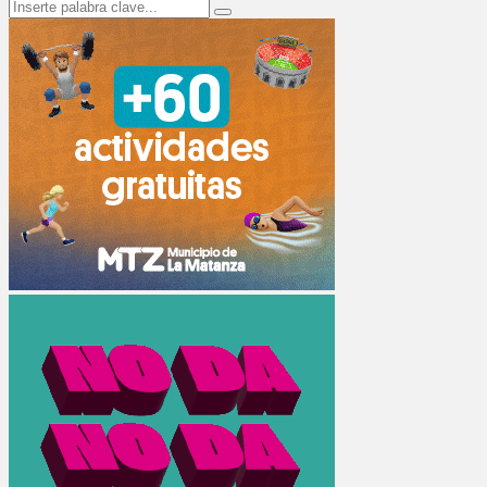
Search
Search
for: