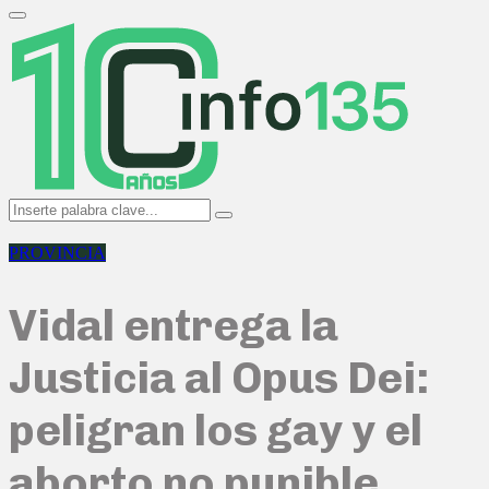
Search
for:
Primary
Menu
Search
Search
for:
PROVINCIA
Vidal entrega la
Justicia al Opus Dei:
peligran los gay y el
aborto no punible