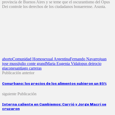
provincia de Buenos Aires y se teme que el oscurantismo del Opus
Dei controle los derechos de los ciudadanos bonaerense. Asusta.
aborto
Comunidad Homosexual Argentina
Fernando Navarro
juan
jose mussi
julio conte grand
Maria Eugenia Vidal
opus dei
rocio
giacone
santiago carreras
Publicación anterior
Conurbano: los precios de los alimentos subieron un 85%
siguiente Publicación
Interna caliente en Cambiemos: Carrió y Jorge Macri se
cruzaron