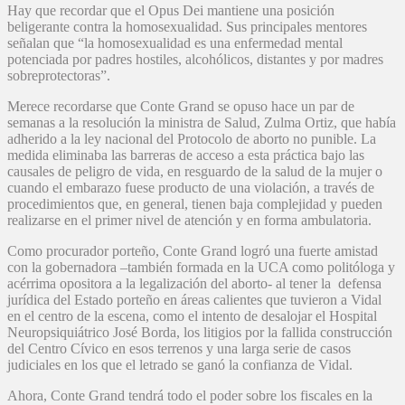
Hay que recordar que el Opus Dei mantiene una posición
beligerante contra la homosexualidad. Sus principales mentores
señalan que “la homosexualidad es una enfermedad mental
potenciada por padres hostiles, alcohólicos, distantes y por madres
sobreprotectoras”.
Merece recordarse que Conte Grand se opuso hace un par de
semanas a la resolución la ministra de Salud, Zulma Ortiz, que había
adherido a la ley nacional del Protocolo de aborto no punible. La
medida eliminaba las barreras de acceso a esta práctica bajo las
causales de peligro de vida, en resguardo de la salud de la mujer o
cuando el embarazo fuese producto de una violación, a través de
procedimientos que, en general, tienen baja complejidad y pueden
realizarse en el primer nivel de atención y en forma ambulatoria.
Como procurador porteño, Conte Grand logró una fuerte amistad
con la gobernadora –también formada en la UCA como politóloga y
acérrima opositora a la legalización del aborto- al tener la defensa
jurídica del Estado porteño en áreas calientes que tuvieron a Vidal
en el centro de la escena, como el intento de desalojar el Hospital
Neuropsiquiátrico José Borda, los litigios por la fallida construcción
del Centro Cívico en esos terrenos y una larga serie de casos
judiciales en los que el letrado se ganó la confianza de Vidal.
Ahora, Conte Grand tendrá todo el poder sobre los fiscales en la