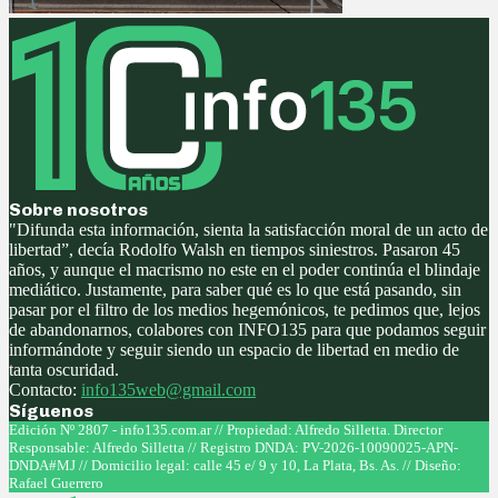
Sobre nosotros
"Difunda esta información, sienta la satisfacción moral de un acto de
libertad”, decía Rodolfo Walsh en tiempos siniestros. Pasaron 45
años, y aunque el macrismo no este en el poder continúa el blindaje
mediático. Justamente, para saber qué es lo que está pasando, sin
pasar por el filtro de los medios hegemónicos, te pedimos que, lejos
de abandonarnos, colabores con INFO135 para que podamos seguir
informándote y seguir siendo un espacio de libertad en medio de
tanta oscuridad.
Contacto:
info135web@gmail.com
Síguenos
Facebook
Twitter
Instagram
Youtube
Edición Nº 2807 - info135.com.ar // Propiedad: Alfredo Silletta. Director
Responsable: Alfredo Silletta // Registro DNDA: PV-2026-10090025-APN-
DNDA#MJ // Domicilio legal: calle 45 e/ 9 y 10, La Plata, Bs. As. // Diseño:
Rafael Guerrero