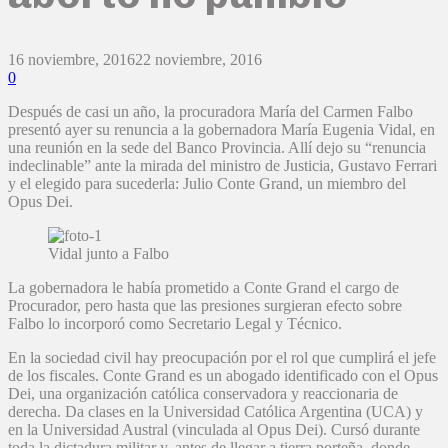
16 noviembre, 2016
22 noviembre, 2016
0
Después de casi un año, la procuradora María del Carmen Falbo
presentó ayer su renuncia a la gobernadora María Eugenia Vidal, en
una reunión en la sede del Banco Provincia. Allí dejo su “renuncia
indeclinable” ante la mirada del ministro de Justicia, Gustavo Ferrari
y el elegido para sucederla: Julio Conte Grand, un miembro del
Opus Dei.
Vidal junto a Falbo
La gobernadora le había prometido a Conte Grand el cargo de
Procurador, pero hasta que las presiones surgieran efecto sobre
Falbo lo incorporó como Secretario Legal y Técnico.
En la sociedad civil hay preocupación por el rol que cumplirá el jefe
de los fiscales. Conte Grand es un abogado identificado con el Opus
Dei, una organización católica conservadora y reaccionaria de
derecha. Da clases en la Universidad Católica Argentina (UCA) y
en la Universidad Austral (vinculada al Opus Dei). Cursó durante
toda la dictadura militar y, antes de llegar a tierra porteña, donde