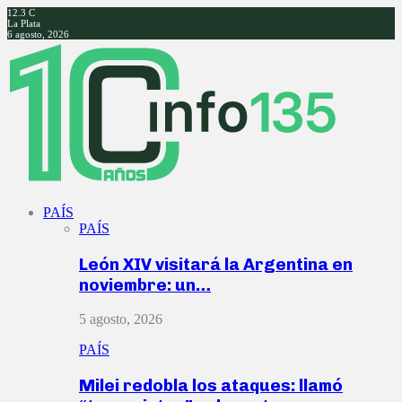
12.3
C
La Plata
6 agosto, 2026
Facebook
Twitter
Instagram
Youtube
PAÍS
PAÍS
León XIV visitará la Argentina en
noviembre: un…
5 agosto, 2026
PAÍS
Milei redobla los ataques: llamó