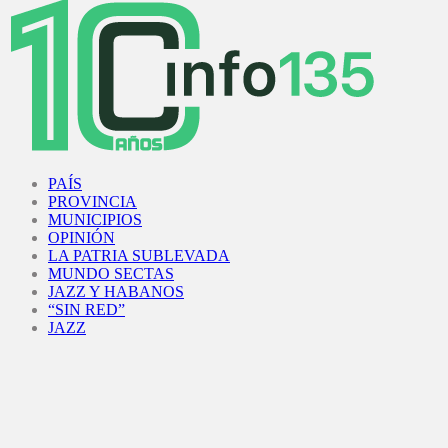
Facebook
Twitter
Instagram
Youtube
PAÍS
PROVINCIA
MUNICIPIOS
OPINIÓN
LA PATRIA SUBLEVADA
MUNDO SECTAS
JAZZ Y HABANOS
“SIN RED”
JAZZ