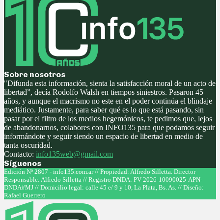
Sobre nosotros
"Difunda esta información, sienta la satisfacción moral de un acto de
libertad”, decía Rodolfo Walsh en tiempos siniestros. Pasaron 45
años, y aunque el macrismo no este en el poder continúa el blindaje
mediático. Justamente, para saber qué es lo que está pasando, sin
pasar por el filtro de los medios hegemónicos, te pedimos que, lejos
de abandonarnos, colabores con INFO135 para que podamos seguir
informándote y seguir siendo un espacio de libertad en medio de
tanta oscuridad.
Contacto:
info135web@gmail.com
Síguenos
Facebook
Twitter
Instagram
Youtube
Edición Nº 2807 - info135.com.ar // Propiedad: Alfredo Silletta. Director
Responsable: Alfredo Silletta // Registro DNDA: PV-2026-10090025-APN-
DNDA#MJ // Domicilio legal: calle 45 e/ 9 y 10, La Plata, Bs. As. // Diseño:
Rafael Guerrero