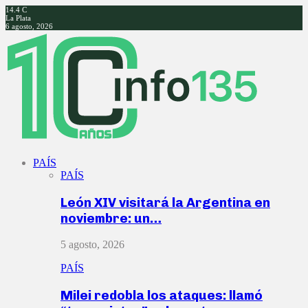
14.4
C
La Plata
6 agosto, 2026
Facebook
Twitter
Instagram
Youtube
PAÍS
PAÍS
León XIV visitará la Argentina en
noviembre: un…
5 agosto, 2026
PAÍS
Milei redobla los ataques: llamó