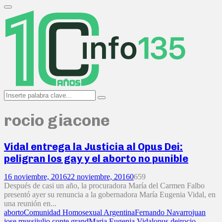
Search
for:
Primary
Menu
Search
Search
for:
rocio giacone
Vidal entrega la Justicia al Opus Dei:
peligran los gay y el aborto no punible
16 noviembre, 2016
22 noviembre, 2016
0
659
Después de casi un año, la procuradora María del Carmen Falbo
presentó ayer su renuncia a la gobernadora María Eugenia Vidal, en
una reunión en...
aborto
Comunidad Homosexual Argentina
Fernando Navarro
juan
jose mussi
julio conte grand
Maria Eugenia Vidal
opus dei
rocio