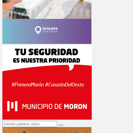
Search
Search
for: