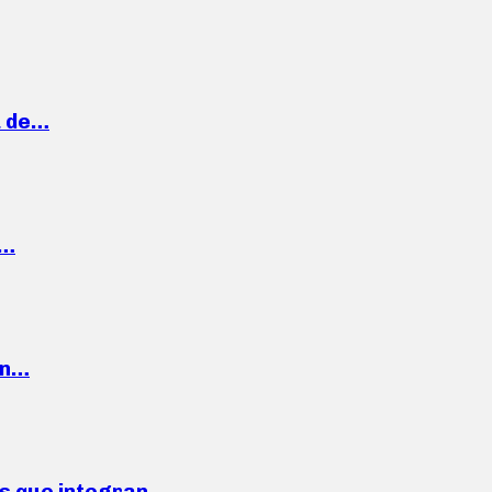
a de…
,…
ón…
ses que integran…