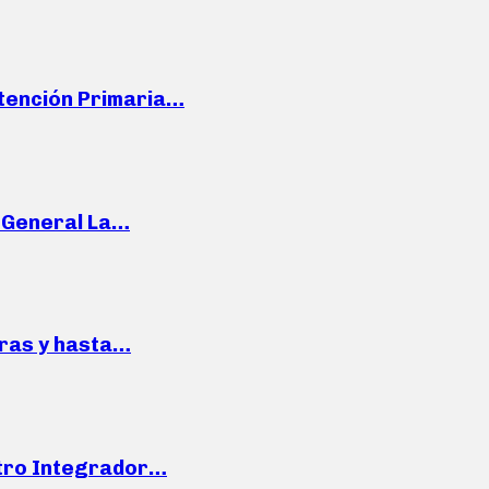
Atención Primaria…
e General La…
pras y hasta…
ntro Integrador…