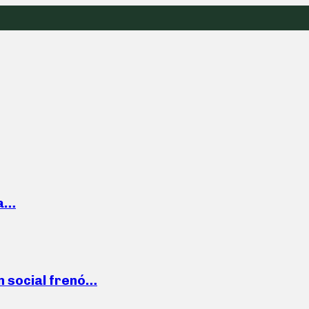
la…
n social frenó…