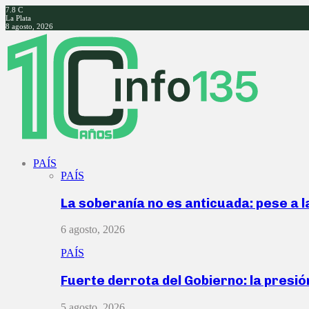
7.8
C
La Plata
8 agosto, 2026
Facebook
Twitter
Instagram
Youtube
PAÍS
PAÍS
La soberanía no es anticuada: pese a 
6 agosto, 2026
PAÍS
Fuerte derrota del Gobierno: la presió
5 agosto, 2026