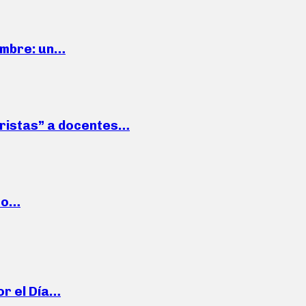
iembre: un…
roristas” a docentes…
cto…
or el Día…