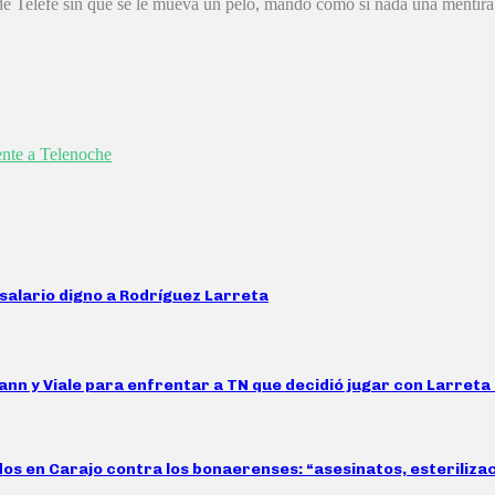
de Telefé sin que se le mueva un pelo, mandó como si nada una mentira s
rente a Telenoche
salario digno a Rodríguez Larreta
mann y Viale para enfrentar a TN que decidió jugar con Larreta
idos en Carajo contra los bonaerenses: “asesinatos, esteriliz