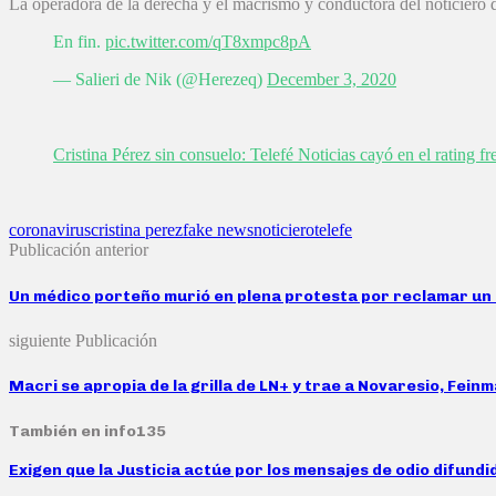
La operadora de la derecha y el macrismo y conductora del noticiero 
En fin.
pic.twitter.com/qT8xmpc8pA
— Salieri de Nik (@Herezeq)
December 3, 2020
Cristina Pérez sin consuelo: Telefé Noticias cayó en el rating f
coronavirus
cristina perez
fake news
noticiero
telefe
Publicación anterior
Un médico porteño murió en plena protesta por reclamar un 
siguiente Publicación
Macri se apropia de la grilla de LN+ y trae a Novaresio, Fein
También en info135
Exigen que la Justicia actúe por los mensajes de odio difund