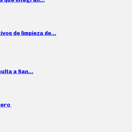
ivos de limpieza de…
culta a San…
mero