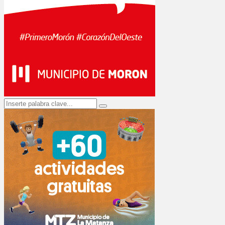
Search
Search
for: