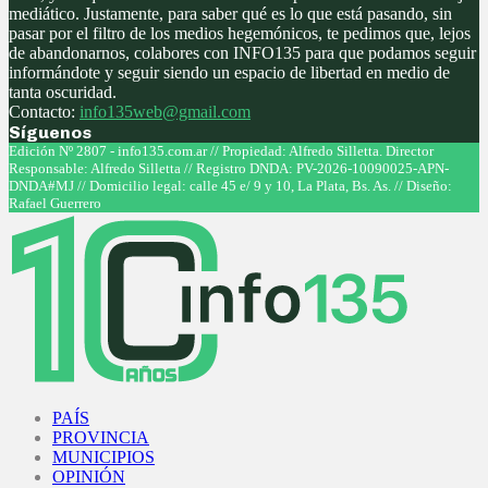
mediático. Justamente, para saber qué es lo que está pasando, sin
pasar por el filtro de los medios hegemónicos, te pedimos que, lejos
de abandonarnos, colabores con INFO135 para que podamos seguir
informándote y seguir siendo un espacio de libertad en medio de
tanta oscuridad.
Contacto:
info135web@gmail.com
Síguenos
Facebook
Twitter
Instagram
Youtube
Edición Nº 2807 - info135.com.ar // Propiedad: Alfredo Silletta. Director
Responsable: Alfredo Silletta // Registro DNDA: PV-2026-10090025-APN-
DNDA#MJ // Domicilio legal: calle 45 e/ 9 y 10, La Plata, Bs. As. // Diseño:
Rafael Guerrero
Facebook
Twitter
Instagram
Youtube
PAÍS
PROVINCIA
MUNICIPIOS
OPINIÓN