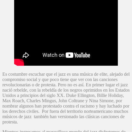
Es costumbre escuchar que el jazz es una música de elite, alejado del
compromiso social y que poco tiene que ver con las canciones
revolucionarias o de protesta. Pero no es así. En primer lugar el jazz
nació rebelde, con la rebeldía de los negros oprimidos en los Estados
Unidos a principios del siglo XX. Duke Ellington, Billie Holiday,
Max Roach, Charles Mingus, John Coltrane y Nina Simone, por
nombrar algunos han protestado contra el racismo y hay luchado por
los derechos civiles. Por fuera del territorio norteamericano muchos
músicos de jazz también han versionado las clásicas canciones de
protesta.
Mientras ingresamos al maravilloso mundo del jazz disfrutemos de