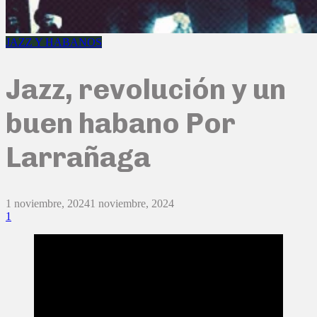
JAZZ Y HABANOS
Jazz, revolución y un
buen habano Por
Larrañaga
1 noviembre, 2024
1 noviembre, 2024
1