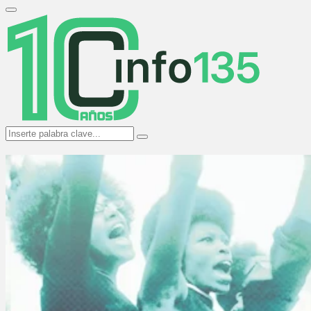
Search
for:
Primary
Menu
Search
Search
for: