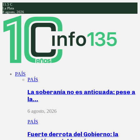
11.5
C
La Plata
8 agosto, 2026
Facebook
Twitter
Instagram
Youtube
PAÍS
PAÍS
La soberanía no es anticuada: pese a
la…
6 agosto, 2026
PAÍS
Fuerte derrota del Gobierno: la