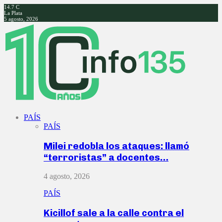
14.7
C
La Plata
5 agosto, 2026
Facebook
Twitter
Instagram
Youtube
PAÍS
PAÍS
Milei redobla los ataques: llamó
“terroristas” a docentes…
4 agosto, 2026
PAÍS
Kicillof sale a la calle contra el