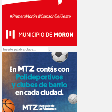
Search
Search
for: