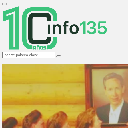
Search
for:
Primary
Menu
Search
Search
for: