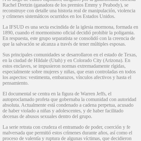
Rachel Dretzin (ganadora de los premios Emmy y Peabody), se
reconstruye con detalle una historia real de manipulación, violencia
y crímenes sistemáticos ocurridos en los Estados Unidos.
La IFSUD es una secta escindida de la iglesia mormona, formada en
1890, cuando el mormonismo oficial decidió prohibir la poligamia.
En respuesta, este grupo separatista se consolidó con la creencia de
que la salvación se alcanza a través de tener múltiples esposas.
Sus principales comunidades se desarrollaron en el estado de Texas,
en la ciudad de Hildale (Utah) y en Colorado City (Arizona). En
estos enclaves, se impusieron normas extremadamente rígidas,
especialmente sobre mujeres y niñas, que eran controladas en todos
los aspectos: vestimenta, embarazos, vínculos afectivos y hasta el
pensamiento.
El documental se centra en la figura de Warren Jeffs, el
autoproclamado profeta que gobernaba la comunidad con autoridad
absoluta. Actualmente está condenado a cadena perpetua, acusado
de haber violado a niñas y adolescentes, y de haber facilitado
decenas de abusos sexuales dentro del grupo.
La serie retrata con crudeza el entramado de poder, coerción y fe
malversada que permitió estos crímenes durante años, así como el
proceso de valentía y ruptura de algunas víctimas, que decidieron