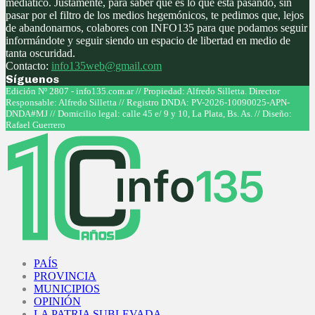
mediático. Justamente, para saber qué es lo que está pasando, sin
pasar por el filtro de los medios hegemónicos, te pedimos que, lejos
de abandonarnos, colabores con INFO135 para que podamos seguir
informándote y seguir siendo un espacio de libertad en medio de
tanta oscuridad.
Contacto:
info135web@gmail.com
Síguenos
Facebook
Twitter
Instagram
Youtube
Edición Nº 2807 - info135.com.ar // Propiedad: Alfredo Silletta. Director
Responsable: Alfredo Silletta // Registro DNDA: PV-2026-10090025-APN-
DNDA#MJ // Domicilio legal: calle 45 e/ 9 y 10, La Plata, Bs. As. // Diseño:
Rafael Guerrero
Facebook
Twitter
Instagram
Youtube
PAÍS
PROVINCIA
MUNICIPIOS
OPINIÓN
LA PATRIA SUBLEVADA