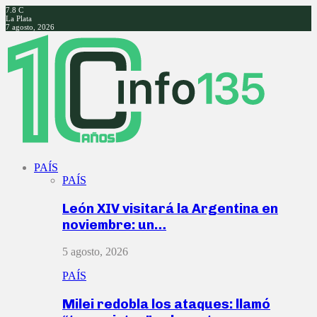
7.8
C
La Plata
7 agosto, 2026
Facebook
Twitter
Instagram
Youtube
PAÍS
PAÍS
León XIV visitará la Argentina en
noviembre: un…
5 agosto, 2026
PAÍS
Milei redobla los ataques: llamó