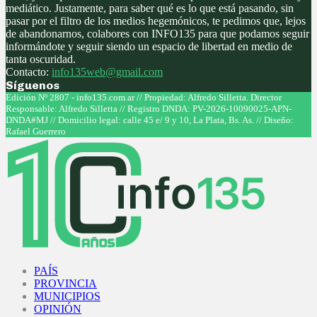
mediático. Justamente, para saber qué es lo que está pasando, sin
pasar por el filtro de los medios hegemónicos, te pedimos que, lejos
de abandonarnos, colabores con INFO135 para que podamos seguir
informándote y seguir siendo un espacio de libertad en medio de
tanta oscuridad.
Contacto:
info135web@gmail.com
Síguenos
Facebook
Twitter
Instagram
Youtube
Edición Nº 2807 - info135.com.ar // Propiedad: Alfredo Silletta. Director
Responsable: Alfredo Silletta // Registro DNDA: PV-2026-10090025-APN-
DNDA#MJ // Domicilio legal: calle 45 e/ 9 y 10, La Plata, Bs. As. // Diseño:
Rafael Guerrero
Facebook
Twitter
Instagram
Youtube
PAÍS
PROVINCIA
MUNICIPIOS
OPINIÓN