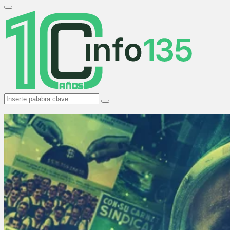
Search
for:
Primary
Menu
Search
Search
for: