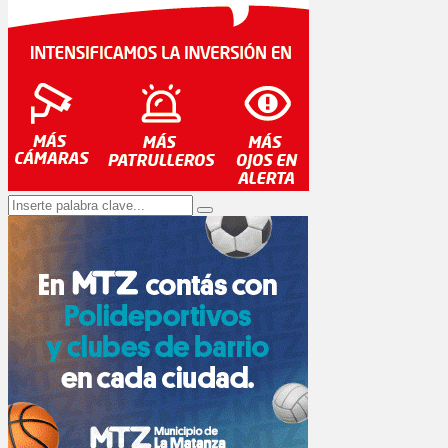
Search
Search
for: