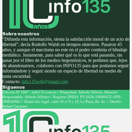
Sobre nosotros
"Difunda esta información, sienta la satisfacción moral de un acto de
libertad”, decía Rodolfo Walsh en tiempos siniestros. Pasaron 45
años, y aunque el macrismo no este en el poder continúa el blindaje
mediático. Justamente, para saber qué es lo que está pasando, sin
pasar por el filtro de los medios hegemónicos, te pedimos que, lejos
de abandonarnos, colabores con INFO135 para que podamos seguir
informándote y seguir siendo un espacio de libertad en medio de
tanta oscuridad.
Contacto:
info135web@gmail.com
Síguenos
Facebook
Twitter
Instagram
Youtube
Edición Nº 2807 - info135.com.ar // Propiedad: Alfredo Silletta. Director
Responsable: Alfredo Silletta // Registro DNDA: PV-2026-10090025-APN-
DNDA#MJ // Domicilio legal: calle 45 e/ 9 y 10, La Plata, Bs. As. // Diseño:
Rafael Guerrero