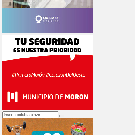
Search
Search
for: