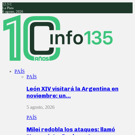
12.3
C
La Plata
6 agosto, 2026
Facebook
Twitter
Instagram
Youtube
PAÍS
PAÍS
León XIV visitará la Argentina en
noviembre: un…
5 agosto, 2026
PAÍS
Milei redobla los ataques: llamó