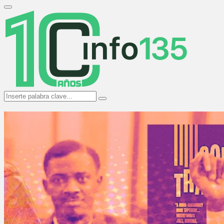
Search
for:
Primary
Menu
Search
Search
for: