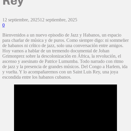
Rey
12 septiembre, 2025
12 septiembre, 2025
0
Bienvenidos a un nuevo episodio de Jazz y Habanos, un espacio
para charlar de música y de puros. Como siempre digo: ni sommelier
de habanos ni crítico de jazz, solo una conversación entre amigos.
Hoy vamos a hablar de un tremendo documental de Johan
Grimonprez sobre la descolonización en África, la revolución, el
ascenso y asesinato de Patrice Lumumba. Todo narrado con ritmo
de jazz y la presencia de grandes músicos. Del Congo a Harlem, ida
y vuelta. Y lo acompañaremos con un Saint Luis Rey, una joya
escondida entre los habanos cubanos.