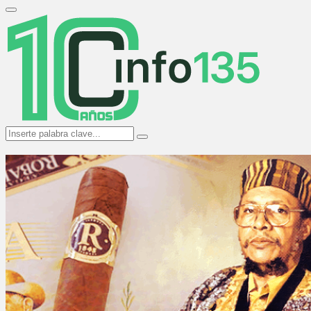
Search
for:
Primary
Menu
Search
Search
for: