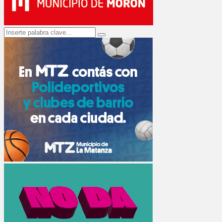
Search
Search
for: