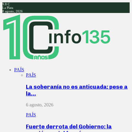
9.8
C
La Plata
8 agosto, 2026
Facebook
Twitter
Instagram
Youtube
PAÍS
PAÍS
La soberanía no es anticuada: pese a
la…
6 agosto, 2026
PAÍS
Fuerte derrota del Gobierno: la