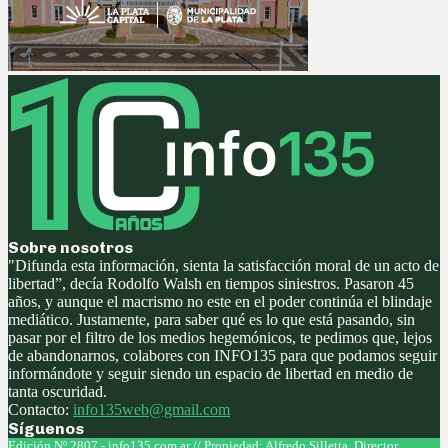
Sobre nosotros
"Difunda esta información, sienta la satisfacción moral de un acto de
libertad”, decía Rodolfo Walsh en tiempos siniestros. Pasaron 45
años, y aunque el macrismo no este en el poder continúa el blindaje
mediático. Justamente, para saber qué es lo que está pasando, sin
pasar por el filtro de los medios hegemónicos, te pedimos que, lejos
de abandonarnos, colabores con INFO135 para que podamos seguir
informándote y seguir siendo un espacio de libertad en medio de
tanta oscuridad.
Contacto:
info135web@gmail.com
Síguenos
Facebook
Twitter
Instagram
Youtube
Edición Nº 2807 - info135.com.ar // Propiedad: Alfredo Silletta. Director