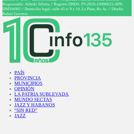
Responsable: Alfredo Silletta // Registro DNDA: PV-2026-10090025-APN-
DNDA#MJ // Domicilio legal: calle 45 e/ 9 y 10, La Plata, Bs. As. // Diseño:
Rafael Guerrero
Facebook
Twitter
Instagram
Youtube
PAÍS
PROVINCIA
MUNICIPIOS
OPINIÓN
LA PATRIA SUBLEVADA
MUNDO SECTAS
JAZZ Y HABANOS
“SIN RED”
JAZZ