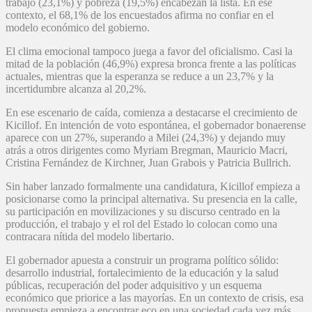
trabajo (23,1%) y pobreza (19,5%) encabezan la lista. En ese
contexto, el 68,1% de los encuestados afirma no confiar en el
modelo económico del gobierno.
El clima emocional tampoco juega a favor del oficialismo. Casi la
mitad de la población (46,9%) expresa bronca frente a las políticas
actuales, mientras que la esperanza se reduce a un 23,7% y la
incertidumbre alcanza al 20,2%.
En ese escenario de caída, comienza a destacarse el crecimiento de
Kicillof. En intención de voto espontánea, el gobernador bonaerense
aparece con un 27%, superando a Milei (24,3%) y dejando muy
atrás a otros dirigentes como Myriam Bregman, Mauricio Macri,
Cristina Fernández de Kirchner, Juan Grabois y Patricia Bullrich.
Sin haber lanzado formalmente una candidatura, Kicillof empieza a
posicionarse como la principal alternativa. Su presencia en la calle,
su participación en movilizaciones y su discurso centrado en la
producción, el trabajo y el rol del Estado lo colocan como una
contracara nítida del modelo libertario.
El gobernador apuesta a construir un programa político sólido:
desarrollo industrial, fortalecimiento de la educación y la salud
públicas, recuperación del poder adquisitivo y un esquema
económico que priorice a las mayorías. En un contexto de crisis, esa
propuesta empieza a encontrar eco en una sociedad cada vez más