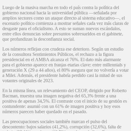
Luego de la masiva marcha en todo el país contra la política del
gobierno nacional hacia la universidad pública —señalada por
amplios sectores como un ataque directo al sistema educativo—, el
escenario político comienza a mostrar señales cada vez más claras de
desgaste para el oficialismo. A esto se suman nuevos escándalos,
entre ellos denuncias sobre presuntos sobresueldos en el gabinete,
que profundizan la desconfianza social.
Los números reflejan con crudeza ese deterioro. Según un estudio
de la consultora Sentimientos Públicos, el rechazo a la figura
presidencial en el AMBA alcanza el 76%. El dato más alarmante
para el gobierno aparece en franjas etarias clave: entre millennials y
generación X (29 a 44 años), el 80% asegura que no volvería a votar
a Milei. Además, el presidente habría perdido casi la mitad de sus
votantes originales de 2023.
En la misma línea, un relevamiento del CEOP, dirigido por Roberto
Bacman, muestra una imagen negativa del 65,3% frente a una
positiva de apenas 34,5%. El contraste con el inicio de su gestión es
contundente: asumió con un 61% de imagen positiva y hoy esos
números parecen haber quedado en el pasado.
Las preocupaciones sociales también marcan el pulso del
descontento: bajos salarios (41,2%), corrupción (32,6%), falta de