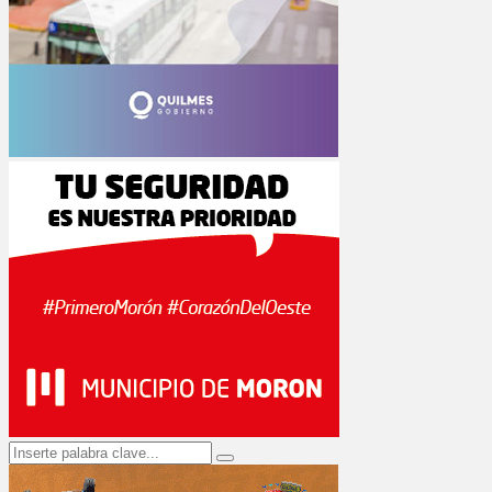
Search
Search
for: