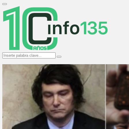
Search
for:
Primary
Menu
Search
Search
for: