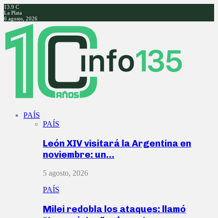
13.9
C
La Plata
6 agosto, 2026
Facebook
Twitter
Instagram
Youtube
PAÍS
PAÍS
León XIV visitará la Argentina en
noviembre: un…
5 agosto, 2026
PAÍS
Milei redobla los ataques: llamó