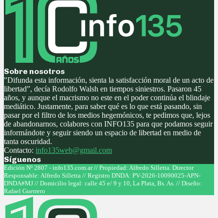
Sobre nosotros
"Difunda esta información, sienta la satisfacción moral de un acto de
libertad”, decía Rodolfo Walsh en tiempos siniestros. Pasaron 45
años, y aunque el macrismo no este en el poder continúa el blindaje
mediático. Justamente, para saber qué es lo que está pasando, sin
pasar por el filtro de los medios hegemónicos, te pedimos que, lejos
de abandonarnos, colabores con INFO135 para que podamos seguir
informándote y seguir siendo un espacio de libertad en medio de
tanta oscuridad.
Contacto:
info135web@gmail.com
Síguenos
Facebook
Twitter
Instagram
Youtube
Edición Nº 2807 - info135.com.ar // Propiedad: Alfredo Silletta. Director
Responsable: Alfredo Silletta // Registro DNDA: PV-2026-10090025-APN-
DNDA#MJ // Domicilio legal: calle 45 e/ 9 y 10, La Plata, Bs. As. // Diseño:
Rafael Guerrero