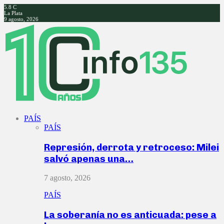
5.8
C
La Plata
9 agosto, 2026
Facebook
Twitter
Instagram
Youtube
PAÍS
PAÍS
Represión, derrota y retroceso: Milei
salvó apenas una…
7 agosto, 2026
PAÍS
La soberanía no es anticuada: pese a