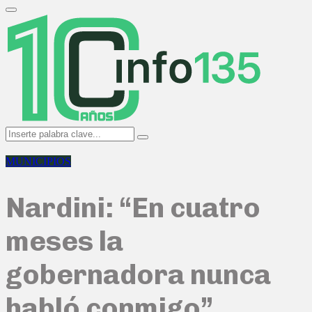
Search
for:
Primary
Menu
Search
Search
for:
MUNICIPIOS
Nardini: “En cuatro
meses la
gobernadora nunca
habló conmigo”