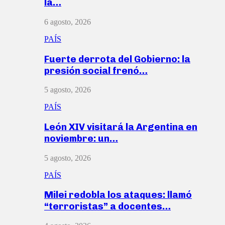
la…
6 agosto, 2026
PAÍS
Fuerte derrota del Gobierno: la
presión social frenó…
5 agosto, 2026
PAÍS
León XIV visitará la Argentina en
noviembre: un…
5 agosto, 2026
PAÍS
Milei redobla los ataques: llamó
“terroristas” a docentes…