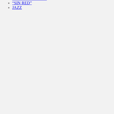
“SIN RED”
JAZZ