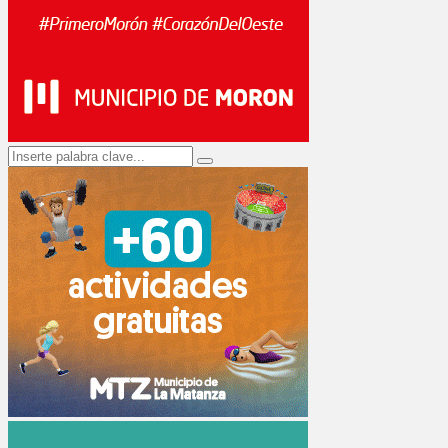
Search
Search
for: