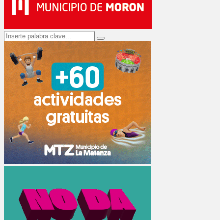
Search
Search
for: