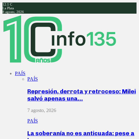
12.1
C
La Plata
8 agosto, 2026
Facebook
Twitter
Instagram
Youtube
PAÍS
PAÍS
Represión, derrota y retroceso: Milei
salvó apenas una…
7 agosto, 2026
PAÍS
La soberanía no es anticuada: pese a