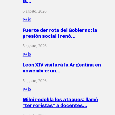
la…
6 agosto, 2026
PAÍS
Fuerte derrota del Gobierno: la
presión social frenó…
5 agosto, 2026
PAÍS
León XIV visitará la Argentina en
noviembre: un…
5 agosto, 2026
PAÍS
Milei redobla los ataques: llamó
“terroristas” a docentes…