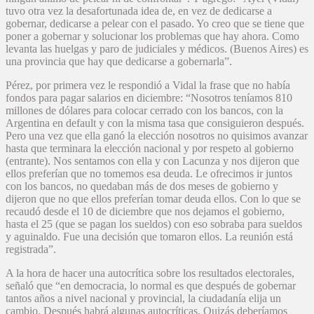
tuvo otra vez la desafortunada idea de, en vez de dedicarse a
gobernar, dedicarse a pelear con el pasado. Yo creo que se tiene que
poner a gobernar y solucionar los problemas que hay ahora. Como
levanta las huelgas y paro de judiciales y médicos. (Buenos Aires) es
una provincia que hay que dedicarse a gobernarla”.
Pérez, por primera vez le respondió a Vidal la frase que no había
fondos para pagar salarios en diciembre: “Nosotros teníamos 810
millones de dólares para colocar cerrado con los bancos, con la
Argentina en default y con la misma tasa que consiguieron después.
Pero una vez que ella ganó la elección nosotros no quisimos avanzar
hasta que terminara la elección nacional y por respeto al gobierno
(entrante). Nos sentamos con ella y con Lacunza y nos dijeron que
ellos preferían que no tomemos esa deuda. Le ofrecimos ir juntos
con los bancos, no quedaban más de dos meses de gobierno y
dijeron que no que ellos preferían tomar deuda ellos. Con lo que se
recaudó desde el 10 de diciembre que nos dejamos el gobierno,
hasta el 25 (que se pagan los sueldos) con eso sobraba para sueldos
y aguinaldo. Fue una decisión que tomaron ellos. La reunión está
registrada”.
A la hora de hacer una autocrítica sobre los resultados electorales,
señaló que “en democracia, lo normal es que después de gobernar
tantos años a nivel nacional y provincial, la ciudadanía elija un
cambio. Después habrá algunas autocríticas. Quizás deberíamos