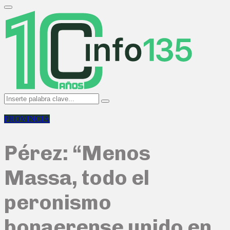
Search
for:
Primary
Menu
Search
Search
for:
PROVINCIA
Pérez: “Menos
Massa, todo el
peronismo
bonaerense unido en