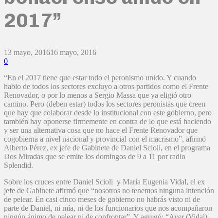
2017”
13 mayo, 2016
16 mayo, 2016
0
“En el 2017 tiene que estar todo el peronismo unido. Y cuando
hablo de todos los sectores excluyo a otros partidos como el Frente
Renovador, o por lo menos a Sergio Massa que ya eligió otro
camino. Pero (deben estar) todos los sectores peronistas que creen
que hay que colaborar desde lo institucional con este gobierno, pero
también hay oponerse firmemente en contra de lo que está haciendo
y ser una alternativa cosa que no hace el Frente Renovador que
cogobierna a nivel nacional y provincial con el macrismo”, afirmó
Alberto Pérez, ex jefe de Gabinete de Daniel Scioli, en el programa
Dos Miradas que se emite los domingos de 9 a 11 por radio
Splendid.
Sobre los cruces entre Daniel Scioli y María Eugenia Vidal, el ex
jefe de Gabinete afirmó que “nosotros no tenemos ninguna intención
de pelear. En casi cinco meses de gobierno no habrás visto ni de
parte de Daniel, ni mía, ni de los funcionarios que nos acompañaron
ningún ánimo de pelear ni de confrontar”. Y agregó: “Ayer (Vidal)