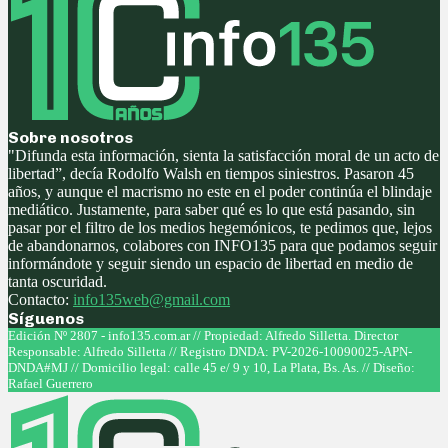
Sobre nosotros
"Difunda esta información, sienta la satisfacción moral de un acto de
libertad”, decía Rodolfo Walsh en tiempos siniestros. Pasaron 45
años, y aunque el macrismo no este en el poder continúa el blindaje
mediático. Justamente, para saber qué es lo que está pasando, sin
pasar por el filtro de los medios hegemónicos, te pedimos que, lejos
de abandonarnos, colabores con INFO135 para que podamos seguir
informándote y seguir siendo un espacio de libertad en medio de
tanta oscuridad.
Contacto:
info135web@gmail.com
Síguenos
Facebook
Twitter
Instagram
Youtube
Edición Nº 2807 - info135.com.ar // Propiedad: Alfredo Silletta. Director
Responsable: Alfredo Silletta // Registro DNDA: PV-2026-10090025-APN-
DNDA#MJ // Domicilio legal: calle 45 e/ 9 y 10, La Plata, Bs. As. // Diseño:
Rafael Guerrero