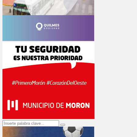
Search
Search
for: