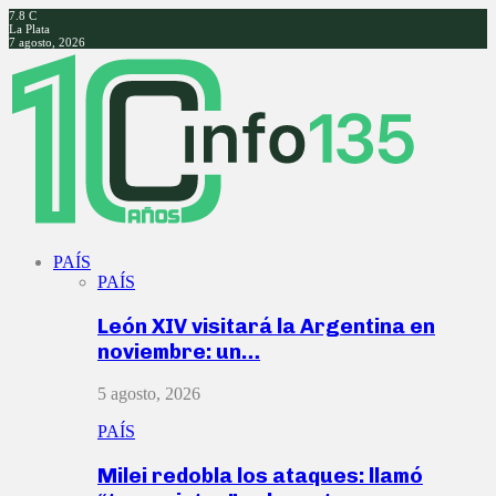
7.8
C
La Plata
7 agosto, 2026
Facebook
Twitter
Instagram
Youtube
PAÍS
PAÍS
León XIV visitará la Argentina en
noviembre: un…
5 agosto, 2026
PAÍS
Milei redobla los ataques: llamó