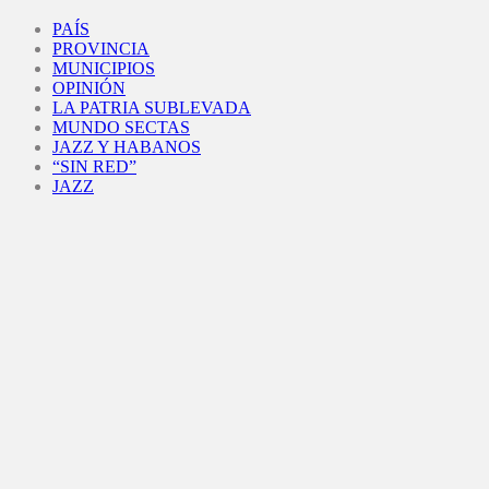
Facebook
Twitter
Instagram
Youtube
PAÍS
PROVINCIA
MUNICIPIOS
OPINIÓN
LA PATRIA SUBLEVADA
MUNDO SECTAS
JAZZ Y HABANOS
“SIN RED”
JAZZ