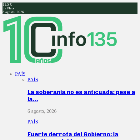
11.5
C
La Plata
8 agosto, 2026
Facebook
Twitter
Instagram
Youtube
PAÍS
PAÍS
La soberanía no es anticuada: pese a
la…
6 agosto, 2026
PAÍS
Fuerte derrota del Gobierno: la