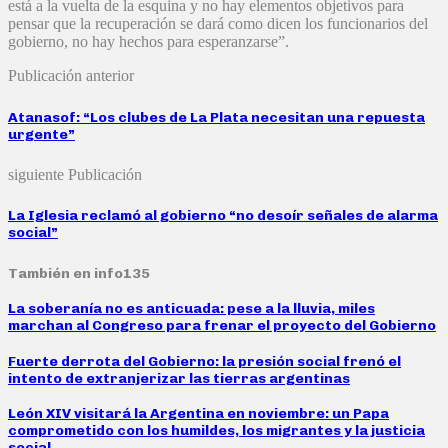
está a la vuelta de la esquina y no hay elementos objetivos para
pensar que la recuperación se dará como dicen los funcionarios del
gobierno, no hay hechos para esperanzarse”.
Publicación anterior
Atanasof: “Los clubes de La Plata necesitan una repuesta
urgente”
siguiente Publicación
La Iglesia reclamó al gobierno “no desoír señales de alarma
social”
También en info135
La soberanía no es anticuada: pese a la lluvia, miles
marchan al Congreso para frenar el proyecto del Gobierno
Fuerte derrota del Gobierno: la presión social frenó el
intento de extranjerizar las tierras argentinas
León XIV visitará la Argentina en noviembre: un Papa
comprometido con los humildes, los migrantes y la justicia
social