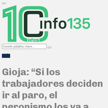
Search
for:
Primary
Menu
Search
Search
for:
PAÍS
Gioja: “Si los
trabajadores deciden
ir al paro, el
peronismo los va a