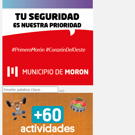
Search
Search
for: