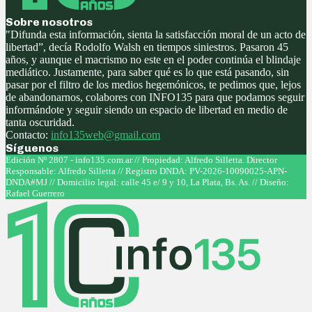
Sobre nosotros
"Difunda esta información, sienta la satisfacción moral de un acto de
libertad”, decía Rodolfo Walsh en tiempos siniestros. Pasaron 45
años, y aunque el macrismo no este en el poder continúa el blindaje
mediático. Justamente, para saber qué es lo que está pasando, sin
pasar por el filtro de los medios hegemónicos, te pedimos que, lejos
de abandonarnos, colabores con INFO135 para que podamos seguir
informándote y seguir siendo un espacio de libertad en medio de
tanta oscuridad.
Contacto:
info135web@gmail.com
Síguenos
Facebook
Twitter
Instagram
Youtube
Edición Nº 2807 - info135.com.ar // Propiedad: Alfredo Silletta. Director
Responsable: Alfredo Silletta // Registro DNDA: PV-2026-10090025-APN-
DNDA#MJ // Domicilio legal: calle 45 e/ 9 y 10, La Plata, Bs. As. // Diseño:
Rafael Guerrero