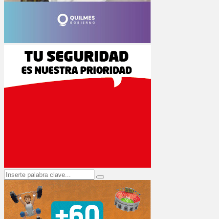
Search
Search
for: