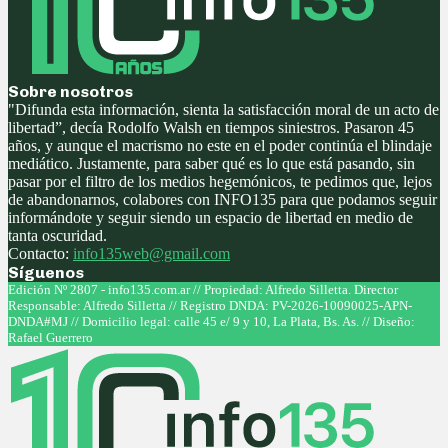
Sobre nosotros
"Difunda esta información, sienta la satisfacción moral de un acto de
libertad”, decía Rodolfo Walsh en tiempos siniestros. Pasaron 45
años, y aunque el macrismo no este en el poder continúa el blindaje
mediático. Justamente, para saber qué es lo que está pasando, sin
pasar por el filtro de los medios hegemónicos, te pedimos que, lejos
de abandonarnos, colabores con INFO135 para que podamos seguir
informándote y seguir siendo un espacio de libertad en medio de
tanta oscuridad.
Contacto:
info135web@gmail.com
Síguenos
Facebook
Twitter
Instagram
Youtube
Edición Nº 2807 - info135.com.ar // Propiedad: Alfredo Silletta. Director
Responsable: Alfredo Silletta // Registro DNDA: PV-2026-10090025-APN-
DNDA#MJ // Domicilio legal: calle 45 e/ 9 y 10, La Plata, Bs. As. // Diseño:
Rafael Guerrero