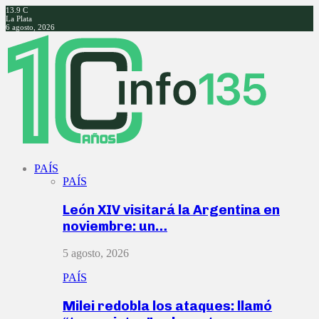
13.9
C
La Plata
6 agosto, 2026
Facebook
Twitter
Instagram
Youtube
PAÍS
PAÍS
León XIV visitará la Argentina en
noviembre: un…
5 agosto, 2026
PAÍS
Milei redobla los ataques: llamó