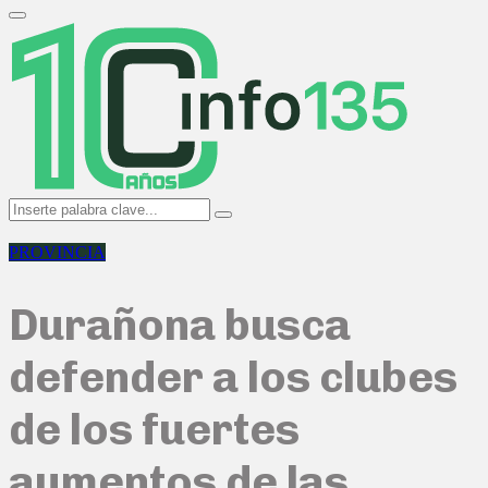
Search
for:
Primary
Menu
Search
Search
for:
PROVINCIA
Durañona busca
defender a los clubes
de los fuertes
aumentos de las