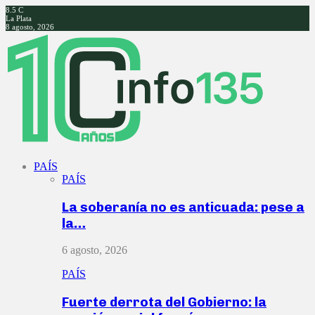
8.5
C
La Plata
8 agosto, 2026
Facebook
Twitter
Instagram
Youtube
PAÍS
PAÍS
La soberanía no es anticuada: pese a
la…
6 agosto, 2026
PAÍS
Fuerte derrota del Gobierno: la