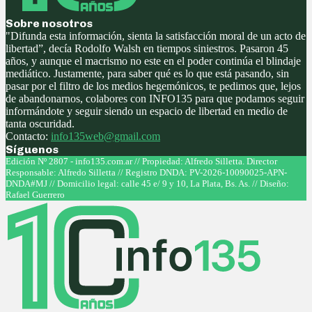
Sobre nosotros
"Difunda esta información, sienta la satisfacción moral de un acto de
libertad”, decía Rodolfo Walsh en tiempos siniestros. Pasaron 45
años, y aunque el macrismo no este en el poder continúa el blindaje
mediático. Justamente, para saber qué es lo que está pasando, sin
pasar por el filtro de los medios hegemónicos, te pedimos que, lejos
de abandonarnos, colabores con INFO135 para que podamos seguir
informándote y seguir siendo un espacio de libertad en medio de
tanta oscuridad.
Contacto:
info135web@gmail.com
Síguenos
Facebook
Twitter
Instagram
Youtube
Edición Nº 2807 - info135.com.ar // Propiedad: Alfredo Silletta. Director
Responsable: Alfredo Silletta // Registro DNDA: PV-2026-10090025-APN-
DNDA#MJ // Domicilio legal: calle 45 e/ 9 y 10, La Plata, Bs. As. // Diseño:
Rafael Guerrero