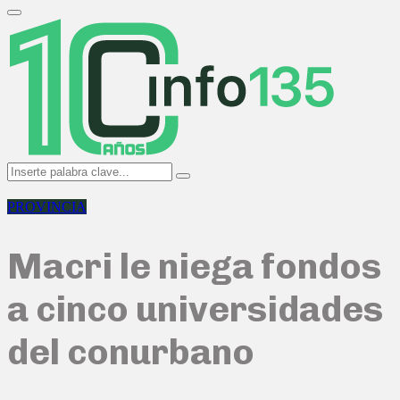
Search
for:
Primary
Menu
Search
Search
for:
PROVINCIA
Macri le niega fondos
a cinco universidades
del conurbano