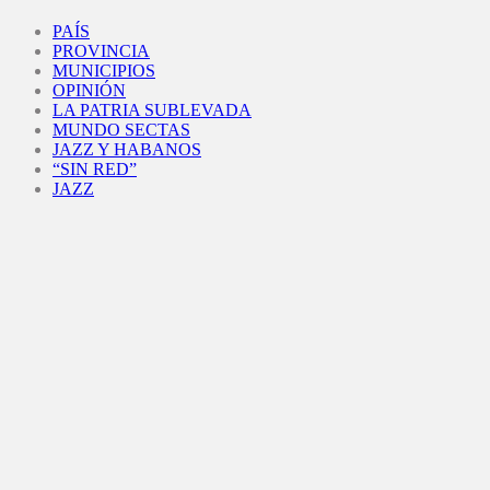
Facebook
Twitter
Instagram
Youtube
PAÍS
PROVINCIA
MUNICIPIOS
OPINIÓN
LA PATRIA SUBLEVADA
MUNDO SECTAS
JAZZ Y HABANOS
“SIN RED”
JAZZ