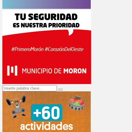
Search
Search
for: