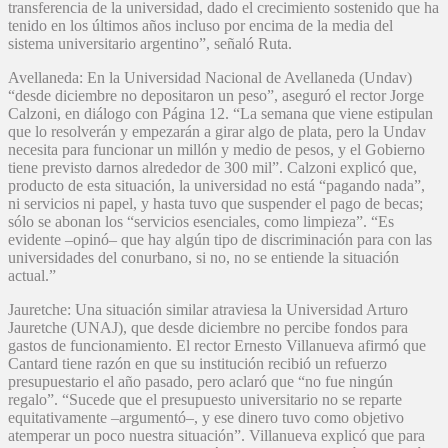
transferencia de la universidad, dado el crecimiento sostenido que ha
tenido en los últimos años incluso por encima de la media del
sistema universitario argentino”, señaló Ruta.
Avellaneda: En la Universidad Nacional de Avellaneda (Undav)
“desde diciembre no depositaron un peso”, aseguró el rector Jorge
Calzoni, en diálogo con Página 12. “La semana que viene estipulan
que lo resolverán y empezarán a girar algo de plata, pero la Undav
necesita para funcionar un millón y medio de pesos, y el Gobierno
tiene previsto darnos alrededor de 300 mil”. Calzoni explicó que,
producto de esta situación, la universidad no está “pagando nada”,
ni servicios ni papel, y hasta tuvo que suspender el pago de becas;
sólo se abonan los “servicios esenciales, como limpieza”. “Es
evidente –opinó– que hay algún tipo de discriminación para con las
universidades del conurbano, si no, no se entiende la situación
actual.”
Jauretche: Una situación similar atraviesa la Universidad Arturo
Jauretche (UNAJ), que desde diciembre no percibe fondos para
gastos de funcionamiento. El rector Ernesto Villanueva afirmó que
Cantard tiene razón en que su institución recibió un refuerzo
presupuestario el año pasado, pero aclaró que “no fue ningún
regalo”. “Sucede que el presupuesto universitario no se reparte
equitativamente –argumentó–, y ese dinero tuvo como objetivo
atemperar un poco nuestra situación”. Villanueva explicó que para